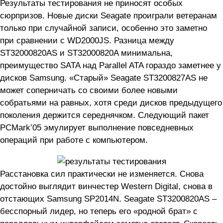
Результаты тестирования не приносят особых
сюрпризов. Новые диски Seagate проиграли ветеранам
только при случайной записи, особенно это заметно
при сравнении с WD2000JS. Разница между
ST32000820AS и ST32000820A минимальна,
преимущество SATA над Parallel ATA гораздо заметнее у
дисков Samsung. «Старый» Seagate ST3200827AS не
может соперничать со своими более новыми
собратьями на равных, хотя среди дисков предыдущего
поколения держится середнячком. Следующий пакет
PCMark’05 эмулирует выполнение повседневных
операций при работе с компьютером.
Расстановка сил практически не изменяется. Снова
достойно выглядит винчестер Western Digital, снова в
отстающих Samsung SP2014N. Seagate ST3200820AS –
бесспорный лидер, но теперь его «родной брат» с