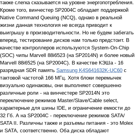
также слегка сказывается на уровне энергопотребления.
Кроме того, винчестер SP2004C обладает поддержкой
Native Command Queuing (NCQ), однако в реальной
жизни данная технология не всегда приводит к
выигрышу в производительности. Но не будем забегать
вперед, тестирование дисков нам только предстоит. В
качестве контроллеров используются System-On-Chip
(SOC) чипы Marvell 88i6523 (на SP2014N) и более новый
Marvell 88i6525 (на SP2004C). В качестве КЭШа - 16
разрядная SDR память
Samsung K4S641632K-UC60
с
тактовой частотой 166 МГц. Хотя блоки перемычек
визуально одинаковы, они выполняют совершенно
различные роли - на винчестере SP2014N это
переключение режимов Master/Slave/Cable select,
характерные для шины IDE, и ограничение емкости до
32 Гб. А на SP2004C - переключение режимов SATA/
SATA II. Различны также и разъемы питания - это Molex
и SATA, соответственно. Оба диска обладают