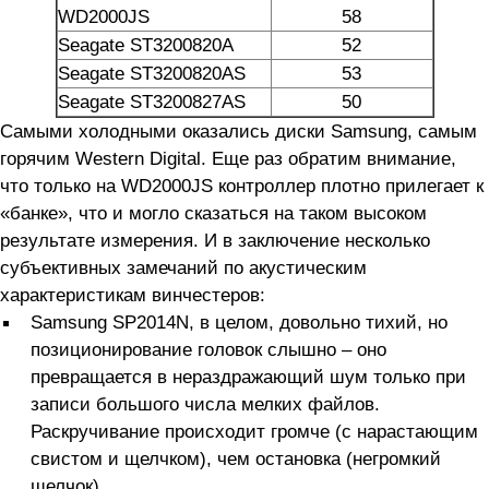
WD2000JS
58
Seagate ST3200820A
52
Seagate ST3200820AS
53
Seagate ST3200827AS
50
Самыми холодными оказались диски Samsung, самым
горячим Western Digital. Еще раз обратим внимание,
что только на WD2000JS контроллер плотно прилегает к
«банке», что и могло сказаться на таком высоком
результате измерения. И в заключение несколько
субъективных замечаний по акустическим
характеристикам винчестеров:
Samsung SP2014N, в целом, довольно тихий, но
позиционирование головок слышно – оно
превращается в нераздражающий шум только при
записи большого числа мелких файлов.
Раскручивание происходит громче (с нарастающим
свистом и щелчком), чем остановка (негромкий
щелчок).