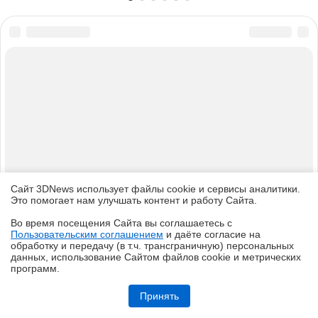
О САЙТЕ
КОНТАКТЫ
РАССЫЛКА
РЕКЛАМА
КОПИРАЙТ
ПОИСК
ПОЛЬЗОВАТЕЛЬСКОЕ СОГЛАШЕНИЕ
Сайт 3DNews использует файлы cookie и сервисы аналитики.
Это помогает нам улучшать контент и работу Cайта.
ЗАЩИЩЕНО CURATOR
Во время посещения Cайта вы соглашаетесь с
© 1997—2026 Электронное периодическое издание "3ДНьюс" | Свидетельство о
Пользовательским соглашением
и даёте согласие на
регистрации СМИ Эл ФС 77-22224
✖
обработку и передачу (в т.ч. трансграничную) персональных
выдано Федеральной Службой по надзору за соблюдением законодательства в сфере
данных, использование Cайтом файлов cookie и метрических
массовых коммуникаций и охране культурного наследия
программ.
При цитировании документа ссылка на сайт с указанием автора обязательна. Полное
заимствование документа является нарушением
Обзор игрового QD-OLED WQHD-монитора Acer Predator X27U W1:
российского и международного законодательства и возможно только с согласия
смена вектора
редакции 3DNews.
Принять