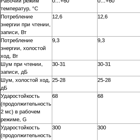
Рабочий режим
0…+60
0…+60
температур, °C
Потребление
12,6
12,6
энергии при чтении,
записи, Вт
Потребление
9,3
9,3
энергии, холостой
ход, Вт
Шум при чтении,
30-31
30-31
записи, дБ
Шум, холостой ход,
25-28
25-28
дБ
Ударостойкость
68
68
(продолжительность
2 мс) в рабочем
режиме, G
Ударостойкость
300
300
(продолжительность