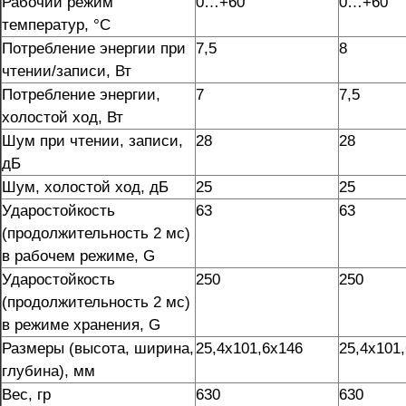
Рабочий режим
0…+60
0…+60
температур, °C
Потребление энергии при
7,5
8
чтении/записи, Вт
Потребление энергии,
7
7,5
холостой ход, Вт
Шум при чтении, записи,
28
28
дБ
Шум, холостой ход, дБ
25
25
Ударостойкость
63
63
(продолжительность 2 мс)
в рабочем режиме, G
Ударостойкость
250
250
(продолжительность 2 мс)
в режиме хранения, G
Размеры (высота, ширина,
25,4х101,6х146
25,4х101
глубина), мм
Вес, гр
630
630