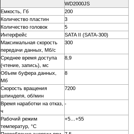
WD2000JS
Емкость, Гб
200
Количество пластин
3
Количество головок
5
Интерфейс
SATA II (SATA-300)
Максимальная скорость
300
передачи данных, Мб/с
Среднее время доступа
8,9
(чтение, запись), мс
Объем буфера данных,
8
Мб
Скорость вращения
7200
шпинделя, об/мин
Время наработки на отказ,
-
ч
Рабочий режим
+5…+55
температур, °C
Потребление энергии при
7,5