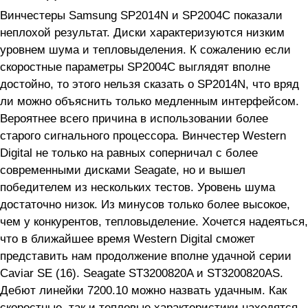
Винчестеры Samsung SP2014N и SP2004C показали
неплохой результат. Диски характеризуются низким
уровнем шума и тепловыделения. К сожалению если
скоростные параметры SP2004C выглядят вполне
достойно, то этого нельзя сказать о SP2014N, что вряд
ли можно объяснить только медленным интерфейсом.
Вероятнее всего причина в использовании более
старого сигнального процессора. Винчестер Western
Digital не только на равных соперничал с более
современными дисками Seagate, но и вышел
победителем из нескольких тестов. Уровень шума
достаточно низок. Из минусов только более высокое,
чем у конкурентов, тепловыделение. Хочется надеяться,
что в ближайшее время Western Digital сможет
представить нам продолжение вполне удачной серии
Caviar SE (16). Seagate ST3200820A и ST3200820AS.
Дебют линейки 7200.10 можно назвать удачным. Как
скоростные, так и тепловые характеристики находятся