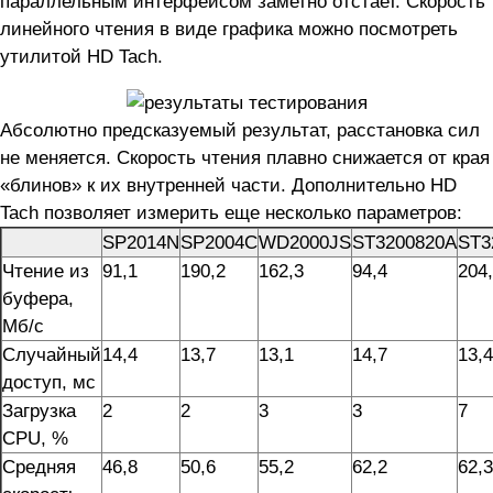
параллельным интерфейсом заметно отстает. Скорость
линейного чтения в виде графика можно посмотреть
утилитой HD Tach.
Абсолютно предсказуемый результат, расстановка сил
не меняется. Скорость чтения плавно снижается от края
«блинов» к их внутренней части. Дополнительно HD
Tach позволяет измерить еще несколько параметров:
SP2014N
SP2004C
WD2000JS
ST3200820A
ST3
Чтение из
91,1
190,2
162,3
94,4
204
буфера,
Мб/с
Случайный
14,4
13,7
13,1
14,7
13,4
доступ, мс
Загрузка
2
2
3
3
7
CPU, %
Средняя
46,8
50,6
55,2
62,2
62,3