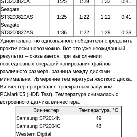
ST3200820A
1:25
1:29
1:32
0:41
Seagate
ST3200820AS
1:25
1:22
1:21
0:41
Seagate
ST3200827AS
1:36
1:22
1:29
0:38
Удивительно, но однозначного победителя определить
практически невозможно. Вот это уже неожиданный
результат – оказывается, при выполнении
повседневных операций копирования файлов
различного размера, разница между дисками
минимальна. Измерение температуры жесткого диска.
Винчестер прогревался троекратным запуском
PCMark'05 (HDD Test). Температура снималась с
встроенного датчика винчестера.
Винчестер
Температура, °C
Samsung SP2014N
49
Samsung SP2004C
48
Western Digital