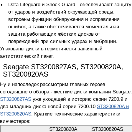
Data Lifeguard и Shock Guard - обеспечивают защиту
от ударов и воздействий окружающей среды,
встроены функции обнаружения и исправления
ошибок, а также обеспечивается моментальная
защита работающих жёстких дисков от
повреждений при сильных ударах и вибрации.
Упакованы диски в герметически запаянный
антистатический пакет.
Seagate ST3200827AS, ST3200820A,
ST3200820AS
Ну и напоследок рассмотрим главных героев
сегодняшнего обзора - жесткие диски компании Seagate:
ST3200827AS
уже уходящей в историю серии 7200.9 и
два младших диска новой серии 7200.10
ST3200820A и
ST3200820AS
. Краткие технические характеристики
винчестеров:
ST3200820A
ST3200820AS