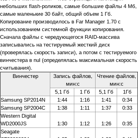
небольших flash-роликов, самые большие файлы 4 Мб,
самые маленькие 30 байт, общий объем 1 Гб.
Копирование производилось в Far Manager 1.70 с
использованием системной функции копирования.
Сначала файлы с чередующегося RAID-массива
записывались на тестируемый жесткий диск
(проверялась скорость записи), а потом с тестируемого
винчестера в nul (определялась максимальная скорость
считывания).
Винчестер
Запись файлов,
Чтение файлов,
мин:с
мин:с
5,1 Гб
1 Гб
5,1 Гб
1Гб
Samsung SP2014N
1:44
1:16
1:41
0:34
Samsung SP2004C
1:38
1:11
1:37
0:33
Western Digital
WD2000JS
1:30
1:12
1:26
0:35
Seagate