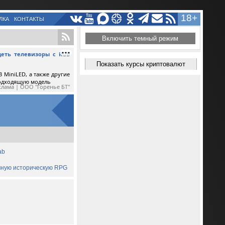
18+
ЛКА
КОНТАКТЫ
Включить темный режим
еть телевизоры с RGB
Показать курсы криптовалют
 MiniLED, а также другие
подходящую модель
клама | ООО "Горенье БТ"
ab
ичную историческую RPG