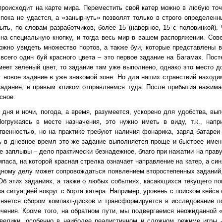
происходит на карте мира. Переместить свой катер можно в любую точ
ока не удастся, а «занырнуть» позволят только в строго определенны
ть, по словам разработчиков, более 15 (наверное, 15 с половинкой).
в на специальную кнопку, и тогда весь мир в вашем распоряжении. Со
ожно увидеть множество портов, а также буи, которые представлены в
всего один буй красного цвета – это первое задание на Багамах. Пост
имеет зеленый цвет, то задание там уже выполнено, однако это место 
 новое задание в уже знакомой зоне. Но для наших странствий находим
адание, и правым кликом отправляемся туда. После прибытия нажимае
сное.
 дня и ночи, погода, а время, разумеется, ускорено для удобства, вы
огружаясь в месте назначения, это нужно иметь в виду, т.к., напр
твенностью, но на практике требуют наличия фонарика, заряд батареи 
ь в дневное время это же задание выполняется проще и быстрее име
 заплывы – дело практически безнадежное, благо при нажатии на праву
паса, на которой красная стрелка означает направление на катер, а си
дному делу может сопровождаться появлением второстепенных заданий
Об этих заданиях, а также о любых событиях, касающихся текущего по
а ситуацией вокруг с борта катера. Например, уровень с поиском кейса
лняется сбором компакт-дисков и трансформируется в исследование п
чения. Кроме того, на обратном пути, мы подвергаемся неожиданной «
елики, особенно в наиболее реалистичном и сложном режиме игры - 