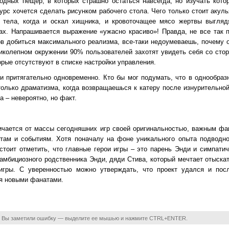
одных пещер, в которых страшно остаться навсегда, но изучать кото
рс хочется сделать рисунком рабочего стола. Чего только стоит акуль
о тела, когда и оскал хищника, и кровоточащее мясо жертвы выглядя
х. Напрашивается выражение «ужасно красиво»! Правда, не все так п
ов добиться максимального реализма, все-таки недоумеваешь, почему 
ликолепном окружении 90% пользователей захотят увидеть себя со стор
рые отсутствуют в списке настройки управления.
и притягательно одновременно. Кто бы мог подумать, что в однообра
только драматизма, когда возвращаешься к катеру после изнурительно
 – невероятно, но факт.
ичается от массы сегодняшних игр своей оригинальностью, важным фак
там и событиям. Хотя поначалу на фоне уникального опыта подводно
 стоит отметить, что главные герои игры – это парень Энди и симпати
г амбициозного родственника Энди, дяди Стива, который мечтает отыска
игры. С уверенностью можно утверждать, что проект удался и пос
я новыми фанатами.
 Вы заметили ошибку — выделите ее мышью и нажмите CTRL+ENTER.