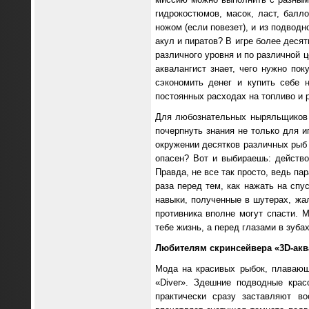
гидрокостюмов, масок, ласт, бал
ножом (если повезет), и из подводн
акул и пиратов? В игре более деся
различного уровня и по различной 
аквалангист знает, чего нужно по
сэкономить денег и купить себе 
постоянных расходах на топливо и 
Для любознательных ныряльщиков 
почерпнуть знания не только для и
окружении десятков различных рыб 
опасен? Вот и выбираешь: действо
Правда, не все так просто, ведь п
раза перед тем, как нажать на спу
навыки, полученные в шутерах, жал
противника вполне могут спасти. 
тебе жизнь, а перед глазами в зуб
Любителям скринсейвера «3
D-ак
Мода на красивых рыбок, плавающ
«Diver». Здешние подводные кра
практически сразу заставляют в