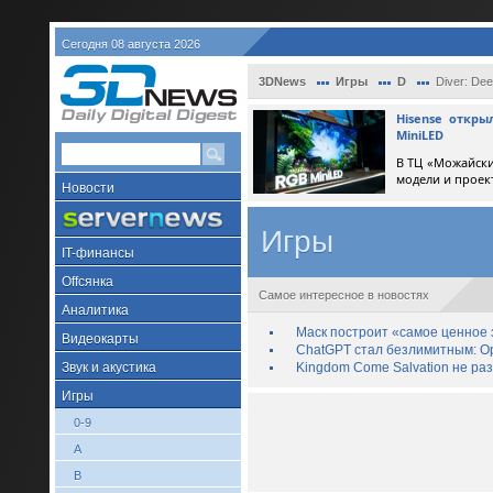
Сегодня 08 августа 2026
3DNews
Игры
D
Diver: Dee
Hisense откр
MiniLED
В ТЦ «Можайски
модели и проек
Новости
Игры
IT-финансы
Offсянка
Самое интересное в новостях
Аналитика
Маск построит «самое ценное з
Видеокарты
ChatGPT стал безлимитным: Op
Звук и акустика
Kingdom Come Salvation не ра
Игры
0-9
A
B