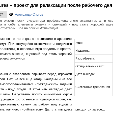
tures – проект для релаксации после рабочего дня
Александр Снегов
07
я экзотичности симулятора профессионального аквалангиста, в ос
тая в себе элементы экшена и сценарий - под стать хорошей адв
стратегии. Все на поиски Атлантиды!
менно то, чего давно не хватало в арсенале
Жанр:
ламу). При кажущейся экзотичности подобного
лангиста, в освоении игра предельно проста,
Издатель:
комого экшена, сценарий под стать хорошей
Разработчик:
еской стратегии.
Официальный сайт:
ания с аквалангом отрывает перед игроками
Дата выхода:
рей. Нет, не все еще клады найдены и не все
высокооплачиваемых «гражданских» заданий
Системные требования
та - пруд пруди. В этом нам наглядно дает
ntures». Не успеешь пройти 2-минутные курсы
подводной фотосъемке и подводной охоте, как
 трехзначную сумму за работу под водой и
ние, начинают «отбиваться». Да, платить здесь приходится за все…