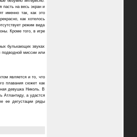
рые безумно интересно.
я пасть на весь экран и
т именно так, как это
рекрасно, как хотелось
отсутствует режим вида
оны. Кроме того, в игре
зных булькающих звуках
й подводной миссии или
том является и то, что
го плавания сюжет как
чная девушка Николь. В
ть Атлантиду, а удастся
ле ее дегустации ряды