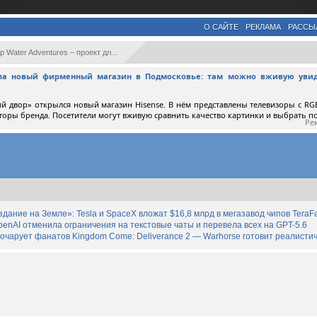
О САЙТЕ
РЕКЛАМА
РАССЫ
p Water Adventures – проект дл...
ыла новый фирменный магазин в Подмосковье: там можно вживую увид
й двор» открылся новый магазин Hisense. В нём представлены телевизоры с RGB
торы бренда. Посетители могут вживую сравнить качество картинки и выбрать 
Ре
дание на Земле»: Tesla и SpaceX вложат $16,8 млрд в мегазавод чипов TeraF
enAI отменила ограничения на текстовые чаты и перевела всех на GPT-5.6
зочарует фанатов Kingdom Come: Deliverance 2 — Warhorse готовит реалист