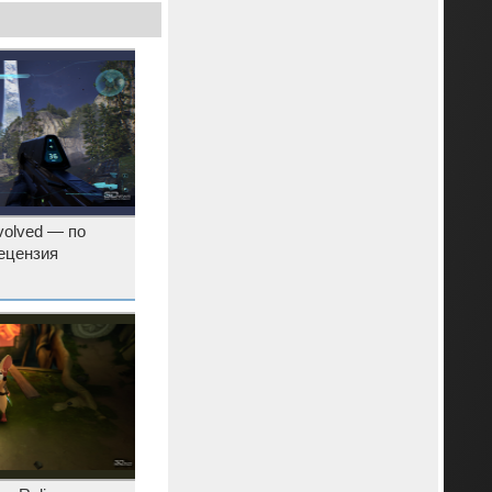
volved — по
Рецензия