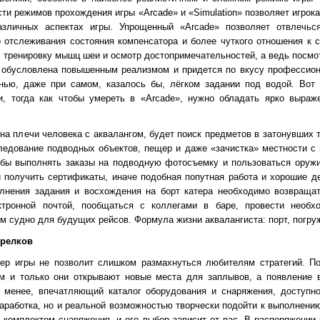
ти режимов прохождения игры «Arcade» и «Simulation» позволяет игрок
азличных аспектах игры. Упрощенный «Arcade» позволяет отвлечьс
 отслеживания состояния компенсатора и более чуткого отношения к 
, тренировку мышц шеи и осмотр достопримечательностей, а ведь посмот
» обусловлена повышенным реализмом и придется по вкусу профессион
знью, даже при самом, казалось бы, лёгком задании под водой. Вот 
и, тогда как чтобы умереть в «Arcade», нужно обладать ярко выра
на плечи человека с аквалангом, будет поиск предметов в затонувших 
сследование подводных объектов, пещер и даже «зачистка» местности 
обы выполнять заказы на подводную фотосъемку и пользоваться оруж
 получить сертификаты, иначе подобная попутная работа и хорошие д
лнения задания и восхождения на борт катера необходимо возвращат
ктронной почтой, пообщаться с коллегами в баре, провести необ
м судно для будущих рейсов. Формула жизни аквалангиста: порт, погруж
трелков
ер игры не позволит слишком размахнуться любителям стратегий. П
м и только они открывают новые места для заплывов, а появление в
 менее, впечатляющий каталог оборудования и снаряжения, доступно
аработка, но и реальной возможностью творчески подойти к выполнению
комплектом снаряжения, и его выбор зависит от вас. В распоряжении 