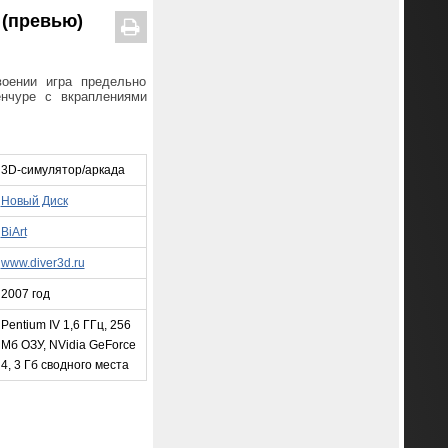
 (превью)
воении игра предельно
енчуре с вкраплениями
3D-симулятор/аркада
Новый Диск
BiArt
www.diver3d.ru
2007 год
Pentium IV 1,6 ГГц, 256
Мб ОЗУ, NVidia GeForce
4, 3 Гб сводного места