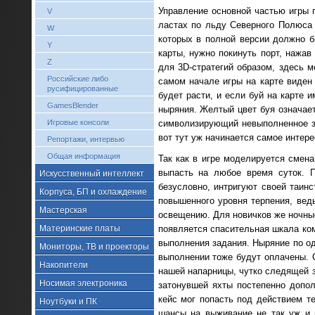
Управление основной частью игры 
V
ластах по льду Северного Полюса п
W
которых в полной версии должно бы
Y
карты, нужно покинуть порт, нажа
Z
для 3D-стратегий образом, здесь м
Российские либо
самом начале игры на карте виден 
русифицированные
будет расти, и если буй на карте 
GamesBlender
ныряния. Желтый цвет буя означает
Игровые консоли
символизирующий невыполненное з
вот тут уж начинается самое интере
Репортажи, интервью
Общая информация
Так как в игре моделируется смена
выпасть на любое время суток. П
Искусственный интеллект
безусловно, интригуют своей таинс
Корпуса, БП и охлаждение
повышенного уровня терпения, вед
Мастерская
освещению. Для новичков же ночные
Материнские платы
появляется спасительная шкала ком
выполнения задания. Ныряние по о
Мониторы, ТВ и проекторы
выполнении тоже будут оплачены. 
Накопители
нашей напарницы, чутко следящей з
Носимая электроника
затонувшей яхты постепенно допо
кейс мог попасть под действием те
Ноутбуки и ПК
шансы на выживание не так уж и в