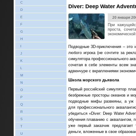
C
Diver: Deep Water Adven
D
E
20 января 20
F
При кажущейс
проста, соче
G
экономической 
H
I
Подводные 3D-приключения – это и
любого игрока (не сочтите за рек
J
симулятора профессионального аква
K
сочетая в себе элементы всем зна
L
адвенчуре с вкраплениями экономич
M
Школа морского дьявола
N
Первый российский симулятор плав
O
безбрежные просторы океанов и мо
P
подводные мифы развеяны, а уж 
Q
для профессионального аквалангис
R
убедиться «Diver: Deep Water Adve
S
обучения плаванию с аквалангом, 
уже первый заказчик предлагает
T
деньги, вложенные в свое образова
U