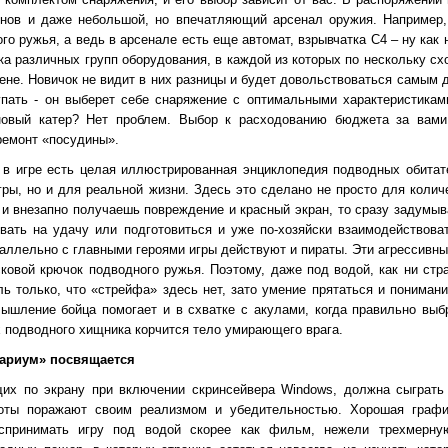
лонов и даже небольшой, но впечатляющий арсенал оружия. Например,
ого ружья, а ведь в арсенале есть еще автомат, взрывчатка С4 – ну как
тка различных групп оборудования, в каждой из которых по нескольку с
цене. Новичок не видит в них разницы и будет довольствоваться самым
купать - он выберет себе снаряжение с оптимальными характеристикам
новый катер? Нет проблем. Выбор к расходованию бюджета за вами
ремонт «посудины».
в игре есть целая иллюстрированная энциклопедия подводных обитате
гры, но и для реальной жизни. Здесь это сделано не просто для колич
и внезапно получаешь повреждение и красный экран, то сразу задумыва
вать на удачу или подготовиться и уже по-хозяйски взаимодействов
араллельно с главными героями игры действуют и пираты. Эти агрессивн
сковой крючок подводного ружья. Поэтому, даже под водой, как ни стр
ь только, что «стрейфа» здесь нет, зато умение прятаться и понимани
Мышление бойца помогает и в схватке с акулами, когда правильно выб
ах подводного хищника корчится тело умирающего врага.
вариум» посвящается
их по экрану при включении скринсейвера Windows, должна сыграть 
соты поражают своим реализмом и убедительностью. Хорошая граф
оспринимать игру под водой скорее как фильм, нежели трехмерну