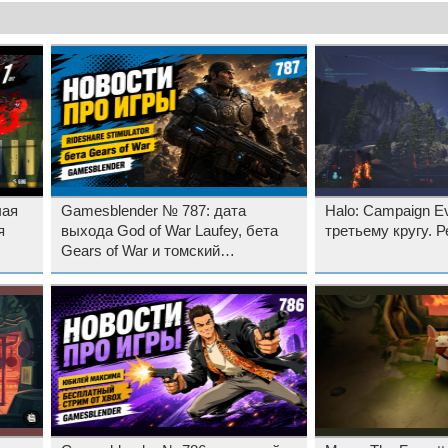
чая
Gamesblender № 787: дата
Halo: Campaign E
я
выхода God of War Laufey, бета
третьему кругу. 
Gears of War и томский
«стимулятор» таксиста