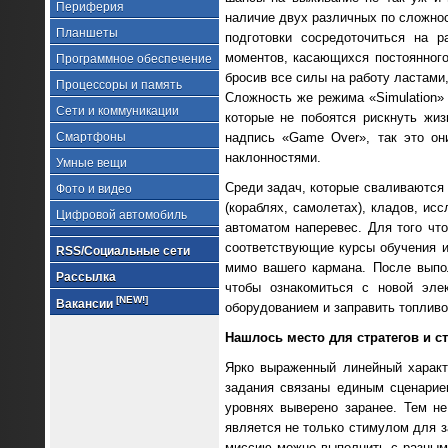
Периферия
наличие двух различных по сложнос
Планшеты
подготовки сосредоточиться на р
моментов, касающихся постоянного
Программное обеспечение
бросив все силы на работу ластами
Процессоры и память
Сложность же режима «Simulation
Сети и коммуникации
которые не побоятся рискнуть жи
Смартфоны
надпись «Game Over», так это он
наклонностями.
Умные вещи
Среди задач, которые сваливаются 
Фото и видео
(кораблях, самолетах), кладов, и
Цифровой автомобиль
автоматом наперевес. Для того чт
соответствующие курсы обучения и
RSS/Социальные сети
мимо вашего кармана. После выпо
Рассылка
чтобы ознакомиться с новой эле
[NEW!]
Вакансии
оборудованием и заправить топливо
Нашлось место для стратегов и с
Ярко выраженный линейный характ
задания связаны единым сценарие
уровнях выверено заранее. Тем не
является не только стимулом для з
миссию можно выполнить с разным 