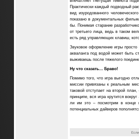
впечатляет гнетущая темнота подв
Практически каждый подводный раку
вид изуродованного человеческог
показано в документальных фильма
бы. Понимая старание разработчик
от третьего лица, ведь в таком ве
есть ряд управляющих клавиш, кото
Звуковое оформление игры просто 
акваланга под водой может быть с
выживаешь после тяжелого поединка
Ну что сказать… Браво!
Помимо того, что игра выгодно отл
миссии привязаны к реальным мес
таковой отступает на второй план,
принципе, вся игра крутится вокру
ли им это – посмотрим в конце 
потенциальных дайверов пополнятс
Если