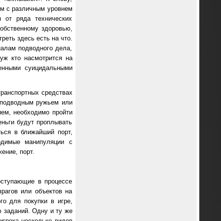
ам с различным уровнем
я от ряда технических
собственному здоровью,
реть здесь есть на что.
алам подводного дела,
уж кто насмотрится на
женными суицидальными
транспортных средствах
с подводным ружьем или
ием, необходимо пройти
еньги будут проплывать
ься в ближайший порт,
ходимые манипуляции с
ение, порт.
оступающие в процессе
рагов или объектов на
го для покупки в игре,
 заданий. Одну и ту же
игрока несколько видов