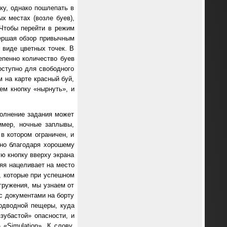
ку, однако пошлепать в
х местах (возле буев),
 Чтобы перейти в режим
вершая обзор привычным
 виде цветных точек. В
епенно количество буев
доступно для свободного
 на карте красный буй,
м кнопку «нырнуть», и
полнение задания может
имер, ночные заплывы,
в котором ограничен, и
нно благодаря хорошему
ю кнопку вверху экрана
няя нацеливает на место
, которые при успешном
гружения, мы узнаем от
 с документами на борту
одводной пещеры, куда
зубастой» опасности, и
«Simulation». К слову,