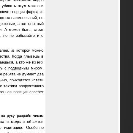
 убивать акул можно и
 насчет порции фарша из
ходных наименований, но
 дешевым, а вот опытный
и. А может быть, стоит
, но не забывайте и о
лей, из которой можно
ества. Когда плывешь в
ешься, а кто же из них
ать с подводным миром.
ые ребята не думают два
анно, приходятся кстати
е тактики вооруженного
ранная позиция спасает
на руку разработчикам
ика и модели объектов
ю имитацию. Особенно