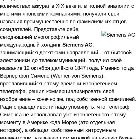
количествах аккурат в XIX веке и, в полной аналогии с
многими японскими компаниями, получали свои
названия преимущественно по фамилиям их отцов-
созидателей.
Представьте себе,
сегодняшний многопрофильный
международный холдинг
Siemens AG
,
занимающийся десятками направлений – от бытовой
электроники до телекоммуникаций, получил своё
название 12 октября далёкого 1847 года. Именно тогда
Вернер фон Сименс (Werner von Siemens),
прославившийся к тому времени изобретением
телеграфа, решил коммерциализировать своё
изобретение – конечно же, под собственной фамилией.
Ради справедливости надо упомянуть, что телеграф
Сименса не использовал уже изобретённого к тому
моменту в Америке кода Морзе (это отдельная
история), а обладал собственным хитроумным
индикатором, указывающим иголкой на нужную букву.