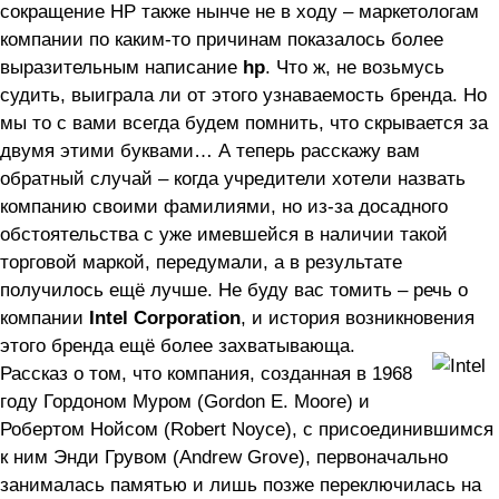
сокращение HP также нынче не в ходу – маркетологам
компании по каким-то причинам показалось более
выразительным написание
hp
. Что ж, не возьмусь
судить, выиграла ли от этого узнаваемость бренда. Но
мы то с вами всегда будем помнить, что скрывается за
двумя этими буквами… А теперь расскажу вам
обратный случай – когда учредители хотели назвать
компанию своими фамилиями, но из-за досадного
обстоятельства с уже имевшейся в наличии такой
торговой маркой, передумали, а в результате
получилось ещё лучше. Не буду вас томить – речь о
компании
Intel Corporation
, и история возникновения
этого бренда ещё более захватывающа.
Рассказ о том, что компания, созданная в 1968
году Гордоном Муром (Gordon E. Moore) и
Робертом Нойсом (Robert Noyce), с присоединившимся
к ним Энди Грувом (Andrew Grove), первоначально
занималась памятью и лишь позже переключилась на