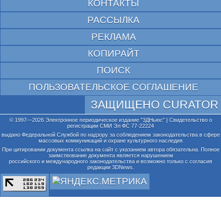
КОНТАКТЫ
РАССЫЛКА
РЕКЛАМА
КОПИРАЙТ
ПОИСК
ПОЛЬЗОВАТЕЛЬСКОЕ СОГЛАШЕНИЕ
ЗАЩИЩЕНО CURATOR
© 1997—2026 Электронное периодическое издание "3ДНьюс" | Свидетельство о
регистрации СМИ Эл ФС 77-22224
выдано Федеральной Службой по надзору за соблюдением законодательства в сфере
массовых коммуникаций и охране культурного наследия
При цитировании документа ссылка на сайт с указанием автора обязательна. Полное
заимствование документа является нарушением
российского и международного законодательства и возможно только с согласия
редакции 3DNews.