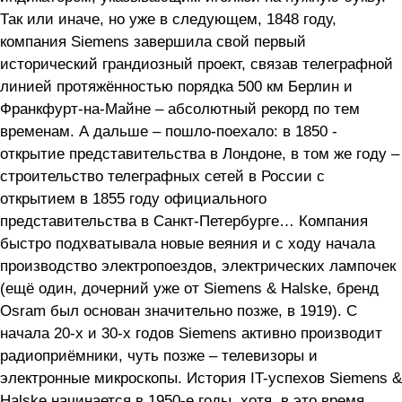
Так или иначе, но уже в следующем, 1848 году,
компания Siemens завершила свой первый
исторический грандиозный проект, связав телеграфной
линией протяжённостью порядка 500 км Берлин и
Франкфурт-на-Майне – абсолютный рекорд по тем
временам. А дальше – пошло-поехало: в 1850 -
открытие представительства в Лондоне, в том же году –
строительство телеграфных сетей в России с
открытием в 1855 году официального
представительства в Санкт-Петербурге… Компания
быстро подхватывала новые веяния и с ходу начала
производство электропоездов, электрических лампочек
(ещё один, дочерний уже от Siemens & Halske, бренд
Osram был основан значительно позже, в 1919). С
начала 20-х и 30-х годов Siemens активно производит
радиоприёмники, чуть позже – телевизоры и
электронные микроскопы. История IT-успехов Siemens &
Halske начинается в 1950-е годы, хотя, в это время