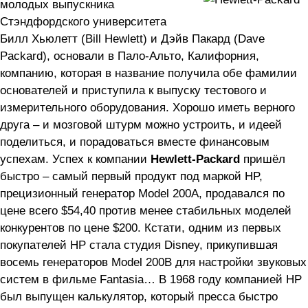
молодых выпускника
Стэндфордского университета
Билл Хьюлетт (Bill Hewlett) и Дэйв Пакард (Dave
Packard), основали в Пало-Альто, Калифорния,
компанию, которая в название получила обе фамилии
основателей и приступила к выпуску тестового и
измерительного оборудования. Хорошо иметь верного
друга – и мозговой штурм можно устроить, и идеей
поделиться, и порадоваться вместе финансовым
успехам. Успех к компании
Hewlett-Packard
пришёл
быстро – самый первый продукт под маркой HP,
прецизионный генератор Model 200A, продавался по
цене всего $54,40 против менее стабильных моделей
конкурентов по цене $200. Кстати, одним из первых
покупателей HP стала студия Disney, прикупившая
восемь генераторов Model 200B для настройки звуковых
систем в фильме Fantasia… В 1968 году компанией HP
был выпущен калькулятор, который пресса быстро