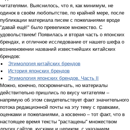
читателями. Выяснилось, что я, как минимум, не
одинок в своём любопытстве, по крайней мере, после
публикации материала писем с пожеланиями вроде
"давай ещё!" было превеликое множество. С
удовольствием! Появилась и вторая часть о японских
брендах, и отличное исследование от нашего шефа о
возникновении названий известнейших китайских
брендов:
Этимология китайских брендов
История японских брендов
Этимология японских брендов. Часть II
Можно, конечно, поскромничать, но материалы
действительно пришлись по вкусу читателям –
напрямую об этом свидетельствует факт значительного
потока редакционной почты на эту тему с правками,
оценками и пожеланиями, а косвенно – тот факт, что в
настоящее время тексты "растащены" множеством
других сайтов, кусками и целиком, с указанием