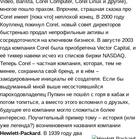
Video, Barista, Corel Computer, Corel Linux и другие),
многое пошло прахом. Впрочем, страшная сказка про
Corel имеет [пока что] неплохой конец. В 2000 году
Коупленд покинул Corel, новый совет директоров
быстренько продал непрофильные активы и
сосредоточился на ключевом бизнесе. В августе 2003
года компания Corel была приобретена Vector Capital, и
её тиккер навеки исчез из списков биржи NASDAQ.
Теперь Corel – частная компания, которая, тем не
менее, сохранила свой бренд, и в нём –
закодированные инициалы её создателя. Если бы
выдуманный мной выше несостоявшийся
пароходовладелец Пупкин не пошёл с горя в кабак и
потом топиться, а вместо этого вспомнил о друзьях,
будущее его компании могло сложиться более
интересно. Поучительный пример тому – история (или
уже легенда?) возникновения названия компании
Hewlett-Packard
.
В 1939 году два