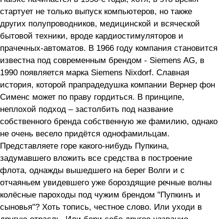
стартует не только выпуск компьютеров, но также
других полупроводников, медицинской и всяческой
бытовой техники, вроде кардиостимуляторов и
прачечных-автоматов. В 1966 году компания становится
известна под современным брендом - Siemens AG, в
1990 появляется марка Siemens Nixdorf. Славная
история, которой прапрадедушка компании Вернер фон
Сименс может по праву гордиться. В принципе,
неплохой подход – застолбить под название
собственного бренда собственную же фамилию, однако
не очень весело придётся однофамильцам.
Представляете горе какого-нибудь Пупкина,
задумавшего вложить все средства в построение
флота, однажды вышедшего на берег Волги и с
отчаяньем увидевшего уже бороздящие речные волны
колёсные пароходы под чужим брендом "Пупкинъ и
сыновья"? Хоть топись, честное слово. Или уходи в