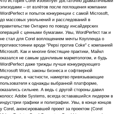
что история Corel изобилует достаточно драматичными
эпизодами – от взлётов после поглощения компании
WordPerfect и попыток конкуренции с самой Microsoft,
до массовых увольнений и расследований в
правительстве Онтарио по поводу инсайдерских
операций с ценными бумагами. Увы, WordPerfect так и
не стал для Corel воплощением мечты Коупленда о
противостоянии вроде "Pepsi против Coke" с компанией
Microsoft. Как и многие блестящие практики, Майкл
оказался не самым удачливым маркетологом, и будь
WordPerfect даже трижды лучше конкурирующего
Microsoft Word, законы бизнеса и софтверной
индустрии, в частности, намертво привязывающие
пользователя к однажды выбранной платформе,
оказались сильнее. А ведь с другой стороны давил
колосс Adobe Systems, всегда остававшийся лидером в
индустрии графики и полиграфии. Увы, в конце концов
у Corel, анонсировавшей проект за проектом (Corel