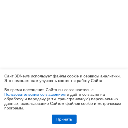
Сайт 3DNews использует файлы cookie и сервисы аналитики.
Это помогает нам улучшать контент и работу Cайта.
Во время посещения Cайта вы соглашаетесь с
Пользовательским соглашением
и даёте согласие на
✖
обработку и передачу (в т.ч. трансграничную) персональных
данных, использование Cайтом файлов cookie и метрических
программ.
Обзор робота-газонокосилки Dreame Roboticmower A1 Pro 2000: когда
на дачу приезжаешь только отдыхать
Принять