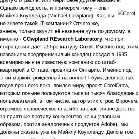
другую отрасль. Или бери себе другое название.
Однако выход есть, и примером тому – опыт
Майкла Коупленда (Michael Cowpland). Как, вы
не знаете такой IT-компании? Отчего же,
знаете, только звучит её название чуть по другому, а
именно -
COwpland REsearch Laboratory
, что при
сокращении даёт аббревиатуру
Corel
. Именно под этим
названием предприимчивый канадец создал в 1985
всемирно нынче известную компанию со штаб-
квартирой в Оттаве, провинция Онтарио. Именно под
этой маркой, рождённый на волне IT-бума девяностых
годов прошлого века, явился миру проект CorelDraw,
которым поныне пользуются тысячи тысяч благодарных
пользователей, в том числе, автор этих строк. Впрочем,
огромное человеческое спасибо
за счастливое детство
за приятные противу конкурентов цены (главным
образом, против аналогичных продуктов Adobe), мы
должны сказать уже не Майклу Коупленду. Дело в том,