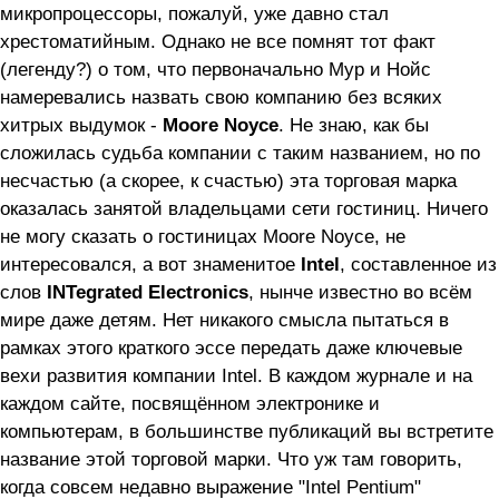
микропроцессоры, пожалуй, уже давно стал
хрестоматийным. Однако не все помнят тот факт
(легенду?) о том, что первоначально Мур и Нойс
намеревались назвать свою компанию без всяких
хитрых выдумок -
Moore Noyce
. Не знаю, как бы
сложилась судьба компании с таким названием, но по
несчастью (а скорее, к счастью) эта торговая марка
оказалась занятой владельцами сети гостиниц. Ничего
не могу сказать о гостиницах Moore Noyce, не
интересовался, а вот знаменитое
Intel
, составленное из
слов
INTegrated Electronics
, нынче известно во всём
мире даже детям. Нет никакого смысла пытаться в
рамках этого краткого эссе передать даже ключевые
вехи развития компании Intel. В каждом журнале и на
каждом сайте, посвящённом электронике и
компьютерам, в большинстве публикаций вы встретите
название этой торговой марки. Что уж там говорить,
когда совсем недавно выражение "Intel Pentium"