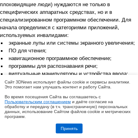
плоховидящие люди) нуждаются не только в
специфических аппаратных средствах, но и в
специализированном программном обеспечении. Для
начала определимся с категориями приложений,
используемых инвалидами:
экранные лупы или системы экранного увеличения;
ПО для чтения;
навигационное программное обеспечение;
программы для распознавания речи;
виртуальные манипуляторы и устройства ввода;
системы считывания экранной информации;
Сайт 3DNews использует файлы cookie и сервисы аналитики.
Это помогает нам улучшать контент и работу Cайта.
ПО для сканирования и распознавания текста;
программные комплексы для средств коммуникации.
Во время посещения Cайта вы соглашаетесь с
Пользовательским соглашением
и даёте согласие на
В то же время, программное обеспечение для
✖
обработку и передачу (в т.ч. трансграничную) персональных
данных, использование Cайтом файлов cookie и метрических
инвалидов можно разделить на решения для полностью
программ.
слепых, слабовидящих, глухих и плохослышащих
Обзор ноутбука ASUS Zenbook Duo UX8407A (UX8407AA-SN279X) с
людей. К продуктам каждой категории предъявляются
двумя OLED-экранами
Принять
свои требования. В ходе экспресс-исследования