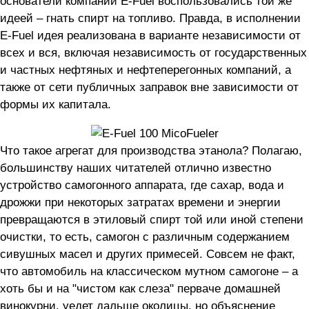
основатели компании E-Fuel воспользовались той же
идеей – гнать спирт на топливо. Правда, в исполнении
E-Fuel идея реализована в варианте независимости от
всех и вся, включая независимость от государственных
и частных нефтяных и нефтеперегонных компаний, а
также от сети публичных заправок вне зависимости от
формы их капитала.
Что такое агрегат для производства этанола? Полагаю,
большинству наших читателей отлично известно
устройство самогонного аппарата, где сахар, вода и
дрожжи при некоторых затратах времени и энергии
превращаются в этиловый спирт той или иной степени
очистки, то есть, самогон с различным содержанием
сивушных масел и других примесей. Совсем не факт,
что автомобиль на классическом мутном самогоне – а
хоть бы и на "чистом как слеза" перваче домашней
винокурни, уедет дальше околицы, но объяснение