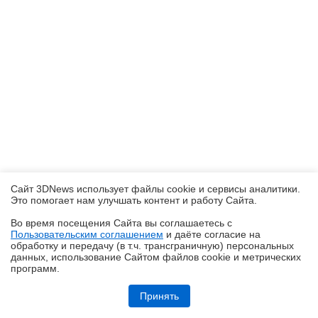
Сайт 3DNews использует файлы cookie и сервисы аналитики.
Это помогает нам улучшать контент и работу Cайта.
Во время посещения Cайта вы соглашаетесь с
Пользовательским соглашением
и даёте согласие на
✖
обработку и передачу (в т.ч. трансграничную) персональных
данных, использование Cайтом файлов cookie и метрических
программ.
Обзор системы жидкостного охлаждения MSI MEG CoreLiquid E15
360: экран-водопад теперь и на СЖО
Принять