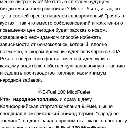
менее литражную? Мечтать о светлом будущем
биодизеля и электромобилях? Может быть, и так, но
тут в свежей прессе нашёлся своевременный "рояль в
кустах", так что вместо соболезнований и кряхтения о
повышения цен сегодня будет рассказ о новом,
совершенно неожиданном способе избежать
зависимости от бензоколонок, который, вполне
возможно, в скором времени будет популярен в США.
Речь о совершенно фантастической идее купить
каждому водителю собственную заправочную станцию
и сделать производство топлива, как минимум,
народной забавой.
Итак,
народное топливо
, и сразу к делу.
Калифорнийская стартап-компания
E-Fuel
, нынче
вводящая в американский обиход термин "народное
топливо", на днях начала принимать заказы на поставку
домашних автозаправок
E-Fuel 100 MicoFueler
,