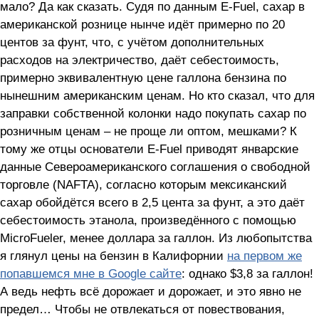
мало? Да как сказать. Судя по данным E-Fuel, сахар в
американской рознице нынче идёт примерно по 20
центов за фунт, что, с учётом дополнительных
расходов на электричество, даёт себестоимость,
примерно эквивалентную цене галлона бензина по
нынешним американским ценам. Но кто сказал, что для
заправки собственной колонки надо покупать сахар по
розничным ценам – не проще ли оптом, мешками? К
тому же отцы основатели E-Fuel приводят январские
данные Североамериканского соглашения о свободной
торговле (NAFTA), согласно которым мексиканский
сахар обойдётся всего в 2,5 цента за фунт, а это даёт
себестоимость этанола, произведённого с помощью
MicroFueler, менее доллара за галлон. Из любопытства
я глянул цены на бензин в Калифорнии
на первом же
попавшемся мне в Google сайте
: однако $3,8 за галлон!
А ведь нефть всё дорожает и дорожает, и это явно не
предел… Чтобы не отвлекаться от повествования,