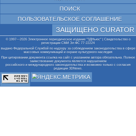
ПОИСК
ПОЛЬЗОВАТЕЛЬСКОЕ СОГЛАШЕНИЕ
ЗАЩИЩЕНО CURATOR
© 1997—2026 Электронное периодическое издание "3ДНьюс" | Свидетельство о
регистрации СМИ Эл ФС 77-22224
выдано Федеральной Службой по надзору за соблюдением законодательства в сфере
массовых коммуникаций и охране культурного наследия
При цитировании документа ссылка на сайт с указанием автора обязательна. Полное
заимствование документа является нарушением
российского и международного законодательства и возможно только с согласия
редакции 3DNews.