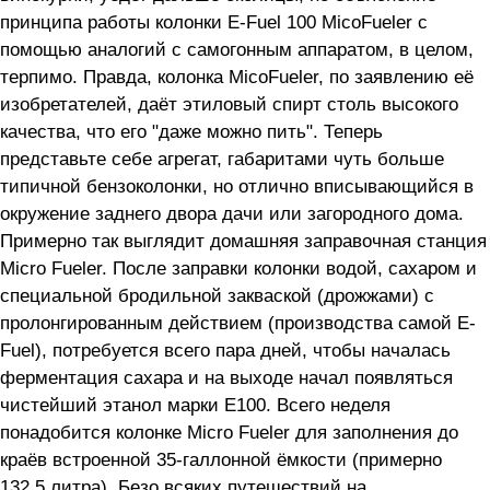
принципа работы колонки E-Fuel 100 MicoFueler с
помощью аналогий с самогонным аппаратом, в целом,
терпимо. Правда, колонка MicoFueler, по заявлению её
изобретателей, даёт этиловый спирт столь высокого
качества, что его "даже можно пить". Теперь
представьте себе агрегат, габаритами чуть больше
типичной бензоколонки, но отлично вписывающийся в
окружение заднего двора дачи или загородного дома.
Примерно так выглядит домашняя заправочная станция
Micro Fueler. После заправки колонки водой, сахаром и
специальной бродильной закваской (дрожжами) с
пролонгированным действием (производства самой E-
Fuel), потребуется всего пара дней, чтобы началась
ферментация сахара и на выходе начал появляться
чистейший этанол марки E100. Всего неделя
понадобится колонке Micro Fueler для заполнения до
краёв встроенной 35-галлонной ёмкости (примерно
132,5 литра). Безо всяких путешествий на