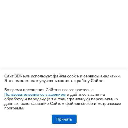
Сайт 3DNews использует файлы cookie и сервисы аналитики.
Это помогает нам улучшать контент и работу Cайта.
Во время посещения Cайта вы соглашаетесь с
Пользовательским соглашением
и даёте согласие на
✖
обработку и передачу (в т.ч. трансграничную) персональных
данных, использование Cайтом файлов cookie и метрических
программ.
Обзор складного смартфона HONOR Magic V6: избавление от
комплексов
Принять