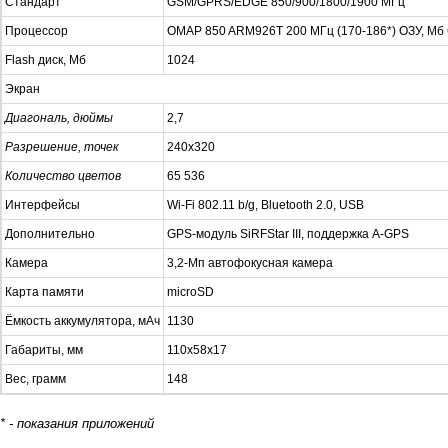
Стандарт
GSM/GPRS/EDGE 850/900/1800/1900 МГц
Процессор
OMAP 850 ARM926T 200 МГц (170-186*) ОЗУ, Мб 
Flash диск, Мб
1024
Экран
Диагональ, дюймы
2,7
Разрешение, точек
240х320
Количество цветов
65 536
Интерфейсы
Wi-Fi 802.11 b/g, Bluetooth 2.0, USB
Дополнительно
GPS-модуль SiRFStar III, поддержка A-GPS
Камера
3,2-Мп автофокусная камера
Карта памяти
microSD
Ёмкость аккумулятора, мАч
1130
Габариты, мм
110x58x17
Вес, грамм
148
* - показания приложений