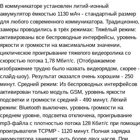
В коммуникаторе установлен литий-ионный
аккумулятор ёмкостью 1130 мАч - стандартный размер
для любого современного коммуникатора. Традиционно,
замеры проводились в трёх режимах: Тяжёлый режим:
активированы все беспроводные интерфейсы, уровень
яркости и громкости на максимальном значении,
циклическое проигрывание тяжелого видеоролика со
скоростью потока 1,78 Мбит/с. (Отображаемое
изображение трудно было назвать видеорядом, скорее -
слайд-шоу). Результат оказался очень хорошим - 250
минут. Средний режим: Из беспроводных интерфейсов
активирован только модуль GSM, уровень яркости
подсветки и громкости средний - 490 минут. Лёгкий
режим: Bluetooth выключен, уровень громкости на
среднем уровне, подсветка отключена, проигрывание
mp3-файла с плотностью потока 128 Кбит/с при помощи
проигрывателя TCPMP - 1120 минут. Полная зарядка
аккумулятора занимает чуть более двух часов. При