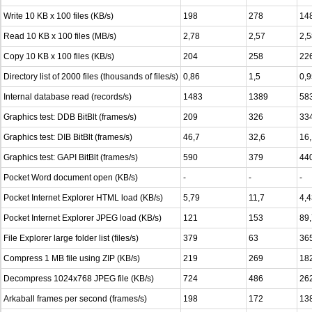
Write 10 KB x 100 files (KB/s)
198
278
14
Read 10 KB x 100 files (MB/s)
2,78
2,57
2,5
Copy 10 KB x 100 files (KB/s)
204
258
22
Directory list of 2000 files (thousands of files/s)
0,86
1,5
0,9
Internal database read (records/s)
1483
1389
58
Graphics test: DDB BitBlt (frames/s)
209
326
33
Graphics test: DIB BitBlt (frames/s)
46,7
32,6
16,
Graphics test: GAPI BitBlt (frames/s)
590
379
44
Pocket Word document open (KB/s)
-
-
-
Pocket Internet Explorer HTML load (KB/s)
5,79
11,7
4,4
Pocket Internet Explorer JPEG load (KB/s)
121
153
89,
File Explorer large folder list (files/s)
379
63
36
Compress 1 MB file using ZIP (KB/s)
219
269
18
Decompress 1024x768 JPEG file (KB/s)
724
486
26
Arkaball frames per second (frames/s)
198
172
13