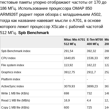
тестовые пакеты упорно отображают частоты от 170 до
186 МГц. Использование процессора OMAP 850
ARM926T роднит героя обзора с младшеньким A502,
тогда как название навевает мысли о A701, в основе
которого лежит процессор XScale с рабочей частотой
512 МГц.
Spb Benchmark
Mitac Mio A701
E-Ten M700
Mi
512 МГц
400 МГц
20
Spb Benchmark index
291,54
392,32
28
CPU index
1640,65
1536,33
95
File system index
113,92
162,22
12
Graphics index
3912,75
2911,7
25
Platform index
-
-
-
ActiveSync index
3079,93
3899,23
36
Write 1 MB file (KB/s)
698
732
14
Read 1 MB file (MB/s)
16,9
4,4
12,
Copy 1 MB file (KB/s)
600
725
14