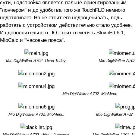
сути, надстройка является пальце-ориентированным
"лончером" и до удобства того же TouchFLO немного
недотягивает. Но не стоит его недооценивать, ведь
работать с устройством действительно стало удобнее.
Из дополнительного ПО стоит отметить SlovoEd 6.1,
MioCalc и "Часовые пояса".
Mio DigiWalker A702. Окно Today.
Mio DigiWalker A70
Mio DigiWalker A702. MioMenu.
Mio DigiWalker A702. MioMenu.
Mio DigiWalker A702
Mio DigiWalker A702. Чёрный список.
Mio DigiWalker A702. 