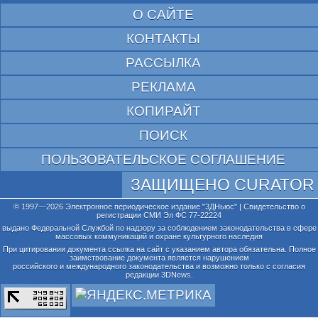
О САЙТЕ
КОНТАКТЫ
РАССЫЛКА
РЕКЛАМА
КОПИРАЙТ
ПОИСК
ПОЛЬЗОВАТЕЛЬСКОЕ СОГЛАШЕНИЕ
ЗАЩИЩЕНО CURATOR
© 1997—2026 Электронное периодическое издание "3ДНьюс" | Свидетельство о
регистрации СМИ Эл ФС 77-22224
выдано Федеральной Службой по надзору за соблюдением законодательства в сфере
массовых коммуникаций и охране культурного наследия
При цитировании документа ссылка на сайт с указанием автора обязательна. Полное
заимствование документа является нарушением
российского и международного законодательства и возможно только с согласия
редакции 3DNews.