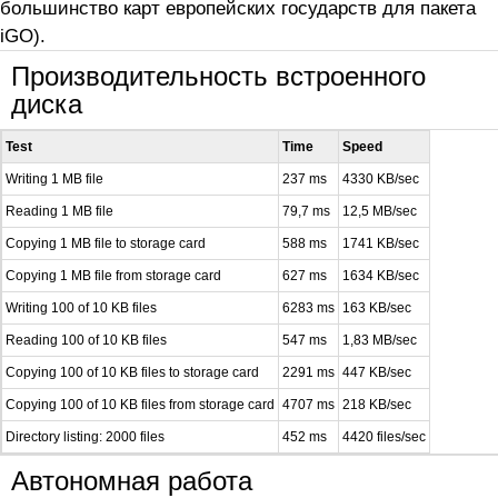
большинство карт европейских государств для пакета
iGO).
Производительность встроенного
диска
Test
Time
Speed
Writing 1 MB file
237 ms
4330 KB/sec
Reading 1 MB file
79,7 ms
12,5 MB/sec
Copying 1 MB file to storage card
588 ms
1741 KB/sec
Copying 1 MB file from storage card
627 ms
1634 KB/sec
Writing 100 of 10 KB files
6283 ms
163 KB/sec
Reading 100 of 10 KB files
547 ms
1,83 MB/sec
Copying 100 of 10 KB files to storage card
2291 ms
447 KB/sec
Copying 100 of 10 KB files from storage card
4707 ms
218 KB/sec
Directory listing: 2000 files
452 ms
4420 files/sec
Автономная работа