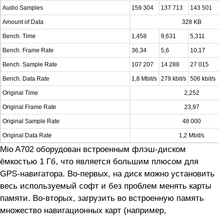
Audio Samples
159 304
137 713
143 501
Amount of Data
328 KB
Bench. Time
1,458
9,631
5,311
Bench. Frame Rate
36,34
5,6
10,17
Bench. Sample Rate
107 207
14 288
27 015
Bench. Data Rate
1,8 Mbit/s
279 kbit/s
506 kbit/s
Original Time
2,252
Original Frame Rate
23,97
Original Sample Rate
48 000
Original Data Rate
1,2 Mbit/s
Mio A702 оборудован встроенным флэш-диском
ёмкостью 1 Гб, что является большим плюсом для
GPS-навигатора. Во-первых, на диск можно установить
весь используемый софт и без проблем менять карты
памяти. Во-вторых, загрузить во встроенную память
множество навигационных карт (например,