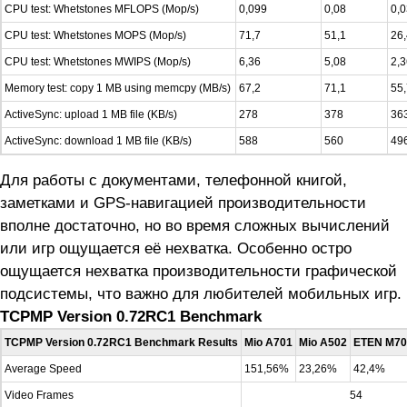
CPU test: Whetstones MFLOPS (Mop/s)
0,099
0,08
0,
CPU test: Whetstones MOPS (Mop/s)
71,7
51,1
26,
CPU test: Whetstones MWIPS (Mop/s)
6,36
5,08
2,3
Memory test: copy 1 MB using memcpy (MB/s)
67,2
71,1
55,
ActiveSync: upload 1 MB file (KB/s)
278
378
36
ActiveSync: download 1 MB file (KB/s)
588
560
49
Для работы с документами, телефонной книгой,
заметками и GPS-навигацией производительности
вполне достаточно, но во время сложных вычислений
или игр ощущается её нехватка. Особенно остро
ощущается нехватка производительности графической
подсистемы, что важно для любителей мобильных игр.
TCPMP Version 0.72RC1 Benchmark
TCPMP Version 0.72RC1 Benchmark Results
Mio A701
Mio A502
ETEN M70
Average Speed
151,56%
23,26%
42,4%
Video Frames
54