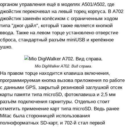
органом управления ещё в моделях A501/A502, где
джойстик перекочевал на левый торец корпуса. В A702
джойстик заменён колёсиком с ограниченным ходом
типа "джог-дайл", который также является кнопкой
ввода. Также на левом торце установлено отверстие
сброса, стандартный разъём miniUSB и крепёжное
ушко.
Mio DigiWalker A702. Вид справа.
На правом торце находится клавиша включения,
программируемая кнопка вызова приложения по работе
с данными GPS, закрытый резиновой заглушкой отсек
карты памяти типа microSD, фотоклавиша и 2,5 мм
разъём подключения гарнитуры. Отдельно стоит
отметить применение карт типа microSD. Ведь ранее
Mitac была сторонницей использования
полноформатных SD-карт, и 702-й стал первой