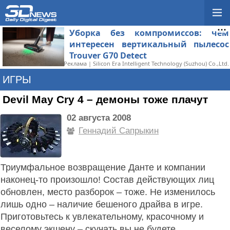
Уборка без компромиссов: чем
интересен вертикальный пылесос
Trouver G70 Detect
Реклама | Silicon Era Intelligent Technology (Suzhou) Co.,Ltd.
ИГРЫ
Devil May Cry 4 – демоны тоже плачут
02 августа 2008
Геннадий Сапрыкин
Триумфальное возвращение Данте и компании
наконец-то произошло! Состав действующих лиц
обновлен, место разборок – тоже. Не изменилось
лишь одно – наличие бешеного драйва в игре.
Приготовьтесь к увлекательному, красочному и
веселому экшену – скучать вы не будете