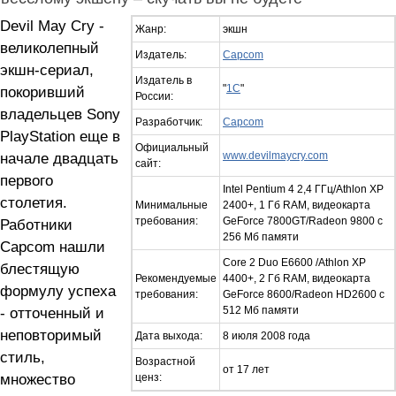
Devil May Cry -
Жанр:
экшн
великолепный
Издатель:
Capcom
экшн-сериал,
Издатель в
"
1C
"
покоривший
России:
владельцев Sony
Разработчик:
Capcom
PlayStation еще в
Официальный
начале двадцать
www.devilmaycry.com
сайт:
первого
Intel Pentium 4 2,4 ГГц/Athlon ХР
столетия.
Минимальные
2400+, 1 Гб RAM, видеокарта
требования:
GeForce 7800GT/Radeon 9800 с
Работники
256 Мб памяти
Capcom нашли
Core 2 Duo E6600 /Athlon XР
блестящую
Рекомендуемые
4400+, 2 Гб RAM, видеокарта
формулу успеха
требования:
GeForce 8600/Radeon HD2600 с
- отточенный и
512 Мб памяти
неповторимый
Дата выхода:
8 июля 2008 года
стиль,
Возрастной
от 17 лет
множество
ценз: