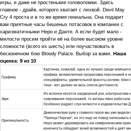
игры, и даже не простенькие головоломки. Здесь
главное - драйв, которого хватает с лихвой. Devil May
Cry 4 проста и в то же время гениальна. Она подарит
вам приятные часы бешеных потасовок в компании с
харизматичными Неро и Данте. А если будет мало -
милости просим пройти её на более высоком уровне
сложности (всего их шесть) или поучаствовать в
бесконечном бою Bloody Palace. Выбор за вами.
Наша
оценка: 9 из 10
Картинка, пожалуй, одна из лучших среди компьюте
графика, великолепная прорисовка персонажей и о
Графика
спецэффекты, удивительной красоты ролики, блист
тени - вот далеко не весь список достоинств.
Из колонок несется хардкорный рок, альтернатива и
Звук
озвучивания персонажей, то актеры явно работали 
Особенно радуют слух колкости и издевательства Д
Демоническую руку у главного героя мы уже видели
"Принца Персии", но это еще не повод записывать 
Оригинальность
Неро может дирижировать ею симфоническим оркес
конечность обладает кучей возможностей и даёт мн