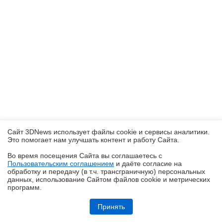
Сайт 3DNews использует файлы cookie и сервисы аналитики.
Это помогает нам улучшать контент и работу Cайта.
Во время посещения Cайта вы соглашаетесь с
Пользовательским соглашением
и даёте согласие на
✖
обработку и передачу (в т.ч. трансграничную) персональных
данных, использование Cайтом файлов cookie и метрических
программ.
Обзор ноутбука ASUS Zenbook Duo UX8407A (UX8407AA-SN279X) с
двумя OLED-экранами
Принять