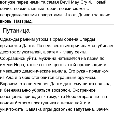
вот уже перед нами та самая Devil May Cry 4. Новый
облик, новый главный герой, новый сюжет с
непредвиденными поворотами. Что ж, Дьявол заплачет
вновь. Навзрыд.
Путаница
Однажды ранним утром в храм ордена Спарды
врывается Данте. По неизвестным причинам он убивает
десяток служителей, а затем - главу секты.
Собравшись уйти, мужчина натыкается на парня по
имени Неро, также состоящего в этой организации и
имеющего демонические начала. Его рука - прямиком
из Ада и в бою становится страшным оружием.
Впрочем, это не мешает Данте дать ему пинка под зад
и безнаказанно убраться восвояси. Экстренное
совещание приводит к тому, что Неро отправляют на
поиски беглого преступника с целью найти и
уничтожить. Завязка игры довольно запутанна. Зачем