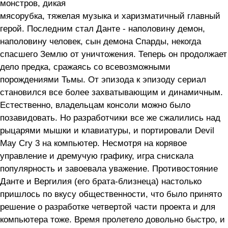
монстров, дикая
мясорубка, тяжелая музыка и харизматичный главный
герой. Последним стал Данте - наполовину демон,
наполовину человек, сын демона Спарды, некогда
спасшего Землю от уничтожения. Теперь он продолжает
дело предка, сражаясь со всевозможными
порождениями Тьмы. От эпизода к эпизоду сериал
становился все более захватывающим и динамичным.
Естественно, владельцам консоли можно было
позавидовать. Но разработчики все же сжалились над
рыцарями мышки и клавиатуры, и портировали Devil
May Cry 3 на компьютер. Несмотря на корявое
управление и дремучую графику, игра снискала
популярность и завоевала уважение. Противостояние
Данте и Вергилия (его брата-близнеца) настолько
пришлось по вкусу общественности, что было принято
решение о разработке четвертой части проекта и для
компьютера тоже. Время пролетело довольно быстро, и