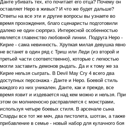
Данте убивать тех, кто почитает его отца? Почему он
оставляет Неро в живых? И что же будет дальше?
Ответы на все эти и другие вопросы вы узнаете во
время прохождения, благо сценаристы подготовили
далеко не один сюрприз. Интересной особенностью
является главенство любовной линии. Подруга Неро -
Кирие - сама невинность. Хрупкая милая девушка явно
не встанет в один ряд с Триш или Леди (из второй и
третьей части соответственно), которые с легкостью
могли заставить демонов рыдать. Да и к тому же за
Кирие нельзя сыграть. В Devil May Cry 4 всего два
доступных персонажа - Данте и Неро. Боевой стиль
каждого из них уникален. Данте, как и прежде, все
время язвит и издевается над кем можно и нельзя. При
этом он молниеносно расправляется с монстрами,
используя четыре боевых стиля. В арсенале сына
Спарды все тот же меч, два пистолета, шотган, а также
прибавление в семье - новый набор для кулачного боя