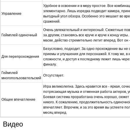
Удобное в освоении и в меру простое. Все комбин
элементарно. Лишь изредка подводит камера, при
Управление
выгодный угол обзора. Особенно это мешает во в
сражений.
Очень увлекательный и интересный. Сюжетные по
Геймплей одиночный
за другим, становясь все круче и круче к концу игр
маски, действо стремительно летит вперед. Вот он 
Безусловно, подходит. За одно прохождение вы не 
приемы и улучшения для персонажей. К тому же, в 
Для перепрохождения
сложности, и доступ к последнему лежит лишь чере
финалу.
Геймплей
Отсутствует.
многопользовательский
Игра великолепна. Здесь нравится все - яркая, сочн
потрясающая музыка и отменная работа актеров, у
Боевая система проработана очень хорошо, сюжет
Общее впечатление
никого. К сожалению, продолжительность одиночно
впечатляет. Впрочем, и за это время вы успеете по
месяц вперед.
Видео