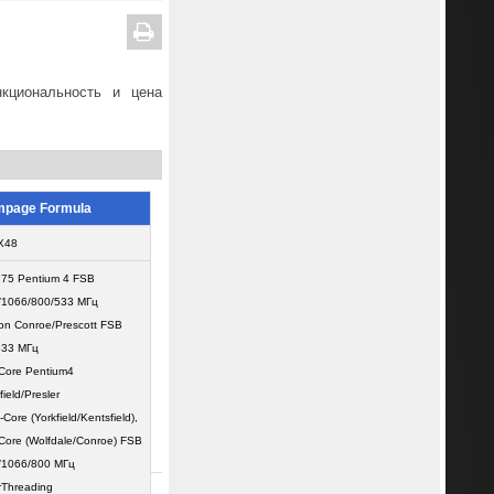
кциональность и цена
page Formula
 X48
75 Pentium 4 FSB
/1066/800/533 МГц
on Conroe/Prescott FSB
533 МГц
Core Pentium4
field/Presler
Core (Yorkfield/Kentsfield),
Core (Wolfdale/Conroe) FSB
/1066/800 МГц
Threading