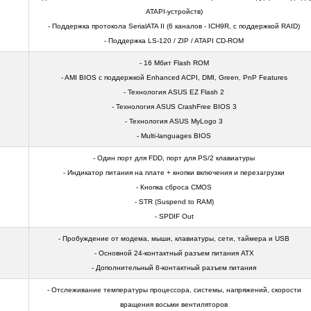
ATAPI-устройств)
- Поддержка протокола SerialATA II (6 каналов - ICH9R, c поддержкой RAID)
- Поддержка LS-120 / ZIP / ATAPI CD-ROM
- 16 Мбит Flash ROM
- AMI BIOS с поддержкой Enhanced ACPI, DMI, Green, PnP Features
- Технология ASUS EZ Flash 2
- Технология ASUS CrashFree BIOS 3
- Технология ASUS MyLogo 3
- Multi-languages BIOS
- Один порт для FDD, порт для PS/2 клавиатуры
- Индикатор питания на плате + кнопки включения и перезагрузки
- Кнопка сброса CMOS
- STR (Suspend to RAM)
- SPDIF Out
- Пробуждение от модема, мыши, клавиатуры, сети, таймера и USB
- Основной 24-контактный разъем питания ATX
- Дополнительный 8-контактный разъем питания
- Отслеживание температуры процессора, системы, напряжений, скорости
вращения восьми вентиляторов