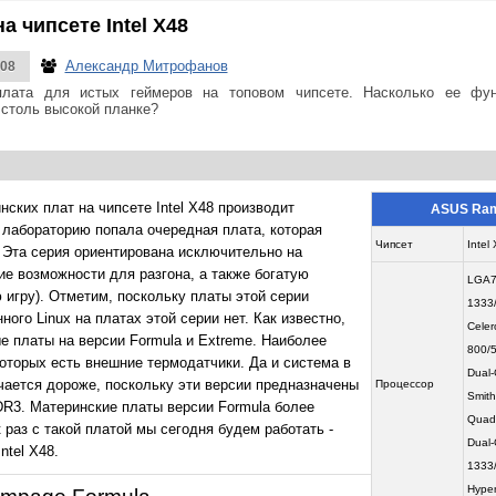
 чипсете Intel X48
Александр Митрофанов
008
плата для истых геймеров на топовом чипсете. Насколько ее фун
 столь высокой планке?
ских плат на чипсете Intel X48 производит
ASUS Ram
лабораторию попала очередная плата, которая
Чипсет
Intel
. Эта серия ориентирована исключительно на
ие возможности для разгона, а также богатую
LGA7
игру). Отметим, поскольку платы этой серии
1333
ого Linux на платах этой серии нет. Как известно,
Celer
 платы на версии Formula и Extreme. Наиболее
800/
которых есть внешние термодатчики. Да и система в
Dual-
чается дороже, поскольку эти версии предназначены
Процессор
Smith
R3. Материнские платы версии Formula более
Quad-
 раз с такой платой мы сегодня будем работать -
Dual-
tel X48.
1333
Hyper