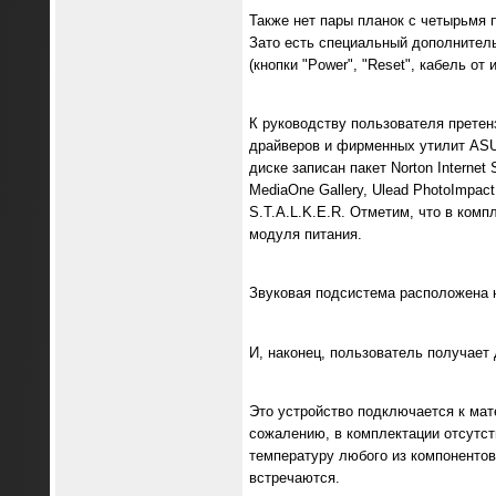
Также нет пары планок с четырьмя п
Зато есть специальный дополнительн
(кнопки "Power", "Reset", кабель от
К руководству пользователя претен
драйверов и фирменных утилит ASUS
диске записан пакет Norton Internet 
MediaOne Gallery, Ulead PhotoImpact
S.T.A.L.K.E.R. Отметим, что в ком
модуля питания.
Звуковая подсистема расположена н
И, наконец, пользователь получает 
Это устройство подключается к мат
сожалению, в комплектации отсутс
температуру любого из компонентов
встречаются.