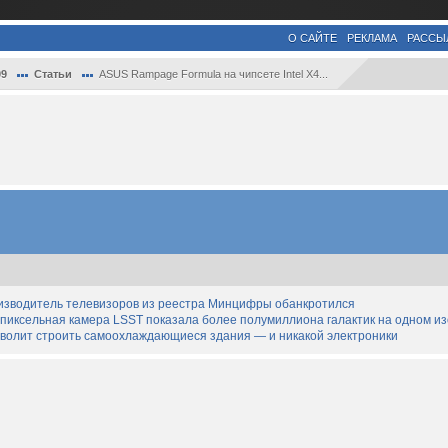
О САЙТЕ
РЕКЛАМА
РАССЫ
09
Статьи
ASUS Rampage Formula на чипсете Intel X4...
изводитель телевизоров из реестра Минцифры обанкротился
апиксельная камера LSST показала более полумиллиона галактик на одном и
озволит строить самоохлаждающиеся здания — и никакой электроники