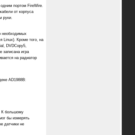
одним портом FireWire.
кабели от корпуса
м руки.
ор необходимых
Linux). Кроме того, на
rial, DVDCopy5,
ке записана игра
ивается на радиатор
одеке AD1988B:
. К большому
мог бы измерять
е датчики не