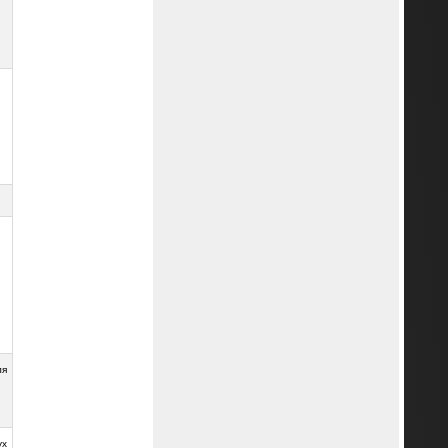
ля
ух