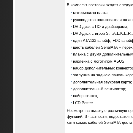
В комплект поставки входят следу
материнская плата;
руководство пользователя на ан
DVD-диск с ПО и драйверами;
DVD-диск с игрой S.T.A.L.K.E.R.;
один ATA133-шлейф, FDD-шлей
шесть кабелей SerialATA + перех
планка с двумя дополнительными
наклейка с логотипом ASUS;
набор дополнительных коннекто
заглушка на заднюю панель корп
дополнительная звуковая карта;
дополнительный вентилятор;
набор стяжек;
LCD Poster.
Несмотря на высокую розничную цен
функций. В частности, недостаточн
хотя самих кабелей SerialATA достат