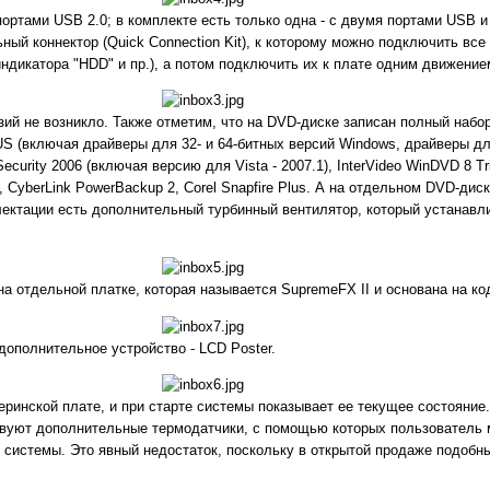
ортами USB 2.0; в комплекте есть только одна - с двумя портами USB и 
ый коннектор (Quick Connection Kit), к которому можно подключить все 
 индикатора "HDD" и пр.), а потом подключить их к плате одним движение
зий не возникло. Также отметим, что на DVD-диске записан полный наб
 (включая драйверы для 32- и 64-битных версий Windows, драйверы для 
Security 2006 (включая версию для Vista - 2007.1), InterVideo WinDVD 8 T
, CyberLink PowerBackup 2, Corel Snapfire Plus. А на отдельном DVD-дис
плектации есть дополнительный турбинный вентилятор, который устанавл
а отдельной платке, которая называется SupremeFX II и основана на к
дополнительное устройство - LCD Poster.
еринской плате, и при старте системы показывает ее текущее состояние
твуют дополнительные термодатчики, с помощью которых пользователь 
 системы. Это явный недостаток, поскольку в открытой продаже подобны