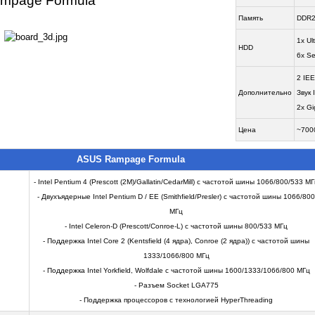
mpage Formula
Память
DDR2
1x Ul
HDD
6x Se
2 IE
Дополнительно
Звук 
2x Gi
Цена
~7000
ASUS Rampage Formula
- Intel Pentium 4 (Prescott (2M)/Gallatin/CedarMill) с частотой шины 1066/800/533 М
- Двухъядерные Intel Pentium D / EE (Smithfield/Presler) с частотой шины 1066/800
МГц
- Intel Celeron-D (Prescott/Conroe-L) с частотой шины 800/533 МГц
- Поддержка Intel Core 2 (Kentsfield (4 ядра), Conroe (2 ядра)) с частотой шины
1333/1066/800 МГц
- Поддержка Intel Yorkfield, Wolfdale с частотой шины 1600/1333/1066/800 МГц
- Разъем Socket LGA775
- Поддержка процессоров с технологией HyperThreading