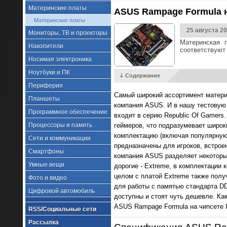
Материнские платы
ASUS Rampage Formula на
Материнские платы
25 августа 2
Мониторы, ТВ и проекторы
Материнская 
Накопители
соответствуют
Носимая электроника
Ноутбуки и ПК
⇣ Содержание
Периферия
Самый широкий ассортимент материн
Планшеты
компания ASUS. И в нашу тестовую 
Программное обеспечение
входит в серию Republic Of Gamers
Процессоры и память
геймеров, что подразумевает широк
комплектацию (включая популярную 
Сети и коммуникации
предназначены для игроков, встроенн
Смартфоны
компания ASUS разделяет некоторые
Умные вещи
дорогие - Extreme, в комплектации 
целом с платой Extreme также полу
Фото и видео
для работы с памятью стандарта DD
Цифровой автомобиль
доступны и стоят чуть дешевле. Как
ASUS Rampage Formula на чипсете In
RSS/Социальные сети
Рассылка