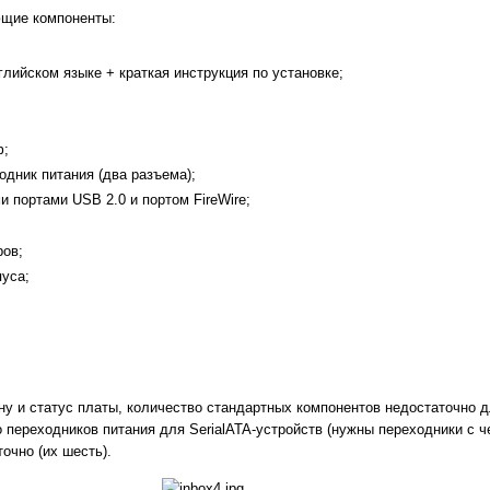
ющие компоненты:
глийском языке + краткая инструкция по установке;
ф;
одник питания (два разъема);
 портами USB 2.0 и портом FireWire;
ров;
уса;
у и статус платы, количество стандартных компонентов недостаточно д
о переходников питания для SerialATA-устройств (нужны переходники с 
очно (их шесть).