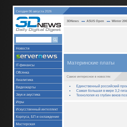
Сегодня 06 августа 2026
3DNews
ASUS Open
Winter 20
Новости
Материнские платы
IT-финансы
Offсянка
Самое интересное в новостях
Аналитика
Единственный российский про
Видеокарты
Самая большая в мире 3,2-гиг
Звук и акустика
Технология из глубин веков п
Игры
Искусственный интеллект
Корпуса, БП и охлаждение
Мастерская