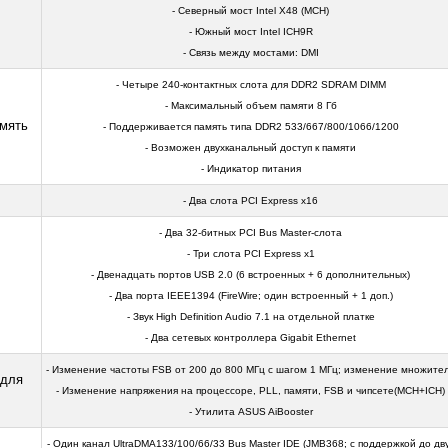
- Северный мост Intel X48 (MCH)
- Южный мост Intel ICH9R
- Связь между мостами: DMI
- Четыре 240-контактных слота для DDR2 SDRAM DIMM
- Максимальный объем памяти 8 Гб
мять
- Поддерживается память типа DDR2 533/667/800/1066/1200
- Возможен двухканальный доступ к памяти
- Индикатор питания
- Два слота PCI Express x16
- Два 32-битных PCI Bus Master-слота
- Три слота PCI Express x1
- Двенадцать портов USB 2.0 (6 встроенных + 6 дополнительных)
- Два порта IEEE1394 (FireWire; один встроенный + 1 доп.)
- Звук High Definition Audio 7.1 на отдельной платке
- Два сетевых контроллера Gigabit Ethernet
- Изменение частоты FSB от 200 до 800 МГц с шагом 1 МГц; изменение множите
 для
- Изменение напряжения на процессоре, PLL, памяти, FSB и чипсете(MCH+ICH)
- Утилита ASUS AiBooster
- Один канал UltraDMA133/100/66/33 Bus Master IDE (JMB368; с поддержкой до дв