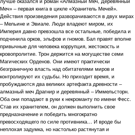
лучше оказался и роман «Алмазный Меч, Деревянный
Меч» – первая книга в цикле «Хранитель Мечей».
Действия произведения разворачиваются в двух мирах
– Мельине и Эвиале. Люди владеют миром, их
Империя давно превзошла все остальные, победила и
подчинила орков, эльфов и гномов. Бал правят вполне
привычные для человека коррупция, жестокость и
кровопролитие. Трон держится на могуществе семи
Магических Орденов. Они имеют практически
безграничную власть над обитателями миров и
контролируют их судьбы. Но приходит время, и
пробуждаются два великих артефакта древности –
алмазный меч Драгнир и деревянный – Иммельсторн.
Оба они попадают в руки к некроманту по имени Фесс.
Став их хранителем, он должен выполнить свое
предназначение и победить многократно
превосходящего по силе противника… И вроде бы
неплохая задумка, но настолько растянутая и