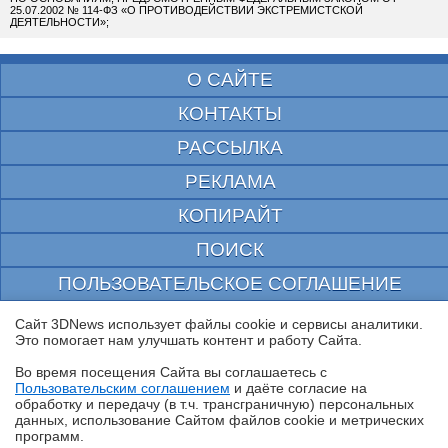
25.07.2002 № 114-ФЗ «О ПРОТИВОДЕЙСТВИИ ЭКСТРЕМИСТСКОЙ
ДЕЯТЕЛЬНОСТИ»;
О САЙТЕ
КОНТАКТЫ
РАССЫЛКА
РЕКЛАМА
КОПИРАЙТ
ПОИСК
ПОЛЬЗОВАТЕЛЬСКОЕ СОГЛАШЕНИЕ
ЗАЩИЩЕНО CURATOR
Сайт 3DNews использует файлы cookie и сервисы аналитики.
Это помогает нам улучшать контент и работу Cайта.
© 1997—2026 Электронное периодическое издание "3ДНьюс" | Свидетельство о
регистрации СМИ Эл ФС 77-22224
Во время посещения Cайта вы соглашаетесь с
выдано Федеральной Службой по надзору за соблюдением законодательства в сфере
Пользовательским соглашением
и даёте согласие на
массовых коммуникаций и охране культурного наследия
✖
обработку и передачу (в т.ч. трансграничную) персональных
При цитировании документа ссылка на сайт с указанием автора обязательна. Полное
данных, использование Cайтом файлов cookie и метрических
заимствование документа является нарушением
российского и международного законодательства и возможно только с согласия
программ.
редакции 3DNews.