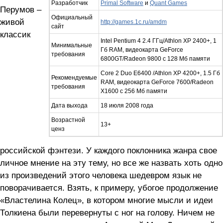
Разработчик
Primal Software
и
Quant Games
Перумов –
Официальный
живой
http://games.1c.ru/amdm
сайт
классик
Intel Pentium 4 2.4 ГГц/Athlon ХР 2400+, 1
Минимальные
Гб RAM, видеокарта GeForce
требования
6800GT/Radeon 9800 с 128 Мб памяти
Core 2 Duo E6400 /Athlon XР 4200+, 1.5 Гб
Рекомендуемые
RAM, видеокарта GeForce 7600/Radeon
требования
X1600 с 256 Мб памяти
Дата выхода
18 июля 2008 года
Возрастной
13+
ценз
российской фэнтези. У каждого поклонника жанра свое
личное мнение на эту тему, но все же назвать хоть одно
из произведений этого человека шедевром язык не
поворачивается. Взять, к примеру, убогое продолжение
«Властелина Колец», в котором многие мысли и идеи
Толкиена были перевернуты с ног на голову. Ничем не