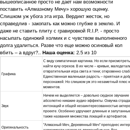
вышеописанное просто не дает нам возможности
поставить «Алмазному Мечу» хорошую оценку.
Слишком уж убога эта игра. Вердикт жесток, но
справедлив - закопать как можно глубже в землю. И
даже не ставить плиту с гравировкой R.I.P. - просто
насыпать одинокий холмик и с чувством выполненного
долга удалиться. Разве что еще можно осиновый кол
вбить – а вдруг?..
Наша оценка:
2.5 из 10
С виду симпатичная картинка. Но если присмотрет
найти кучу огрехов. В их числе – кривые, малодета
отвратительная игра света и тени; откровенно сл
Графика
Единственная маленькая радость – приятная и до
персонажей. Но слишком уж это незаметный плюс 
моментов.
Ничем не выделяется – довольно скудное звучание
абсолютно никакие аудио-эффекты. Озвучка страда
Звук
интонаций и общей незаинтересованностью актеров
проекте. Особенно удручают длинные и запутанны
также названия множества локаций и артефактов.
"Алмазный Меч, Деревянный Меч" преподнес интер
Оригинальность