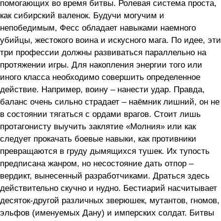
помогающих во время битвы. Ролевая система проста,
как сибирский валенок. Будучи могучим и
непобедимым, Фесс обладает навыками наемного
убийцы, жестокого воина и искусного мага. По идее, эти
три профессии должны развиваться параллельно на
протяжении игры. Для накопления энергии того или
иного класса необходимо совершить определенное
действие. Например, воину – нанести удар. Правда,
баланс очень сильно страдает – наёмник лишний, он не
в состоянии тягаться с ордами врагов. Стоит лишь
протагонисту выучить заклятие «Молния» или как
следует прокачать боевые навыки, как противники
превращаются в груду дымящихся тушек. Их тупость
предписана жанром, но несостояние дать отпор –
вердикт, вынесенный разработчиками. Драться здесь
действительно скучно и нудно. Бестиарий насчитывает
десяток-другой различных зверюшек, мутантов, гномов,
эльфов (именуемых Дану) и имперских солдат. Битвы