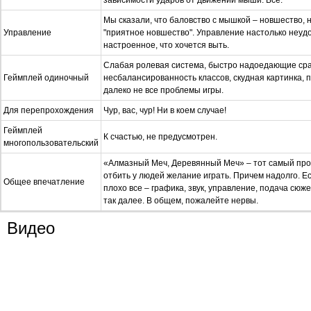
зависимости ударов от движений мыши. Все.
Мы сказали, что баловство с мышкой – новшество, н
Управление
"приятное новшество". Управление настолько неуд
настроенное, что хочется выть.
Слабая ролевая система, быстро надоедающие ср
Геймплей одиночный
несбалансированность классов, скудная картинка, 
далеко не все проблемы игры.
Для перепрохождения
Чур, вас, чур! Ни в коем случае!
Геймплей
К счастью, не предусмотрен.
многопользовательский
«Алмазный Меч, Деревянный Меч» – тот самый про
отбить у людей желание играть. Причем надолго. Ес
Общее впечатление
плохо все – графика, звук, управление, подача сюж
так далее. В общем, пожалейте нервы.
Видео