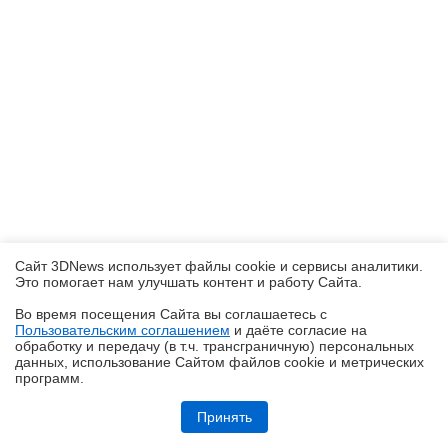
Сайт 3DNews использует файлы cookie и сервисы аналитики.
Это помогает нам улучшать контент и работу Cайта.
Во время посещения Cайта вы соглашаетесь с
Пользовательским соглашением
и даёте согласие на
✖
обработку и передачу (в т.ч. трансграничную) персональных
данных, использование Cайтом файлов cookie и метрических
программ.
Обзор игрового ноутбука ASUS ROG Zephyrus G14 GU405: пример
удачной погони за двумя зайцами
Принять