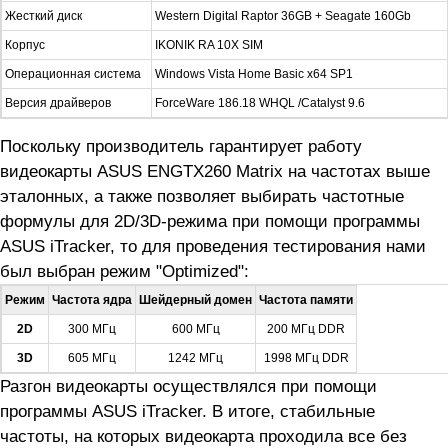
Жесткий диск
Western Digital Raptor 36GB + Seagate 160Gb
Корпус
IKONIK RA 10X SIM
Операционная система
Windows Vista Home Basic x64 SP1
Версия драйверов
ForceWare 186.18 WHQL /Catalyst 9.6
Поскольку производитель гарантирует работу
видеокарты ASUS ENGTX260 Matrix на частотах выше
эталонных, а также позволяет выбирать частотные
формулы для 2D/3D-режима при помощи программы
ASUS iTracker, то для проведения тестирования нами
был выбран режим "Optimized":
Режим
Частота ядра
Шейдерный домен
Частота памяти
2D
300 МГц
600 МГц
200 МГц DDR
3D
605 МГц
1242 МГц
1998 МГц DDR
Разгон видеокарты осуществлялся при помощи
программы ASUS iTracker. В итоге, стабильные
частоты, на которых видеокарта проходила все без