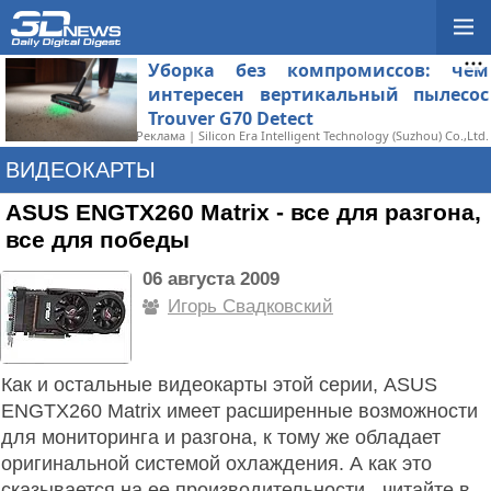
Уборка без компромиссов: чем
интересен вертикальный пылесос
Trouver G70 Detect
Реклама | Silicon Era Intelligent Technology (Suzhou) Co.,Ltd.
ВИДЕОКАРТЫ
ASUS ENGTX260 Matrix - все для разгона,
все для победы
06 августа 2009
Игорь Свадковский
Как и остальные видеокарты этой серии, ASUS
ENGTX260 Matrix имеет расширенные возможности
для мониторинга и разгона, к тому же обладает
оригинальной системой охлаждения. А как это
сказывается на ее производительности - читайте в