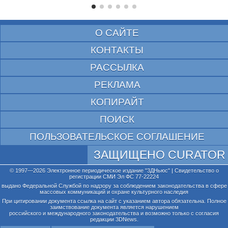
О САЙТЕ
КОНТАКТЫ
РАССЫЛКА
РЕКЛАМА
КОПИРАЙТ
ПОИСК
ПОЛЬЗОВАТЕЛЬСКОЕ СОГЛАШЕНИЕ
ЗАЩИЩЕНО CURATOR
© 1997—2026 Электронное периодическое издание "3ДНьюс" | Свидетельство о
регистрации СМИ Эл ФС 77-22224
выдано Федеральной Службой по надзору за соблюдением законодательства в сфере
массовых коммуникаций и охране культурного наследия
При цитировании документа ссылка на сайт с указанием автора обязательна. Полное
заимствование документа является нарушением
российского и международного законодательства и возможно только с согласия
редакции 3DNews.