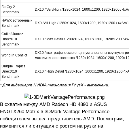
FarCry 2
DX10 / VeryHigh /1280x1024, 1600x1200, 1920x1200 / 4x
Benchmark
HAWX встроенный
DX9 / All High /1280x1024, 1600x1200, 1920x1200 / 4xAA/
Benchmark
Call of Juarez
DirectX10
DX10 / Max Detail /1280x1024, 1600x1200, 1920x1200 / 4
Benchmark
DX10 / все графические опции установлены вручную в р
World in Conflict
максимального качества /1280x1024, 1600x1200, 1920x12
Unique Tropics
DirectX10
DX10 / High Detail /1280x1024, 1600x1200, 1920x1200 4x
Benchmark
* Для видеокарт NVIDIA технология PhysX - выключена.
В схватке между AMD Radeon HD 4890 и ASUS
ENGTX260 Matrix в 3DMark Vantage Performance
победителем вышел представитель AMD. Посмотрим,
изменится ли ситуация с ростом нагрузки на