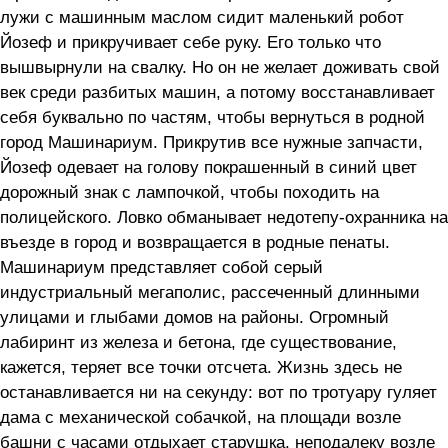
лужи с машинным маслом сидит маленький робот
Йозеф и прикручивает себе руку. Его только что
вышвырнули на свалку. Но он не желает доживать свой
век среди разбитых машин, а потому восстанавливает
себя буквально по частям, чтобы вернуться в родной
город Машинариум. Прикрутив все нужные запчасти,
Йозеф одевает на голову покрашенный в синий цвет
дорожный знак с лампочкой, чтобы походить на
полицейского. Ловко обманывает недотепу-охранника на
въезде в город и возвращается в родные пенаты.
Машинариум представляет собой серый
индустриальный мегаполис, рассеченный длинными
улицами и глыбами домов на районы. Огромный
лабиринт из железа и бетона, где существование,
кажется, теряет все точки отсчета. Жизнь здесь не
останавливается ни на секунду: вот по тротуару гуляет
дама с механической собачкой, на площади возле
башни с часами отдыхает старушка, неподалеку возле