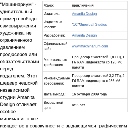
"Машинариум" -
Жанр:
приключения
удивительный
Издатель:
Amanita Design
пример свободы
Издатель в
"
1С
"/
Snowball Studios
самовыражения
России:
художника, не
Разработчик:
Amanita Design
ограниченного
Официальный
давлением
www.machinarium.com
сайт:
продюсеров или
Процессор с частотой 1,8 ГГц, 1
Минимальные
обязательствами
Гб RAM, видеокарта со 128 Мб
требования:
памяти
перед
издателем. Этот
Процессор с частотой 3,2 ГГц, 2
Рекомендуемые
Гб RAM, видеокарта с 256 Мб
шедевр чешской
требования:
памяти
независимой
Дата выхода:
16 октября 2009 года
студии Amanita
Возрастной
Design отличает
от 6 лет
ценз:
особое
минималистское
изящество в совокупности с выдающимся графическим