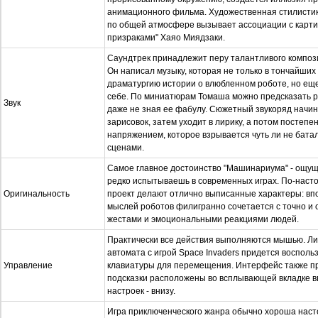
анимационного фильма. Художественная стилистик
по общей атмосфере вызывает ассоциации с карт
призраками" Хаяо Миядзаки.
Саундтрек принадлежит перу талантливого композ
Он написал музыку, которая не только в тончайших
драматургию истории о влюбленном роботе, но еще
себе. По миниатюрам Томаша можно предсказать ра
Звук
даже не зная ее фабулу. Сюжетный звукоряд начи
зарисовок, затем уходит в лирику, а потом постеп
напряжением, которое взрывается чуть ли не бат
сценами.
Самое главное достоинство "Машинариума" - ощущ
редко испытываешь в современных играх. По-наст
Оригинальность
проект делают отлично выписанные характеры: вп
мыслей роботов филигранно сочетается с точно и
жестами и эмоциональными реакциями людей.
Практически все действия выполняются мышью. Ли
автомата с игрой Space Invaders придется восполь
Управление
клавиатуры для перемещения. Интерфейс также пр
подсказки расположены во всплывающей вкладке в
настроек - внизу.
Игра приключенческого жанра обычно хороша насто