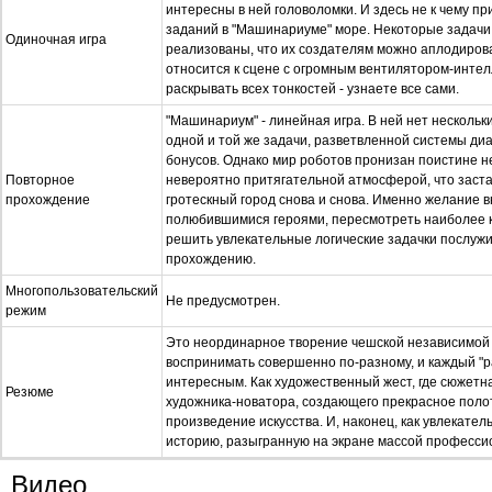
интересны в ней головоломки. И здесь не к чему п
заданий в "Машинариуме" море. Некоторые задачи
Одиночная игра
реализованы, что их создателям можно аплодироват
относится к сцене с огромным вентилятором-интел
раскрывать всех тонкостей - узнаете все сами.
"Машинариум" - линейная игра. В ней нет несколь
одной и той же задачи, разветвленной системы ди
бонусов. Однако мир роботов пронизан поистине 
Повторное
невероятно притягательной атмосферой, что заст
прохождение
гротескный город снова и снова. Именно желание в
полюбившимися героями, пересмотреть наиболее 
решить увлекательные логические задачки послужи
прохождению.
Многопользовательский
Не предусмотрен.
режим
Это неординарное творение чешской независимой
воспринимать совершенно по-разному, и каждый "р
интересным. Как художественный жест, где сюжетна
Резюме
художника-новатора, создающего прекрасное полот
произведение искусства. И, наконец, как увлекате
историю, разыгранную на экране массой професси
Видео