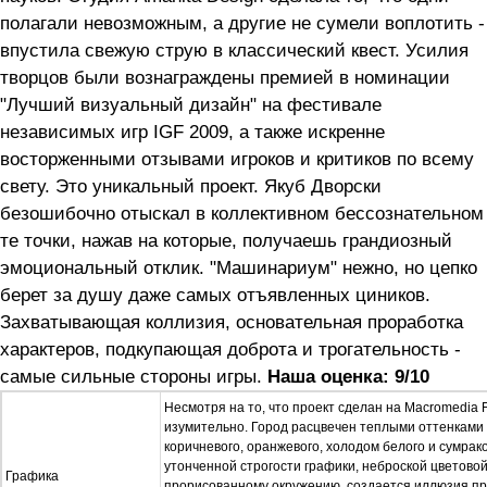
полагали невозможным, а другие не сумели воплотить -
впустила свежую струю в классический квест. Усилия
творцов были вознаграждены премией в номинации
"Лучший визуальный дизайн" на фестивале
независимых игр IGF 2009, а также искренне
восторженными отзывами игроков и критиков по всему
свету. Это уникальный проект. Якуб Дворски
безошибочно отыскал в коллективном бессознательном
те точки, нажав на которые, получаешь грандиозный
эмоциональный отклик. "Машинариум" нежно, но цепко
берет за душу даже самых отъявленных циников.
Захватывающая коллизия, основательная проработка
характеров, подкупающая доброта и трогательность -
самые сильные стороны игры.
Наша оценка: 9/10
Несмотря на то, что проект сделан на Macromedia F
изумительно. Город расцвечен теплыми оттенками 
коричневого, оранжевого, холодом белого и сумрак
утонченной строгости графики, неброской цветовой
Графика
прорисованному окружению, создается иллюзия п