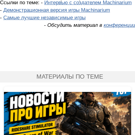
XBox 360
|
Playstation 3
|
Nintendo Wii
Ссылки по теме: -
Интервью с создателем Machinarium
-
Демонстрационная версия игры Machinarium
-
Самые лучшие независимые игры
- Обсудить материал в
конференции
МАТЕРИАЛЫ ПО ТЕМЕ