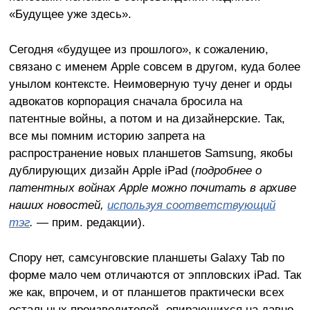
«Будущее уже здесь».
Сегодня «будущее из прошлого», к сожалению,
связано с именем Apple совсем в другом, куда более
унылом контексте. Неимоверную тучу денег и орды
адвокатов корпорация сначала бросила на
патентные войны, а потом и на дизайнерские. Так,
все мы помним историю запрета на
распространение новых планшетов Samsung, якобы
дублирующих дизайн Apple iPad (
подробнее о
патентных войнах
Apple
можно почитать в архиве
наших новостей,
используя соответствующий
тэг
.
— прим. редакции).
Спору нет, самсунговские планшеты Galaxy Tab по
форме мало чем отличаются от эппловских iPad. Так
же как, впрочем, и от планшетов практически всех
остальных производителей, опирающихся на давно