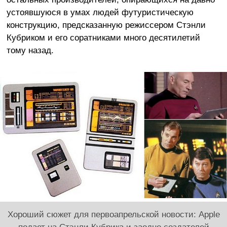
устоявшуюся в умах людей футуристическую
конструкцию, предсказанную режиссером Стэнли
Кубриком и его соратниками много десятилетий
тому назад.
Хороший сюжет для первоапрельской новости: Apple
подает на Стэнли Кубрика и заодно создателей