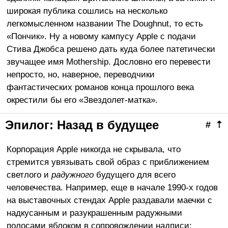
широкая публика сошлись на несколько
легкомысленном названии The Doughnut, то есть
«Пончик». Ну а новому кампусу Apple с подачи
Стива Джобса решено дать куда более патетически
звучащее имя Mothership. Дословно его перевести
непросто, но, наверное, переводчики
фантастических романов конца прошлого века
окрестили бы его «Звездолет-матка».
Эпилог: Назад в будущее
#
⇡
Корпорация Apple никогда не скрывала, что
стремится увязывать свой образ с приближением
светлого и
радужного
будущего для всего
человечества. Например, еще в начале 1990-х годов
на выставочных стендах Apple раздавали маечки с
надкусанным и разукрашенным радужными
полосами яблоком в сопровождении надписи: