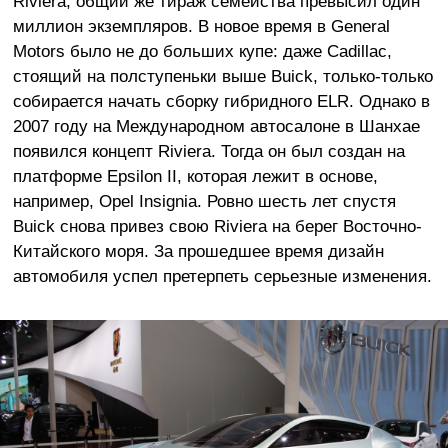
Riviera, общий же тираж семейства превысил один
миллион экземпляров. В новое время в General
Motors было не до больших купе: даже Cadillac,
стоящий на полступеньки выше Buick, только-только
собирается начать сборку гибридного ELR. Однако в
2007 году на Международном автосалоне в Шанхае
появился концепт Riviera. Тогда он был создан на
платформе Epsilon II, которая лежит в основе,
например, Opel Insignia. Ровно шесть лет спустя
Buick снова привез свою Riviera на берег Восточно-
Китайского моря. За прошедшее время дизайн
автомобиля успел претерпеть серьезные изменения.