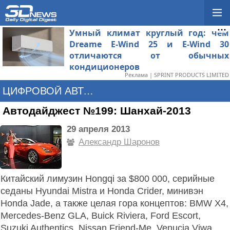
Умный климат круглый год: чем
Dreame E-Wind 25 и E-Wind 30
отличаются от обычных
кондиционеров
Реклама | SPRINT PRODUCTS LIMITED
ЦИФРОВОЙ АВТОМОБИЛЬ
Автодайджест №199: Шанхай-2013
29 апреля 2013
Александр Шаронов
Китайский лимузин Hongqi за $800 000, серийные
седаны Hyundai Mistra и Honda Crider, минивэн
Honda Jade, а также целая гора концептов: BMW X4,
Mercedes-Benz GLA, Buick Riviera, Ford Escort,
Suzuki Authentics, Nissan Friend-Me, Venucia Viwa,