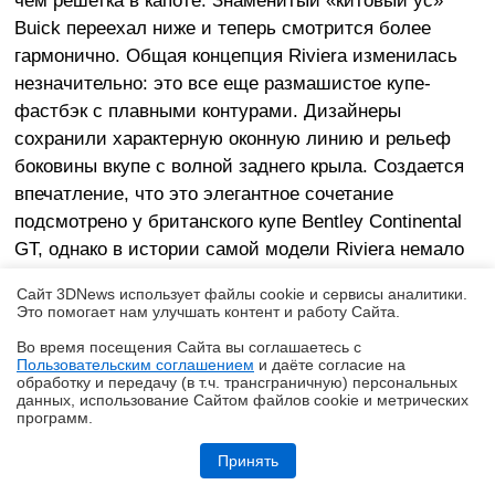
чем решетка в капоте. Знаменитый «китовый ус»
Buick переехал ниже и теперь смотрится более
гармонично. Общая концепция Riviera изменилась
незначительно: это все еще размашистое купе-
фастбэк с плавными контурами. Дизайнеры
сохранили характерную оконную линию и рельеф
боковины вкупе с волной заднего крыла. Создается
впечатление, что это элегантное сочетание
подсмотрено у британского купе Bentley Continental
GT, однако в истории самой модели Riviera немало
аналогичных примеров для подражания, причем они
Сайт 3DNews использует файлы cookie и сервисы аналитики.
берут истоки еще в 60-х и 70-х годах. Также нельзя
Это помогает нам улучшать контент и работу Cайта.
не отметить факт преемственности двух концептов
Во время посещения Cайта вы соглашаетесь с
Buick Riviera: несмотря на очевидные различия, их
Пользовательским соглашением
и даёте согласие на
✖
обработку и передачу (в т.ч. трансграничную) персональных
облик пронизан общими мотивами. Представленная
данных, использование Cайтом файлов cookie и метрических
в Шанхае новая итерация купе получила более
программ.
скромные передние фары: теперь морда авто
Обзор Infinix SMART 20: каким может быть бюджетный смартфон в
эпоху оперативного кризиса?
Принять
смотрится не по-восточному сдержанно. Зато