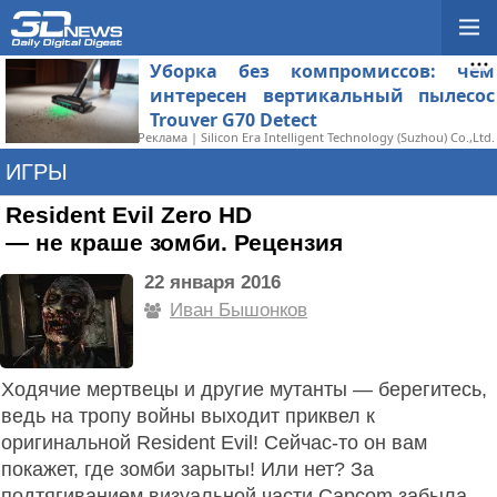
Уборка без компромиссов: чем
интересен вертикальный пылесос
Trouver G70 Detect
Реклама | Silicon Era Intelligent Technology (Suzhou) Co.,Ltd.
ИГРЫ
Resident Evil Zero HD
— не краше зомби. Рецензия
22 января 2016
Иван Бышонкoв
Ходячие мертвецы и другие мутанты — берегитесь,
ведь на тропу войны выходит приквел к
оригинальной Resident Evil! Сейчас-то он вам
покажет, где зомби зарыты! Или нет? За
подтягиванием визуальной части Capcom забыла,