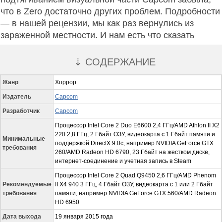
что в Zero достаточно других проблем. Подробности
— в нашей рецензии, мы как раз вернулись из
зараженной местности. И нам есть что сказать
⇣ СОДЕРЖАНИЕ
Жанр
Хоррор
Издатель
Capcom
Разработчик
Capcom
Процессор Intel Core 2 Duo E6600 2,4 ГГц/AMD Athlon II X2
220 2,8 ГГц, 2 Гбайт ОЗУ, видеокарта с 1 Гбайт памяти и
Минимальные
поддержкой DirectX 9.0c, например NVIDIA GeForce GTX
требования
260/AMD Radeon HD 6790, 23 Гбайт на жестком диске,
интернет-соединение и учетная запись в Steam
Процессор Intel Core 2 Quad Q9450 2,6 ГГц/AMD Phenom
Рекомендуемые
II X4 940 3 ГГц, 4 Гбайт ОЗУ, видеокарта с 1 или 2 Гбайт
требования
памяти, например NVIDIA GeForce GTX 560/AMD Radeon
HD 6950
Дата выхода
19 января 2015 года