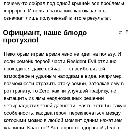
почему-то собрал под одной крышей
все проблемы
хорроров
. И ноль в названии, как оказалось,
означает лишь полученный в итоге результат.
Официант, наше блюдо
#
⇡
протухло!
Некоторым играм время явно не
идет
на пользу. И
если ремейк первой части Resident Evil отлично
проходится даже сейчас — спасибо вязкой
атмосфере и удачным находкам в виде, например,
возможности отразить атаку зомби, затолкав ему в
рот гранату, то Zero, как ни улучшай графику, не
вытащить из ямы неоднозначных решений
четырнадцатилетней давности. Взять хотя бы такую
особенность, как два героя, переключаться между
которыми можно в любой момент одним нажатием
клавиши. Классно? Ага,
«
просто здорово»! Дело в