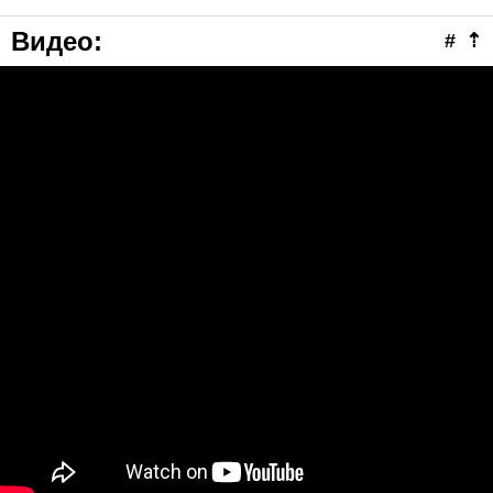
Видео
:
#
⇡