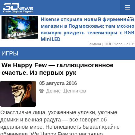
Hisense открыла новый фирменный
магазин в Подмосковье: там можно
вживую увидеть телевизоры с RGB
MiniLED
Реклама | ООО "Горенье БТ"
ИГРЫ
We Happy Few — галлюциногенное
счастье. Из первых рук
05 августа 2016
Денис Щенников
Счастливые лица, ухоженные улочки, уютные
домики и вечная радуга — все говорит об
идеальном мире. Но внешность бывает крайне
обманчива, We Happy Few это наглядно