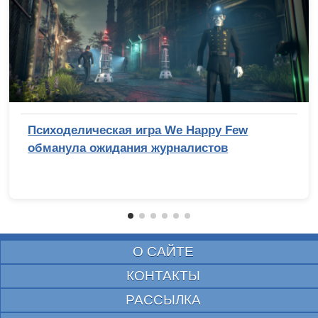
Психоделическая игра We Happy Few
обманула ожидания журналистов
О САЙТЕ
КОНТАКТЫ
РАССЫЛКА