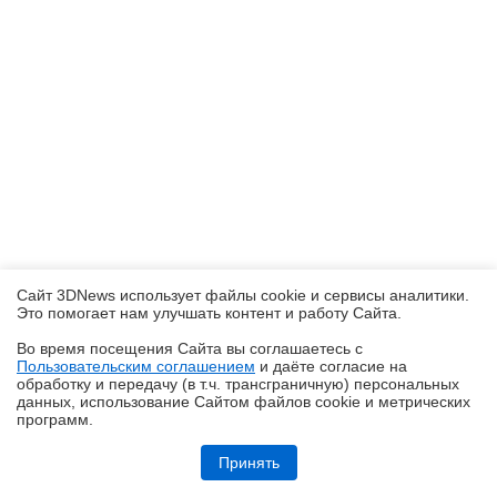
Сайт 3DNews использует файлы cookie и сервисы аналитики.
Это помогает нам улучшать контент и работу Cайта.
Во время посещения Cайта вы соглашаетесь с
Пользовательским соглашением
и даёте согласие на
✖
обработку и передачу (в т.ч. трансграничную) персональных
данных, использование Cайтом файлов cookie и метрических
программ.
Обзор ультрабука ASUS Zenbook A16 (UX3607OA) с Copilot+ PC: ИИ
на марше
Принять