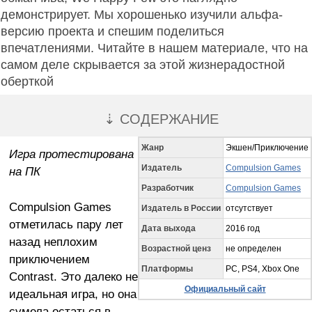
демонстрирует. Мы хорошенько изучили альфа-
версию проекта и спешим поделиться
впечатлениями. Читайте в нашем материале, что на
самом деле скрывается за этой жизнерадостной
оберткой
⇣ СОДЕРЖАНИЕ
Жанр
Экшен/Приключение
Игра протестирована
Издатель
Compulsion Games
на ПК
Разработчик
Compulsion Games
Compulsion Games
Издатель в России
отсутствует
отметилась пару лет
Дата выхода
2016 год
назад неплохим
Возрастной ценз
не определен
приключением
Платформы
PC, PS4, Xbox One
Contrast. Это далеко не
Официальный сайт
идеальная игра, но она
сумела остаться в