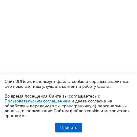
Сайт 3DNews использует файлы cookie и сервисы аналитики.
Это помогает нам улучшать контент и работу Cайта.
Во время посещения Cайта вы соглашаетесь с
Пользовательским соглашением
и даёте согласие на
✖
обработку и передачу (в т.ч. трансграничную) персональных
данных, использование Cайтом файлов cookie и метрических
программ.
Обзор видеокарты Acer Nitro Intel Arc B570 OC
Принять