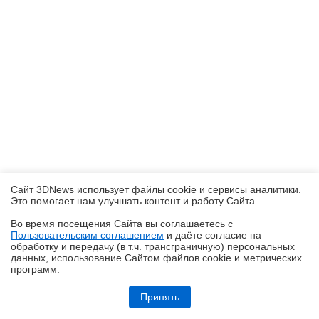
Сайт 3DNews использует файлы cookie и сервисы аналитики.
Это помогает нам улучшать контент и работу Cайта.
Во время посещения Cайта вы соглашаетесь с
Пользовательским соглашением
и даёте согласие на
✖
обработку и передачу (в т.ч. трансграничную) персональных
данных, использование Cайтом файлов cookie и метрических
программ.
Обзор HUAWEI WATCH Kids X1 Pro: самые умные детские часы
Принять