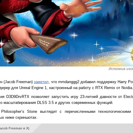
Источник изоб
н (Jacob Freeman)
заметил
, что mmdanggg2 добавил поддержку Harry Pott
рер для Unreal Engine 1, настроенный на работу с RTX Remix от Nvidia
ия D3D9DrvRTX позволяет запустить игру 23-летней давности от Electr
го масштабирования DLSS 3.5 и других современных функций.
 Philosopher’s Stone выглядит с перечисленными технологическим
ых ниже скриншотах.
acob Freeman в X)