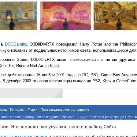
ала
DSOGaming
, D3D9DrvRTX преобразил Harry Potter and the Philosop
учную избавить от поддельных источников света, использовавшихся для
losopher’s Stone, D3D9DrvRTX имеет совместимость с пятью другими 
eus Ex, Rune и Nerf Arena Blast.
s Stone дебютировала 16 ноября 2001 года на PC, PS1, Game Boy Advan
 В декабре 2003-го новая версия игры вышла на PS2, Xbox и GameCube
лама
Копирайт
Поиск
Пользовательское соглашение
Электронное периодическое издание "3ДНьюс" | Свидетельство о регистрации СМИ Э
й по надзору за соблюдением законодательства в сфере массовых коммуникаций и о
ики. Это помогает нам улучшать контент и работу Cайта.
ента ссылка на сайт с указанием автора обязательна. Полное заимствование докумен
йского и международного законодательства и возможно только с согласия редакции 3
ательским соглашением
и даёте согласие на обработку и передачу 