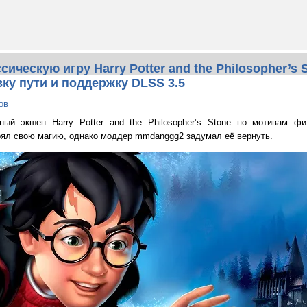
ческую игру Harry Potter and the Philosopher’s S
ку пути и поддержку DLSS 3.5
ов
ый экшен Harry Potter and the Philosopher’s Stone по мотивам ф
ял свою магию, однако моддер mmdanggg2 задумал её вернуть.