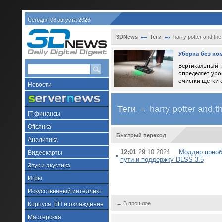
Сегодня 06 августа 2026
3DNews
Теги
harry potter and the
Уборка без ко
Вертикальный 
определяет уро
очистки щётки 
Новости
Теги
→ harry potter and th
IT-финансы
Offсянка
Быстрый переход
Аналитика
12:01
29.10.2024
Моддер преобр
Видеокарты
пути и поддержку DLSS 3.5
Звук и акустика
Игры
Искусственный интеллект
← В прошлое
Корпуса, БП и охлаждение
Мастерская