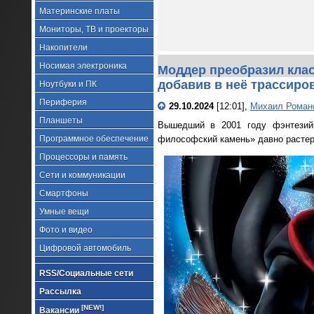
Материнские платы
Мониторы, ТВ и проекторы
Накопители
Носимая электроника
Моддер преобразил класси
добавив в неё трассиров
Ноутбуки и ПК
Периферия
29.10.2024
[12:01],
Михаил Роман
Планшеты
Вышедший в 2001 году фэнтезийн
Программное обеспечение
философский камень» давно растер
Процессоры и память
Сети и коммуникации
Смартфоны
Умные вещи
Фото и видео
Цифровой автомобиль
RSS/Социальные сети
Рассылка
[NEW!]
Вакансии