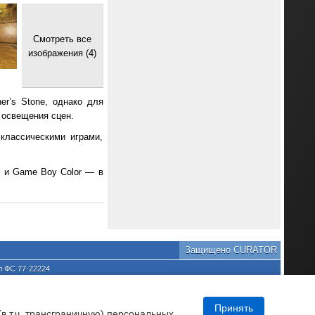
Смотреть все
изображения (4)
her’s Stone, однако для
 освещения сцен.
классическими играми,
ce и Game Boy Color — в
.
Защищено CURATOR
л ФС 77-22224
хране культурного наследия
та является нарушением
DNews.
Принять
(в т.ч. трансграничную) персональных