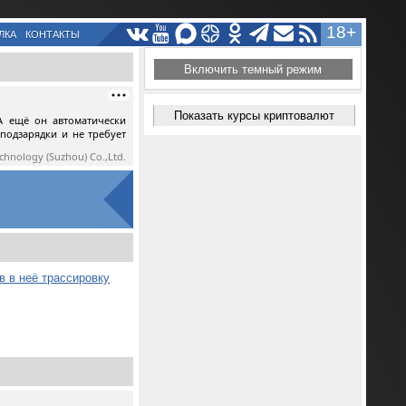
18+
ЛКА
КОНТАКТЫ
Включить темный режим
Показать курсы криптовалют
А ещё он автоматически
 подзарядки и не требует
echnology (Suzhou) Co.,Ltd.
ив в неё трассировку