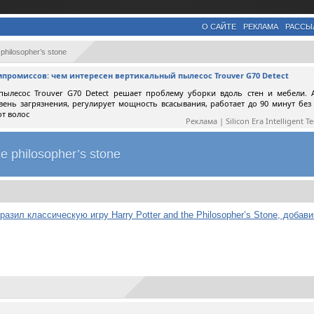
О САЙТЕ
РЕКЛАМА
РАССЫ
 philosopher’s stone
мпромиссов: чем интересен вертикальный пылесос Trouver G70 Detect
пылесос Trouver G70 Detect решает проблему уборки вдоль стен и мебели. 
вень загрязнения, регулирует мощность всасывания, работает до 90 минут без
от волос
Реклама | Silicon Era Intelligent T
e philosopher’s stone
азил классическую игру Harry Potter and the Philosopher’s Stone, добав