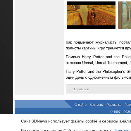
Как подмечают журналисты порт
полноты картины игру требуется вр
Помимо Harry Potter and the Phi
включая Unreal, Unreal Tournament, D
Harry Potter and the Philosopher’
один день с одноимённым фильмом.
← В прошлое
О сайте
Контакты
Рассылка
Рек
© 1997—2026 
выдано Федеральной Службо
Сайт 3DNews использует файлы cookie и сервисы аналит
При цитировании докум
росси
Во время посещения Cайта вы соглашаетесь с
Пользов