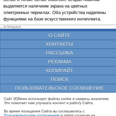
выделяется наличием экрана на цветных
электронных чернилах. Оба устройства наделены
функциями на базе искусственного интеллекта.
← В ПРОШЛОЕ
О САЙТЕ
КОНТАКТЫ
РАССЫЛКА
РЕКЛАМА
КОПИРАЙТ
ПОИСК
ПОЛЬЗОВАТЕЛЬСКОЕ СОГЛАШЕНИЕ
ЗАЩИЩЕНО CURATOR
Сайт 3DNews использует файлы cookie и сервисы аналитики.
Это помогает нам улучшать контент и работу Cайта.
© 1997—2026 Электронное периодическое издание "3ДНьюс" | Свидетельство о
регистрации СМИ Эл ФС 77-22224
Во время посещения Cайта вы соглашаетесь с
выдано Федеральной Службой по надзору за соблюдением законодательства в сфере
Пользовательским соглашением
и даёте согласие на