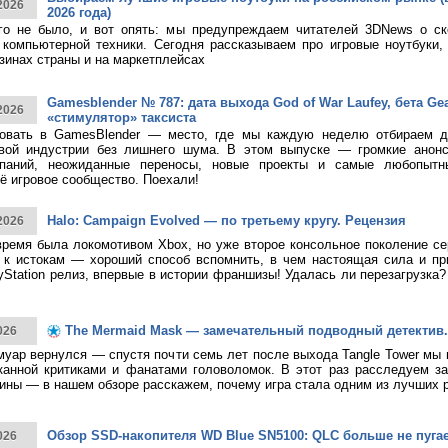
2026
2026 года)
ого не было, и вот опять: мы предупреждаем читателей 3DNews о с
компьютерной техники. Сегодня рассказываем про игровые ноутбуки,
зинах страны и на маркетплейсах
Gamesblender № 787: дата выхода God of War Laufey, бета Gea
2026
«стимулятор» таксиста
овать в GamesBlender — место, где мы каждую неделю отбираем д
овой индустрии без лишнего шума. В этом выпуске — громкие анон
паний, неожиданные переносы, новые проекты и самые любопытн
ё игровое сообщество. Поехали!
Halo: Campaign Evolved — по третьему кругу. Рецензия
2026
время была локомотивом Xbox, но уже второе консольное поколение с
к истокам — хороший способ вспомнить, в чем настоящая сила и при
yStation релиз, впервые в истории франшизы! Удалась ли перезагрузка
The Mermaid Mask — замечательный подводный детектив.
026
муар вернулся — спустя почти семь лет после выхода Tangle Tower мы
канной критиками и фанатами головоломок. В этот раз расследуем за
ины — в нашем обзоре расскажем, почему игра стала одним из лучших 
Обзор SSD-накопителя WD Blue SN5100: QLC больше не пуга
026