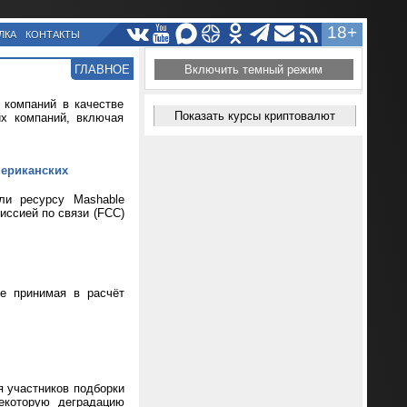
18+
ЛКА
КОНТАКТЫ
ГЛАВНОЕ
Включить темный режим
 компаний в качестве
Показать курсы криптовалют
их компаний, включая
мериканских
ли ресурсу Mashable
иссией по связи (FCC)
не принимая в расчёт
я участников подборки
екоторую деградацию