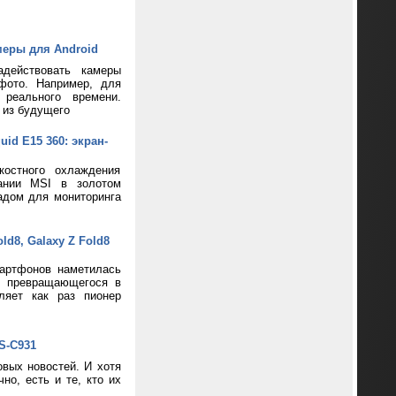
меры для Android
адействовать камеры
фото. Например, для
реального времени.
 из будущего
d E15 360: экран-
костного охлаждения
пании MSI в золотом
адом для мониторинга
d8, Galaxy Z Fold8
артфонов наметилась
и превращающегося в
ляет как раз пионер
S-C931
вых новостей. И хотя
о, есть и те, кто их