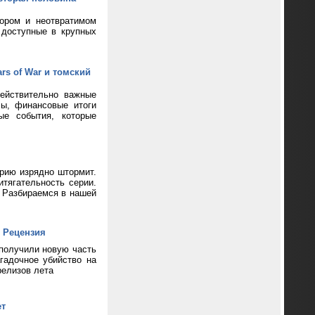
кором и неотвратимом
 доступные в крупных
rs of War и томский
ействительно важные
сы, финансовые итоги
ые события, которые
ерию изрядно штормит.
тягательность серии.
? Разбираемся в нашей
 Рецензия
 получили новую часть
гадочное убийство на
релизов лета
ет