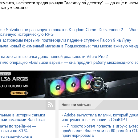
егмента, наскрести традиционную "десятку за десятку" — да еще и насы
 так уж сложно
e Salvation не разочарует фанатов Kingdom Come: Deliverance 2 — War
истичную историческую RPG
 астрономы первыми подтвердили падение ступени Falcon 9 на Луну
крыла новый фирменный магазин в Подмосковье: там можно вживую увид
ы элегантные очки дополненной реальности Viture Pro 2
тило операцию «Большой взрыв» — она продлит работу межзвёздного з
, LTD.
Новости software
льные в истории снимки
•
Adobe выпустила плагин, который доб
ыми «мазками Ван Гога»
инструментов компании в ChatGPT
латы по трейд-ин —
•
«Я просто хотел попасть в игру»: актё
 почти на 30 %
пробовался более чем на 60 ролей в GTA
проигнорировала
сти смартфонов в