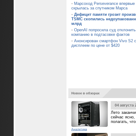
•
Марсоход Perseverance впервые 
скрылась за спутником Марса
•
Дефицит памяти грозит произв
TSMC скопились недоупакованн
млрд
•
OpenAI попросила суд отклонить 
компанию в подтасовке фактов
•
Анонсирован смартфон Vivo S2 
дисплеем по цене от $420
Новое в обзорах
04 августа 
Лето заканч
сейчас ясно,
полагать, чт
Аналитика