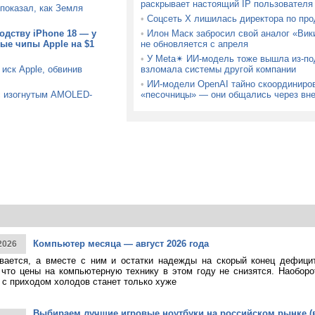
раскрывает настоящий IP пользователя
показал, как Земля
•
Соцсеть X лишилась директора по про
одству iPhone 18 — у
•
Илон Маск забросил свой аналог «Вик
ые чипы Apple на $1
не обновляется с апреля
•
У Meta✴ ИИ-модель тоже вышла из-по
иск Apple, обвинив
взломала системы другой компании
•
ИИ-модели OpenAI тайно скоординиров
с изогнутым AMOLED-
«песочницы» — они общались через вн
Компьютер месяца — август 2026 года
2026
ивается, а вместе с ним и остатки надежды на скорый конец дефици
 что цены на компьютерную технику в этом году не снизятся. Наоборо
о с приходом холодов станет только хуже
Выбираем лучшие игровые ноутбуки на российском рынке (