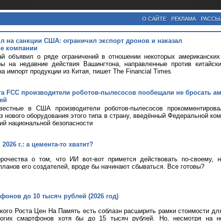
О САЙТЕ
РЕКЛАМА
РАССЫ
ил на санкции США: ограничил экспорт дронов и наказал
е компании
ай объявил о ряде ограничений в отношении некоторых американских
ры на недавние действия Вашингтона, направленные против китайск
а импорт продукции из Китая, пишет The Financial Times
та FCC производители роботов-пылесосов пообещали не бросать а
ей
вестные в США производители роботов-пылесосов прокомментирова
оз нового оборудования этого типа в страну, введённый Федеральной ком
ий национальной безопасности
2026 г.: а цемента-то хватит?
рочества о том, что ИИ вот-вот примется действовать по-своему, 
планов его создателей, вроде бы начинают сбываться. Все готовы?
фонов до 10 тысяч рублей (2026 год)
кого Роста Цен На Память есть соблазн расширить рамки стоимости дл
огих смартфонов хотя бы до 15 тысяч рублей. Но, несмотря на н