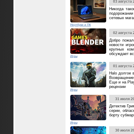
03 августа 
Никогда так
подорожании 
сетевых мага
Ноутбуки и ПК
02 августа 
Добро пожал
новости игр
крупных ком
обсуждает вс
Игры
01 августа 
Halo долгое 
Возвращение 
Еще и на Pla
рецензии
Игры
31 июля 2
Детектив Гри
серии, облас
борту субмар
Игры
30 июля 2