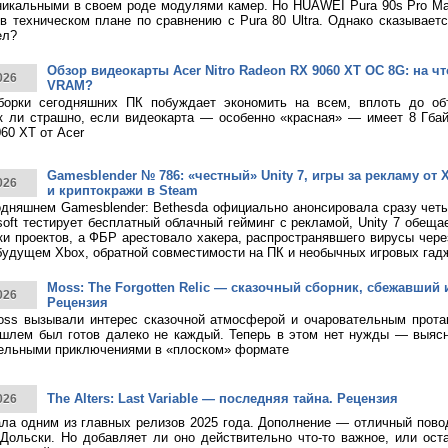
никальными в своем роде модулями камер. Но HUAWEI Pura 90s Pro M
в техническом плане по сравнению с Pura 80 Ultra. Однако сказывает
ел?
Обзор видеокарты Acer Nitro Radeon RX 9060 XT OC 8G: на что
026
VRAM?
борки сегодняшних ПК побуждает экономить на всем, вплоть до о
к ли страшно, если видеокарта — особенно «красная» — имеет 8 Гбай
60 XT от Acer
Gamesblender № 786: «честный» Unity 7, игры за рекламу от X
026
и криптокражи в Steam
дняшнем Gamesblender: Bethesda официально анонсировала сразу четы
rosoft тестирует бесплатный облачный гейминг с рекламой, Unity 7 обещ
ки проектов, а ФБР арестовало хакера, распространявшего вирусы чере
будущем Xbox, обратной совместимости на ПК и необычных игровых гад
Moss: The Forgotten Relic — сказочный сборник, сбежавший 
026
Рецензия
ss вызывали интерес сказочной атмосферой и очаровательным протаг
шлем был готов далеко не каждый. Теперь в этом нет нужды — выясн
тельными приключениями в «плоском» формате
The Alters: Last Variable — последняя тайна. Рецензия
026
тала одним из главных релизов 2025 года. Дополнение — отличный пово
Дольски. Но добавляет ли оно действительно что-то важное, или ост