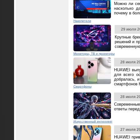
Можно ли се
насколько д
почему в бол
Накопители
29 июля 2
Крупные бре
решений и п
современную
Мониторы, ТВ и проекторы
28 июля 2
HUAWEI выпус
для всего о
добралась, и
смартфонов 
Смартфоны
28 июля 2
Современные
ответы перед
Искусственный интеллект
27 июля 2
HUAWEI прив