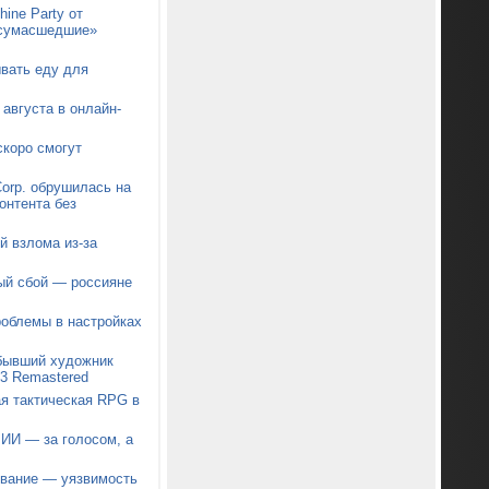
ine Party от
 «сумасшедшие»
ывать еду для
августа в онлайн-
коро смогут
orp. обрушилась на
онтента без
й взлома из-за
ый сбой — россияне
роблемы в настройках
 бывший художник
t 3 Remastered
я тактическая RPG в
 ИИ — за голосом, а
звание — уязвимость