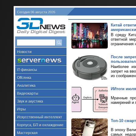
Сегодня 06 августа 2026
Китай ответ
американски
В среду Кит
ответной ме
ограничения н
Новости
После запре
пользовател
Наиболее из
IT-финансы
запрет на вв
из соображен
Offсянка
Аналитика
ИИтоги июля 
Видеокарты
Мрачные про
Звук и акустика
намерений и 
Игры
Искусственный интеллект
Топ-10 смарт
Корпуса, БП и охлаждение
В эпоху Вели
Мастерская
самых недор