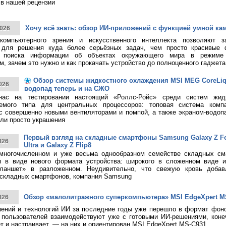
в нашей рецензии
Хочу всё знать: обзор ИИ-приложений с функцией умной ка
026
 компьютерного зрения и искусственного интеллекта позволяют з
 для решения куда более серьёзных задач, чем просто красивые 
о поиска информации об объектах окружающего мира в режиме 
, зачем это нужно и как прокачать устройство до полноценного гаджета
Обзор системы жидкостного охлаждения MSI MEG CoreLiqui
026
водопад теперь и на СЖО
нас на тестировании настоящий «Роллс-Ройс» среди систем жид
емого типа для центральных процессоров: топовая система ком
 с совершенно новыми вентиляторами и помпой, а также экраном-водоп
ли просто украшения
Первый взгляд на складные смартфоны Samsung Galaxy Z Fol
026
Ultra и Galaxy Z Flip8
многочисленном и уже весьма однообразном семействе складных см
я в виде нового формата устройства: широкого в сложенном виде 
ланшет» в разложенном. Неудивительно, что свежую кровь добав
 складных смартфонов, компания Samsung
Обзор «малолитражного суперкомпьютера» MSI EdgeXpert M
026
ений и технологий ИИ за последние годы уже перешло в формат фоно
пользователей взаимодействуют уже с готовыми ИИ-решениями, конечн
т и настраивает, — на них и ориентирован MSI EdgeXpert MS-C931