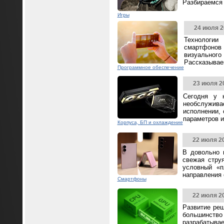
Разбираемся 
Игры
24 июля 2
Технологии
смартфонов
визуальног
Рассказываем
Программное обеспечение
23 июля 2
Сегодня у 
необслужива
исполнении,
параметров и
Корпуса, БП и охлаждение
22 июля 2
В довольно 
свежая стру
условный «п
направления
Смартфоны
22 июля 2
Развитие реш
большинство 
разрабатывае