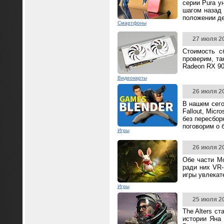
серии Pura у
шагом назад 
положении д
Смартфоны
27 июля 2
Стоимость с
проверим, та
Radeon RX 90
Видеокарты
26 июля 2
В нашем сего
Fallout, Mic
без пересбор
поговорим о 
Игры
26 июля 2
Обе части Mo
ради них VR-
игры увлека
Игры
25 июля 2
The Alters с
истории Яна 