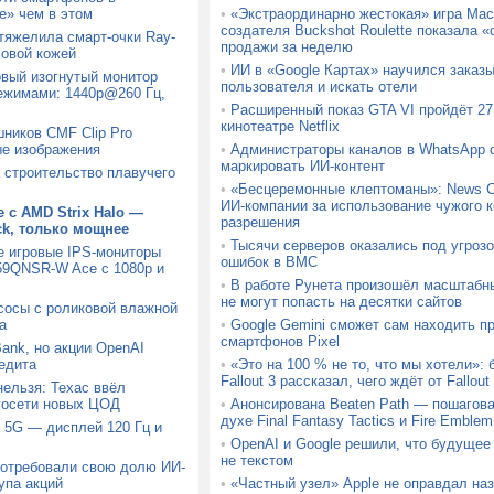
» чем в этом
•
«Экстраординарно жестокая» игра Mach
создателя Buckshot Roulette показала
утяжелила смарт-очки Ray-
продажи за неделю
ловой кожей
•
ИИ в «Google Картах» научился заказ
вый изогнутый монитор
пользователя и искать отели
ежимами: 1440p@260 Гц,
•
Расширенный показ GTA VI пройдёт 27 
кинотеатре Netflix
шников CMF Clip Pro
ые изображения
•
Администраторы каналов в WhatsApp с
маркировать ИИ-контент
а строительство плавучего
•
«Бесцеремонные клептоманы»: News C
ИИ-компании за использование чужого к
 с AMD Strix Halo —
разрешения
ck, только мощнее
•
Тысячи серверов оказались под угрозо
е игровые IPS-мониторы
ошибок в BMC
9QNSR-W Ace с 1080p и
•
В работе Рунета произошёл масштабн
не могут попасть на десятки сайтов
сосы с роликовой влажной
а
•
Google Gemini сможет сам находить п
смартфонов Pixel
Bank, но акции OpenAI
едита
•
«Это на 100 % не то, что мы хотели»:
Fallout 3 рассказал, чего ждёт от Fallou
ельзя: Техас ввёл
госети новых ЦОД
•
Анонсирована Beaten Path — пошагова
духе Final Fantasy Tactics и Fire Emblem
 5G — дисплей 120 Гц и
•
OpenAI и Google решили, что будущее
не текстом
потребовали свою долю ИИ-
упа акций
•
«Частный узел» Apple не оправдал на