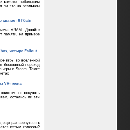
ax кажется небольшим
ся ли это на реальном
 хватает 8 Гбайт
бъема VRAM. Давайте
т памяти, на примере
box, четыре Fallout
ре игры во вселенной
ает бесшовный переход
з игры в Steam. Также
жетах
из VR-плена.
онистом, но покупать
яем, остались ли эти
д еще раз вернуться к
ается пятым колесом?