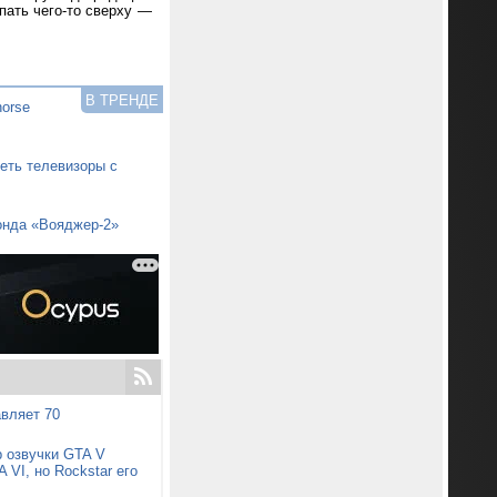
пать чего-то сверху —
В ТРЕНДЕ
horse
еть телевизоры с
онда «Вояджер-2»
авляет 70
р озвучки GTA V
 VI, но Rockstar его