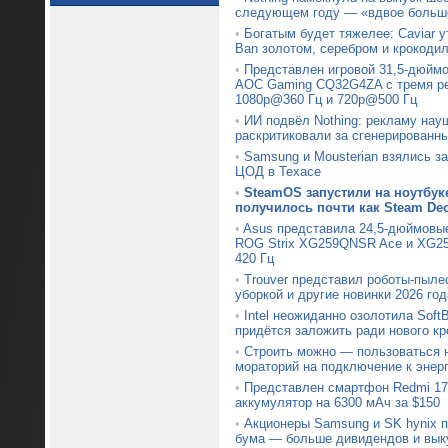
следующем году — «вдвое больше
•
Богатым будет тяжелее: Caviar 
Ban золотом, серебром и крокоди
•
Представлен игровой 31,5-дюймо
AOC Gaming CQ32G4ZA с тремя р
1080p@360 Гц и 720p@500 Гц
•
ИИ подвёл Nothing: рекламу нау
раскритиковали за сгенерированн
•
Samsung и Mousterian взялись з
ЦОД в Техасе
•
SteamOS запустили на ноутбуке
получилось почти как Steam De
•
Asus представила 24,5-дюймовы
ROG Strix XG259QNSR Ace и XG25
420 Гц
•
Trouver представил роботы-пыле
уборкой и другие новинки 2026 год
•
Intel неожиданно озолотила Soft
придётся заложить ради нового кр
•
Строить можно — пользоваться н
мораторий на подключение к энер
•
Представлен смартфон Redmi 17
аккумулятор на 6300 мАч за $150
•
Акционеры Samsung и SK hynix 
бума — больше дивидендов и вык