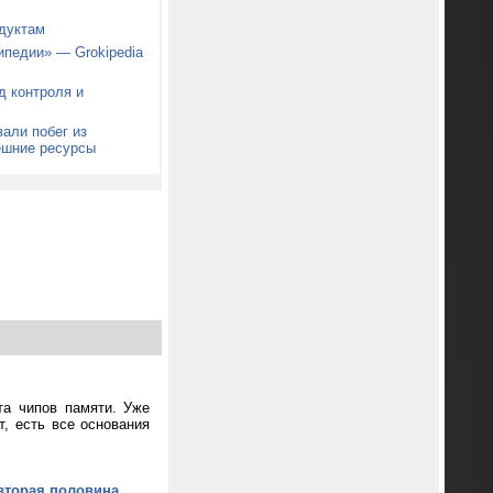
дуктам
ипедии» — Grokipedia
д контроля и
али побег из
ешние ресурсы
та чипов памяти. Уже
т, есть все основания
вторая половина