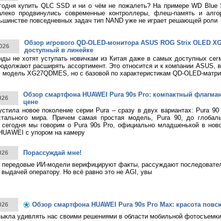
годня купить QLC SSD и ни о чём не пожалеть? На примере WD Blue
алеко продвинулись современные контроллеры, флеш-память и алго
ьшинстве повседневных задач тип NAND уже не играет решающей роли
Обзор игрового QD-OLED-монитора ASUS ROG Strix OLED 
026
доступный в линейке
нды не хотят уступать новичкам из Китая даже в самых доступных сег
родолжают расширять ассортимент. Это относится и к компании ASUS, 
 модель XG27QDMES, но с базовой по характеристикам QD-OLED-матри
Обзор смартфона HUAWEI Pura 90s Pro: компактный флагма
026
цене
тила новое поколение серии Pura – сразу в двух вариантах: Pura 90
стального мира. Причем самая простая модель, Pura 90, до глобаль
 сегодня мы говорим о Pura 90s Pro, официально младшенькой в нов
HUAWEI с упором на камеру
Порассуждай мне!
026
 передовые ИИ-модели верифицируют факты, рассуждают последовател
 выдачей оператору. Но всё равно это не AGI, увы
Обзор смартфона HUAWEI Pura 90s Pro Max: красота повс
026
ыкла удивлять нас своими решениями в области мобильной фотосъемк