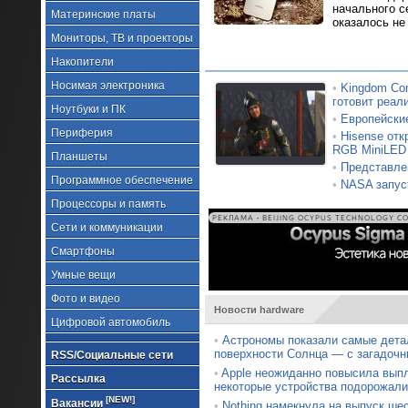
начального с
Материнские платы
оказалось не
Мониторы, ТВ и проекторы
Накопители
Носимая электроника
•
Kingdom Com
готовит реал
Ноутбуки и ПК
•
Европейские
Периферия
•
Hisense от
RGB MiniLED
Планшеты
•
Представлен
Программное обеспечение
•
NASA запус
Процессоры и память
РЕКЛАМА • BEIJING OCYPUS TECHNOLOGY CO.
Сети и коммуникации
Смартфоны
Умные вещи
Фото и видео
Новости hardware
Цифровой автомобиль
•
Астрономы показали самые дета
поверхности Солнца — с загадочн
RSS/Социальные сети
•
Apple неожиданно повысила вып
Рассылка
некоторые устройства подорожали
[NEW!]
Вакансии
•
Nothing намекнула на выпуск ше