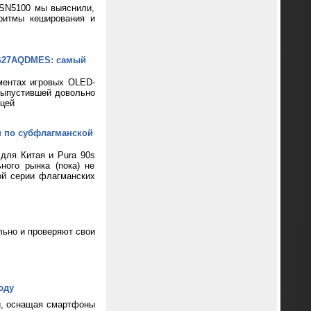
 SN5100 мы выяснили,
ритмы кеширования и
XG27AQDMES: самый
ментах игровых OLED-
выпустившей довольно
цей
н по субфлагманской
 для Китая и Pura 90s
ного рынка (пока) не
ой серии флагманских
ьно и проверяют свои
юду
и, оснащая смартфоны