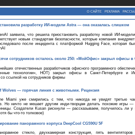
О САЙТЕ
РЕКЛАМА
РАССЫ
становила разработку ИИ-модели Astra — она оказалась слишком
nAI заявила, что решила приостановить разработку новой ИИ-модели 
ветствует новым стандартам безопасности, которые компания внедряе
оследовало после инцидента с платформой Hugging Face, которая бы
nAI
сячи сотрудников осталось около 250: «МойОфис» закрыл офисы в 
пнейших отечественных разработчиков офисного программного обеспе
чные технологии», НОТ) закрыл офисы в Санкт-Петербурге и Ин
со ссылкой на сотрудников фирмы
 of Wolves — горячая линия с животными. Рецензия
ine Miami уже смирились с тем, что никогда не увидят третью ча
ов. Но ничто не мешает другим инди-творцам делать похожие игры —
иницы. Создатели Kusan рискнули — рассказываем, получилось ли у н
хотя бы что-то толковое)
тирование панорамного корпуса DeepCool CG590U 5F
анорамное стекло, двухкамерная конструкция, пять вентиляторов