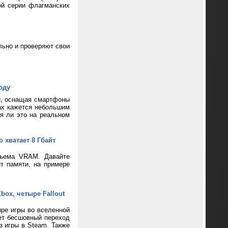
ой серии флагманских
ьно и проверяют свои
юду
и, оснащая смартфоны
ax кажется небольшим
ся ли это на реальном
 хватает 8 Гбайт
бъема VRAM. Давайте
т памяти, на примере
box, четыре Fallout
ре игры во вселенной
ает бесшовный переход
з игры в Steam. Также