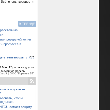
 Всё очень красиво и
В ТРЕНДЕ
 расстоянию
ки
ния резервной копии
ь прогресса в
еть телевизоры с RGB
 MiniLED, а также другие
подходящую модель
клама | ООО "Горенье БТ"
нтов в оружие —
з
ьзовать, чтобы
 отдыхать
ONTOU ломает защиту