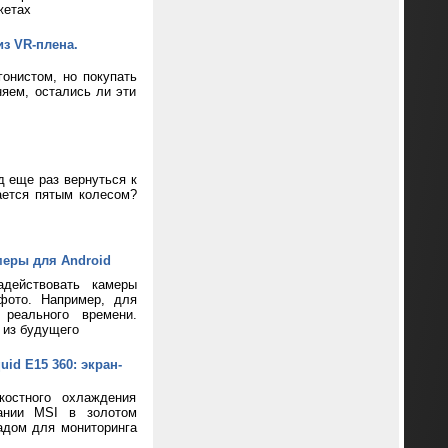
жетах
из VR-плена.
онистом, но покупать
яем, остались ли эти
д еще раз вернуться к
ается пятым колесом?
меры для Android
адействовать камеры
фото. Например, для
реального времени.
 из будущего
d E15 360: экран-
костного охлаждения
пании MSI в золотом
адом для мониторинга