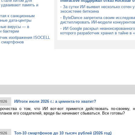
 стали хитом для
Interactive поддержал отказ Rockstar 
 удваивают память и
•
За сутки ИИ выявил несколько сотен 
экосистеме биткоина
тая к санкционным
•
ByteDance запретила своим исследов
нные дата-центры
дистиллировать ИИ-модели конкуренто
ные вирусы — в
•
ИИ Google раскрыл неанонсированного
и бактерии
которого разработчик хранил в тайне в 
тчик изображения ISOCELL
х смартфонов
ИИтоги июля 2026 г.: а цемента-то хватит?
2026
рочества о том, что ИИ вот-вот примется действовать по-своему, 
планов его создателей, вроде бы начинают сбываться. Все готовы?
Топ-10 смартфонов до 10 тысяч рублей (2026 год)
2026