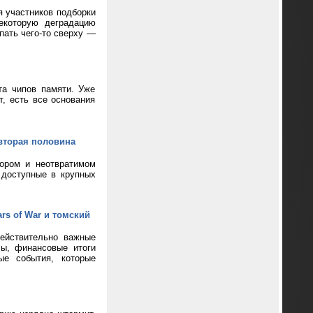
я участников подборки
екоторую деградацию
пать чего-то сверху —
та чипов памяти. Уже
т, есть все основания
вторая половина
кором и неотвратимом
 доступные в крупных
rs of War и томский
ействительно важные
сы, финансовые итоги
ые события, которые