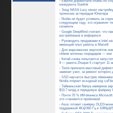
•
Европа доработала планы по со
конкурента Starlink
•
Зонд NASA Lucy начал настройк
троянских астероидов Юпитера
•
Nvidia не будет успевать за спр
следующем году, это ограничит т
сегменте
•
Google DeepMind считает, что па
востребована в инференсе
•
Руководить продажами в Intel на
имеющий опыт работы в Marvell
•
Для марсианских вертолётов нов
гибкие антенны георадаров — они
•
Китай снова попытается запустит
9 — ракета Zhuque-3 стартует 11 а
•
Tesla признала массовый дефект 
заменит узел, за ремонт которого 
•
SSD научатся быстрее обменив
Nvidia откроет исходный код cuFile
•
Тайваньская Nanya намерена зар
$10,7 млрд в передовую фабрику
•
Почти 70 % ИИ-бизнеса Microsoft
это становится проблемой
•
Asus готовит семёрку OLED-мони
поддержкой 4K@360 Гц и 1080p@5