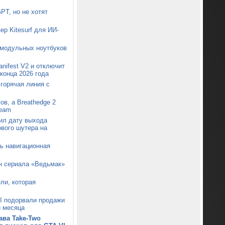
PT, но не хотят
ер Kitesurf для ИИ-
 модульных ноутбуков
nifest V2 и отключит
конца 2026 года
 горячая линия с
ов, а Breathedge 2
team
ил дату выхода
ового шутера на
сь навигационная
он сериала «Ведьмак»
ли, которая
I подорвали продажи
и месяца
ава Take-Two