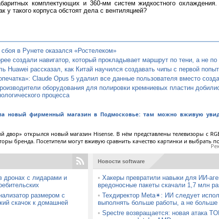
абаритных комплектующих и 360-мм систем жидкостного охлаждения.
ак у такого корпуса обстоят дела с вентиляцией?
 сбоя в Рунете оказался «Ростелеком»
ее создали навигатор, который прокладывает маршрут по тени, а не по
ь Huawei рассказал, как Китай научился создавать чипы с первой попыт
опечатка»: Claude Opus 5 удалил все данные пользователя вместо созда
роизводители оборудования для полировки кремниевых пластин добилис
нологического процесса
ыла новый фирменный магазин в Подмосковье: там можно вживую увид
й двор» открылся новый магазин Hisense. В нём представлены телевизоры с RGB
торы бренда. Посетители могут вживую сравнить качество картинки и выбрать 
Ре
Новости software
в дронах с лидарами и
•
Хакеры превратили навыки для ИИ-аге
ребительских
вредоносные пакеты скачали 1,7 млн ра
ализатор размером с
•
Техдиректор Meta✴: ИИ следует испол
кий скачок к домашней
выполнять больше работы, а не больше
•
Spectre возвращается: новая атака T