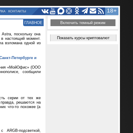
18+
ЛКА
КОНТАКТЫ
ГЛАВНОЕ
Включить темный режим
Astra, поскольку она
Показать курсы криптовалют
т в настоящий момент.
ла взломана одной из
Санкт-Петербурге и
чения «МойОфис» (ООО
нополисе, сообщили
сть серии от тех же
 правда, решаются на
их что-то похожее (а
 с ARGB-подсветкой,