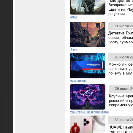
Halo долгое 
Возвращение 
Еще и на Pla
рецензии
Игры
31 июля 2
Детектив Гри
серии, облас
борту субмар
Игры
30 июля 2
Можно ли се
насколько д
почему в бол
Накопители
29 июля 2
Крупные бре
решений и п
современную
Мониторы, ТВ и проекторы
28 июля 2
HUAWEI выпус
для всего о