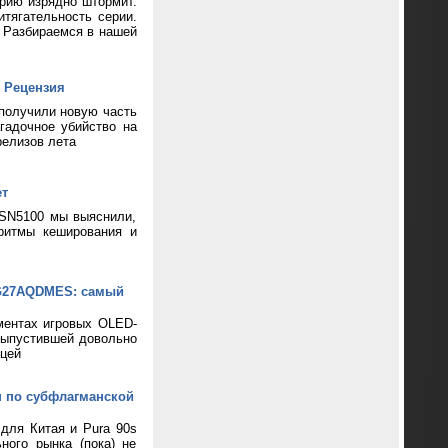
ерию изрядно штормит.
тягательность серии.
? Разбираемся в нашей
 Рецензия
 получили новую часть
гадочное убийство на
релизов лета
ет
 SN5100 мы выяснили,
ритмы кеширования и
XG27AQDMES: самый
ментах игровых OLED-
выпустившей довольно
цей
н по субфлагманской
 для Китая и Pura 90s
ного рынка (пока) не