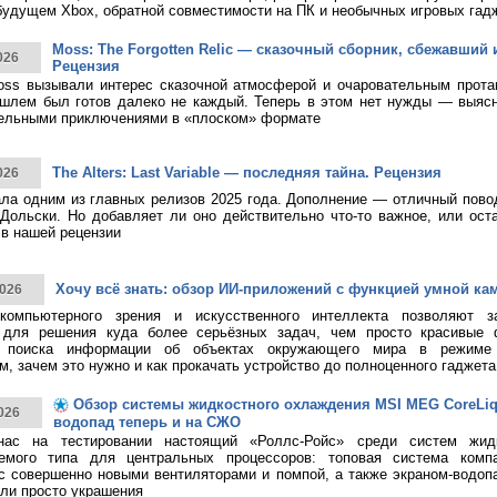
будущем Xbox, обратной совместимости на ПК и необычных игровых гад
Moss: The Forgotten Relic — сказочный сборник, сбежавший 
026
Рецензия
ss вызывали интерес сказочной атмосферой и очаровательным протаг
шлем был готов далеко не каждый. Теперь в этом нет нужды — выясн
тельными приключениями в «плоском» формате
The Alters: Last Variable — последняя тайна. Рецензия
026
тала одним из главных релизов 2025 года. Дополнение — отличный пово
Дольски. Но добавляет ли оно действительно что-то важное, или ост
в нашей рецензии
Хочу всё знать: обзор ИИ-приложений с функцией умной ка
026
 компьютерного зрения и искусственного интеллекта позволяют з
 для решения куда более серьёзных задач, чем просто красивые 
о поиска информации об объектах окружающего мира в режиме 
, зачем это нужно и как прокачать устройство до полноценного гаджета
Обзор системы жидкостного охлаждения MSI MEG CoreLiqui
026
водопад теперь и на СЖО
нас на тестировании настоящий «Роллс-Ройс» среди систем жид
емого типа для центральных процессоров: топовая система ком
 с совершенно новыми вентиляторами и помпой, а также экраном-водоп
ли просто украшения