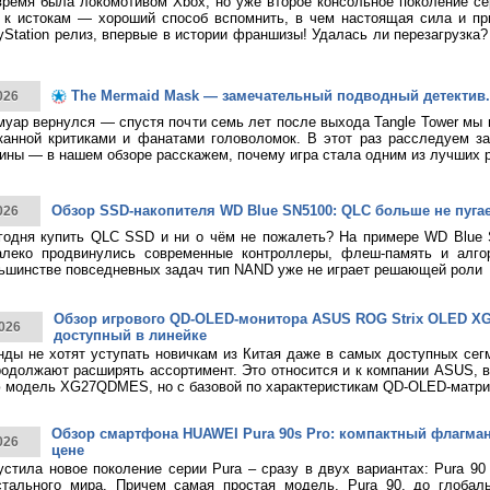
время была локомотивом Xbox, но уже второе консольное поколение с
к истокам — хороший способ вспомнить, в чем настоящая сила и при
yStation релиз, впервые в истории франшизы! Удалась ли перезагрузка
The Mermaid Mask — замечательный подводный детектив.
026
муар вернулся — спустя почти семь лет после выхода Tangle Tower мы
канной критиками и фанатами головоломок. В этот раз расследуем за
ины — в нашем обзоре расскажем, почему игра стала одним из лучших 
Обзор SSD-накопителя WD Blue SN5100: QLC больше не пуга
026
годня купить QLC SSD и ни о чём не пожалеть? На примере WD Blue
алеко продвинулись современные контроллеры, флеш-память и алго
ьшинстве повседневных задач тип NAND уже не играет решающей роли
Обзор игрового QD-OLED-монитора ASUS ROG Strix OLED 
026
доступный в линейке
нды не хотят уступать новичкам из Китая даже в самых доступных сег
родолжают расширять ассортимент. Это относится и к компании ASUS, 
 модель XG27QDMES, но с базовой по характеристикам QD-OLED-матри
Обзор смартфона HUAWEI Pura 90s Pro: компактный флагма
026
цене
тила новое поколение серии Pura – сразу в двух вариантах: Pura 90
стального мира. Причем самая простая модель, Pura 90, до глобаль