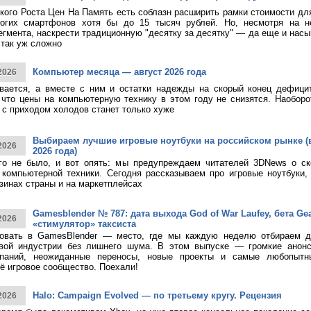
кого Роста Цен На Память есть соблазн расширить рамки стоимости дл
огих смартфонов хотя бы до 15 тысяч рублей. Но, несмотря на н
егмента, наскрести традиционную "десятку за десятку" — да еще и насы
 так уж сложно
Компьютер месяца — август 2026 года
2026
ивается, а вместе с ним и остатки надежды на скорый конец дефици
 что цены на компьютерную технику в этом году не снизятся. Наоборо
о с приходом холодов станет только хуже
Выбираем лучшие игровые ноутбуки на российском рынке (
2026
2026 года)
ого не было, и вот опять: мы предупреждаем читателей 3DNews о с
компьютерной техники. Сегодня рассказываем про игровые ноутбуки,
зинах страны и на маркетплейсах
Gamesblender № 787: дата выхода God of War Laufey, бета Gea
2026
«стимулятор» таксиста
овать в GamesBlender — место, где мы каждую неделю отбираем д
овой индустрии без лишнего шума. В этом выпуске — громкие анон
паний, неожиданные переносы, новые проекты и самые любопытн
ё игровое сообщество. Поехали!
Halo: Campaign Evolved — по третьему кругу. Рецензия
2026