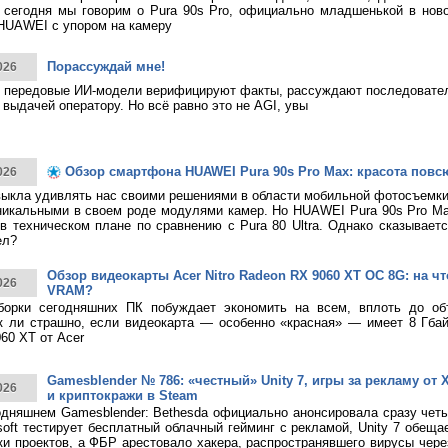
 сегодня мы говорим о Pura 90s Pro, официально младшенькой в нов
HUAWEI с упором на камеру
Порассуждай мне!
026
 передовые ИИ-модели верифицируют факты, рассуждают последовател
 выдачей оператору. Но всё равно это не AGI, увы
Обзор смартфона HUAWEI Pura 90s Pro Max: красота повс
026
ыкла удивлять нас своими решениями в области мобильной фотосъемк
никальными в своем роде модулями камер. Но HUAWEI Pura 90s Pro M
в техническом плане по сравнению с Pura 80 Ultra. Однако сказывает
ел?
Обзор видеокарты Acer Nitro Radeon RX 9060 XT OC 8G: на что
026
VRAM?
борки сегодняшних ПК побуждает экономить на всем, вплоть до о
к ли страшно, если видеокарта — особенно «красная» — имеет 8 Гбай
60 XT от Acer
Gamesblender № 786: «честный» Unity 7, игры за рекламу от X
026
и криптокражи в Steam
дняшнем Gamesblender: Bethesda официально анонсировала сразу четы
rosoft тестирует бесплатный облачный гейминг с рекламой, Unity 7 обещ
ки проектов, а ФБР арестовало хакера, распространявшего вирусы чере