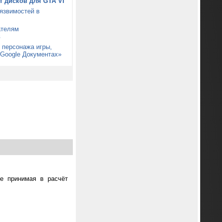
от дисков для GTA VI
уязвимостей в
ателям
в
 персонажа игры,
«Google Документах»
не принимая в расчёт