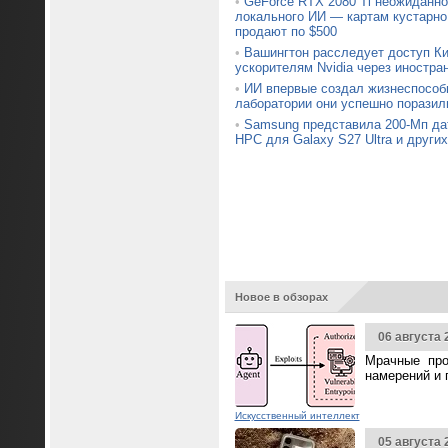
•
GeForce RTX 2080 Ti неожиданно
локального ИИ — картам кустарно
продают по $500
•
Вашингтон расследует доступ Ки
ускорителям Nvidia через иностра
•
ИИ впервые создал жизнеспособ
лаборатории они успешно поразил
•
Samsung представила 200-Мп да
HPC для Galaxy S27 Ultra и други
Новое в обзорах
06 августа 
Мрачные про
намерений и 
Искусственный интеллект
05 августа 