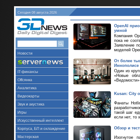
Сегодня 08 августа 2026
OpenAI прио
умной
Компания Ope
пока не соот
Заявление п
моделей Ope
Новости
От более ты
Иннополисе
Один из кру
IT-финансы
«Новые обла
Offсянка
«Ведомости» 
Аналитика
Kusan: City
Видеокарты
Фанаты Hotl
Звук и акустика
разработчик
такой шаг ед
Игры
если нет, то 
Искусственный интеллект
Обзор и тес
Корпуса, БП и охлаждение
Мастерская
Изогнутое п