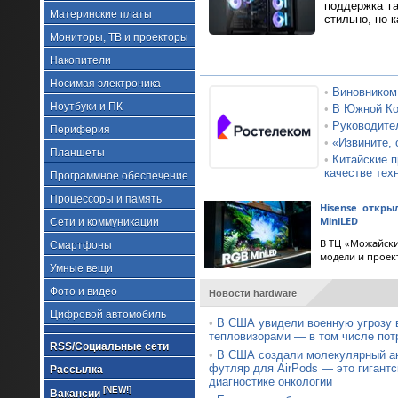
поддержка г
Материнские платы
стильно, но к
Мониторы, ТВ и проекторы
Накопители
Носимая электроника
•
Виновником
Ноутбуки и ПК
•
В Южной Кор
•
Руководител
Периферия
•
«Извините, 
Планшеты
•
Китайские п
качестве тех
Программное обеспечение
Процессоры и память
Hisense откр
MiniLED
Сети и коммуникации
В ТЦ «Можайски
Смартфоны
модели и проек
Умные вещи
Фото и видео
Новости hardware
Цифровой автомобиль
•
В США увидели военную угрозу 
тепловизорами — в том числе пот
RSS/Социальные сети
•
В США создали молекулярный ан
футляр для AirPods — это гигантс
Рассылка
диагностике онкологии
[NEW!]
Вакансии