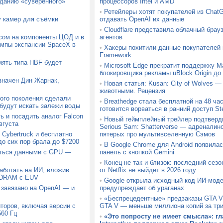
зданию «суверенного»
процессоров Intel и AMD
•
Ретейлеры хотят покупателей из ChatG
у камер для съёмки
отдавать OpenAI их данные
•
Cloudflare представила облачный брауз
осом на компоненты ЦОД и в
агентов
емпы экспансии SpaceX в
•
Хакеры похитили данные покупателей
Framework
мять типа HBF будет
•
Microsoft Edge прекратит поддержку Ma
блокировщика рекламы uBlock Origin до 
значен Дин Жарнак,
•
Новая статья: Kusan: City of Wolves —
животными. Рецензия
ого поколения сделали
•
Breathedge стала бесплатной на 48 час
 будут искать залежи воды
готовится ворваться в ранний доступ S
ь и посадить аналог Falcon
•
Новый геймплейный трейлер подтверд
вгуста
Serious Sam: Shatterverse — адреналин
Cybertruck и бесплатно
пятерых про мультивселенную Сэмов
до сих пор брала до $7200
•
В Google Chrome для Android появила
аться данными с GPU —
панель с кнопкой Gemini
•
Конец не так и близок: последний сез
аботать на ИИ, вложив
от Netflix не выйдет в 2026 году
 DRAM с EUV
•
Google открыла исходный код ИИ-моде
 завязано на OpenAI — и
предупреждает об ураганах
•
«Беспрецедентные» предзаказы GTA V
торов, включая версии с
GTA V — меньше миллиона копий за тр
60 Гц
•
«Это попросту не имеет смысла»: гл