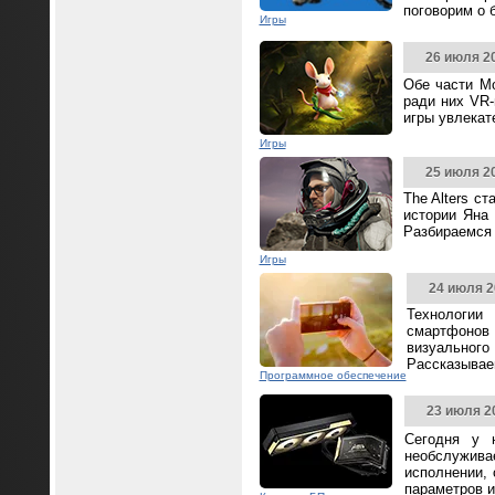
поговорим о 
Игры
26 июля 2
Обе части Mo
ради них VR-
игры увлека
Игры
25 июля 2
The Alters с
истории Яна 
Разбираемся 
Игры
24 июля 2
Технологии
смартфонов
визуальног
Рассказываем
Программное обеспечение
23 июля 2
Сегодня у 
необслужива
исполнении,
параметров и