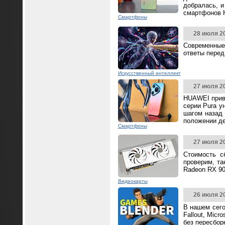
добралась, и
смартфонов 
Смартфоны
28 июля 2
Современные
ответы перед
Искусственный интеллект
27 июля 2
HUAWEI прив
серии Pura у
шагом назад 
положении д
Смартфоны
27 июля 2
Стоимость с
проверим, та
Radeon RX 90
Видеокарты
26 июля 2
В нашем сего
Fallout, Mic
без пересбор