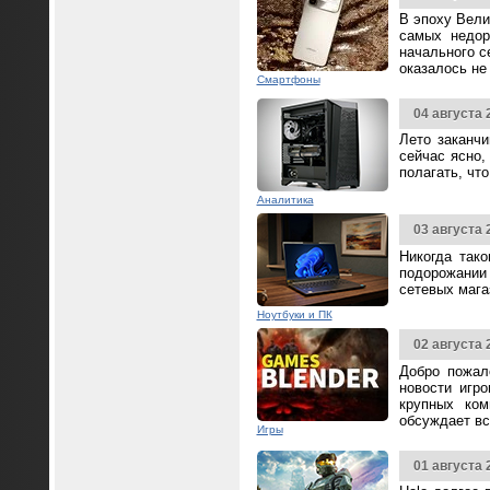
В эпоху Вели
самых недор
начального с
оказалось не
Смартфоны
04 августа 
Лето заканч
сейчас ясно,
полагать, чт
Аналитика
03 августа 
Никогда так
подорожании 
сетевых мага
Ноутбуки и ПК
02 августа 
Добро пожал
новости игр
крупных ком
обсуждает вс
Игры
01 августа 