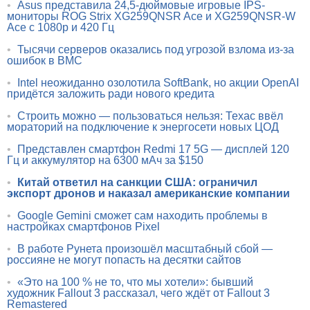
•
Asus представила 24,5-дюймовые игровые IPS-
мониторы ROG Strix XG259QNSR Ace и XG259QNSR-W
Ace с 1080p и 420 Гц
•
Тысячи серверов оказались под угрозой взлома из-за
ошибок в BMC
•
Intel неожиданно озолотила SoftBank, но акции OpenAI
придётся заложить ради нового кредита
•
Строить можно — пользоваться нельзя: Техас ввёл
мораторий на подключение к энергосети новых ЦОД
•
Представлен смартфон Redmi 17 5G — дисплей 120
Гц и аккумулятор на 6300 мАч за $150
•
Китай ответил на санкции США: ограничил
экспорт дронов и наказал американские компании
•
Google Gemini сможет сам находить проблемы в
настройках смартфонов Pixel
•
В работе Рунета произошёл масштабный сбой —
россияне не могут попасть на десятки сайтов
•
«Это на 100 % не то, что мы хотели»: бывший
художник Fallout 3 рассказал, чего ждёт от Fallout 3
Remastered