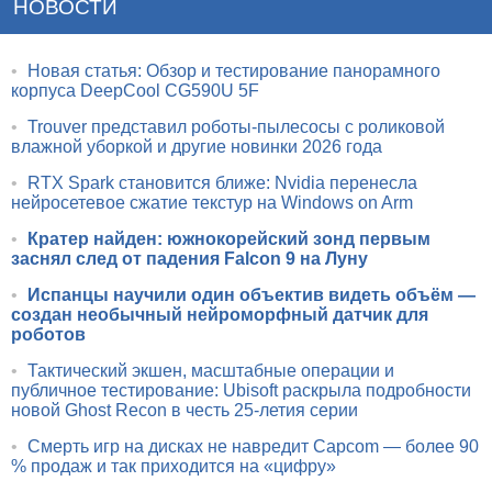
НОВОСТИ
•
Новая статья: Обзор и тестирование панорамного
корпуса DeepCool CG590U 5F
•
Trouver представил роботы-пылесосы с роликовой
влажной уборкой и другие новинки 2026 года
•
RTX Spark становится ближе: Nvidia перенесла
нейросетевое сжатие текстур на Windows on Arm
•
Кратер найден: южнокорейский зонд первым
заснял след от падения Falcon 9 на Луну
•
Испанцы научили один объектив видеть объём —
создан необычный нейроморфный датчик для
роботов
•
Тактический экшен, масштабные операции и
публичное тестирование: Ubisoft раскрыла подробности
новой Ghost Recon в честь 25-летия серии
•
Смерть игр на дисках не навредит Capcom — более 90
% продаж и так приходится на «цифру»