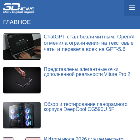
ГЛАВНОЕ
ChatGPT стал безлимитным: OpenAI
отменила ограничения на текстовые
чаты и перевела всех на GPT-5.6
Представлены элегантные очки
дополненной реальности Viture Pro 2
Обзор и тестирование панорамного
корпуса DeepCool CG590U 5F
ИИтоги июля 2026 г.: а цемента-то