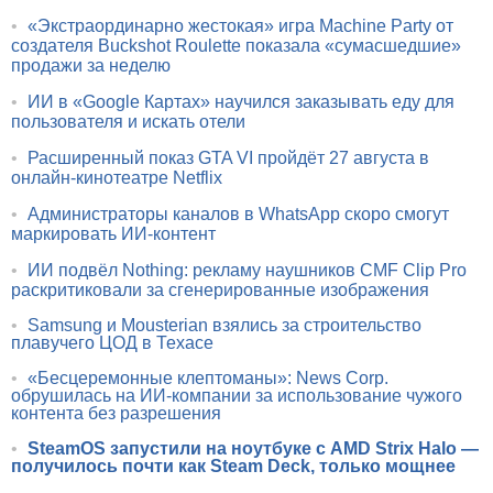
•
«Экстраординарно жестокая» игра Machine Party от
создателя Buckshot Roulette показала «сумасшедшие»
продажи за неделю
•
ИИ в «Google Картах» научился заказывать еду для
пользователя и искать отели
•
Расширенный показ GTA VI пройдёт 27 августа в
онлайн-кинотеатре Netflix
•
Администраторы каналов в WhatsApp скоро смогут
маркировать ИИ-контент
•
ИИ подвёл Nothing: рекламу наушников CMF Clip Pro
раскритиковали за сгенерированные изображения
•
Samsung и Mousterian взялись за строительство
плавучего ЦОД в Техасе
•
«Бесцеремонные клептоманы»: News Corp.
обрушилась на ИИ-компании за использование чужого
контента без разрешения
•
SteamOS запустили на ноутбуке с AMD Strix Halo —
получилось почти как Steam Deck, только мощнее