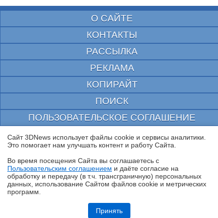
О САЙТЕ
КОНТАКТЫ
РАССЫЛКА
РЕКЛАМА
КОПИРАЙТ
ПОИСК
ПОЛЬЗОВАТЕЛЬСКОЕ СОГЛАШЕНИЕ
ЗАЩИЩЕНО CURATOR
Сайт 3DNews использует файлы cookie и сервисы аналитики.
Это помогает нам улучшать контент и работу Cайта.
© 1997—2026 Электронное периодическое издание "3ДНьюс" | Свидетельство о
регистрации СМИ Эл ФС 77-22224
Во время посещения Cайта вы соглашаетесь с
выдано Федеральной Службой по надзору за соблюдением законодательства в сфере
Пользовательским соглашением
и даёте согласие на
массовых коммуникаций и охране культурного наследия
✖
обработку и передачу (в т.ч. трансграничную) персональных
При цитировании документа ссылка на сайт с указанием автора обязательна. Полное
данных, использование Cайтом файлов cookie и метрических
заимствование документа является нарушением
российского и международного законодательства и возможно только с согласия
программ.
редакции 3DNews.
Обзор смартфона HUAWEI Pura 90s Pro Max: красота повсюду
Принять