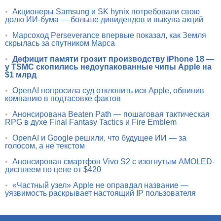
•
Акционеры Samsung и SK hynix потребовали свою
долю ИИ-бума — больше дивидендов и выкупа акций
•
Марсоход Perseverance впервые показал, как Земля
скрылась за спутником Марса
•
Дефицит памяти грозит производству iPhone 18 —
у TSMC скопились недоупакованные чипы Apple на
$1 млрд
•
OpenAI попросила суд отклонить иск Apple, обвинив
компанию в подтасовке фактов
•
Анонсирована Beaten Path — пошаговая тактическая
RPG в духе Final Fantasy Tactics и Fire Emblem
•
OpenAI и Google решили, что будущее ИИ — за
голосом, а не текстом
•
Анонсирован смартфон Vivo S2 с изогнутым AMOLED-
дисплеем по цене от $420
•
«Частный узел» Apple не оправдал название —
уязвимость раскрывает настоящий IP пользователя