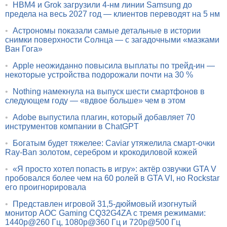
•
HBM4 и Grok загрузили 4-нм линии Samsung до
предела на весь 2027 год — клиентов переводят на 5 нм
•
Астрономы показали самые детальные в истории
снимки поверхности Солнца — с загадочными «мазками
Ван Гога»
•
Apple неожиданно повысила выплаты по трейд-ин —
некоторые устройства подорожали почти на 30 %
•
Nothing намекнула на выпуск шести смартфонов в
следующем году — «вдвое больше» чем в этом
•
Adobe выпустила плагин, который добавляет 70
инструментов компании в ChatGPT
•
Богатым будет тяжелее: Caviar утяжелила смарт-очки
Ray-Ban золотом, серебром и крокодиловой кожей
•
«Я просто хотел попасть в игру»: актёр озвучки GTA V
пробовался более чем на 60 ролей в GTA VI, но Rockstar
его проигнорировала
•
Представлен игровой 31,5-дюймовый изогнутый
монитор AOC Gaming CQ32G4ZA с тремя режимами:
1440p@260 Гц, 1080p@360 Гц и 720p@500 Гц