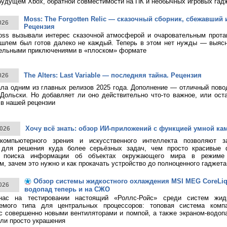
будущем Xbox, обратной совместимости на ПК и необычных игровых гад
Moss: The Forgotten Relic — сказочный сборник, сбежавший 
026
Рецензия
ss вызывали интерес сказочной атмосферой и очаровательным протаг
шлем был готов далеко не каждый. Теперь в этом нет нужды — выясн
тельными приключениями в «плоском» формате
The Alters: Last Variable — последняя тайна. Рецензия
026
тала одним из главных релизов 2025 года. Дополнение — отличный пово
Дольски. Но добавляет ли оно действительно что-то важное, или ост
в нашей рецензии
Хочу всё знать: обзор ИИ-приложений с функцией умной ка
026
 компьютерного зрения и искусственного интеллекта позволяют з
 для решения куда более серьёзных задач, чем просто красивые 
о поиска информации об объектах окружающего мира в режиме 
, зачем это нужно и как прокачать устройство до полноценного гаджета
Обзор системы жидкостного охлаждения MSI MEG CoreLiqui
026
водопад теперь и на СЖО
нас на тестировании настоящий «Роллс-Ройс» среди систем жид
емого типа для центральных процессоров: топовая система ком
 с совершенно новыми вентиляторами и помпой, а также экраном-водоп
ли просто украшения