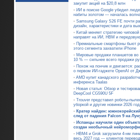
закупит акций на $20,8 млн
•
ИИ в поиске Google убедил люде
набиты золотом — началась волн
•
Samsung Galaxy S26 FE почти р
дизайн, характеристики и дата вы
•
Китай меняет стратегию чипово
направят на ИИ, HBM и передовую
•
Премиальные смартфоны бьют ре
этого сегмента захватили iPhone
•
Мировые продажи планшетов во I
10 % — сильнее всего продажи ру
•
Похож на пончик и двигается: р
о первом ИИ-гаджете OpenAI от Д
•
AMD купит канадского разработч
инференса Taalas
•
Новая статья: Обзор и тестирова
DeepCool CG590U 5F
•
Trouver представил роботы-пыле
уборкой и другие новинки 2026 год
•
Кратер найден: южнокорейски
след от падения Falcon 9 на Лун
•
Испанцы научили один объект
создан необычный нейроморфны
•
HBM4 и Grok загрузили 4-нм лин
весь 2027 год — клиентов перевод