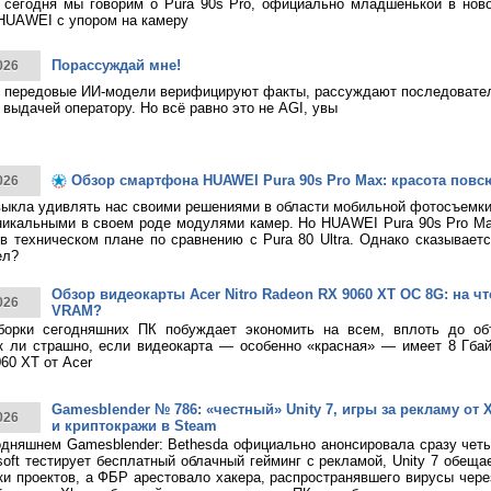
 сегодня мы говорим о Pura 90s Pro, официально младшенькой в нов
HUAWEI с упором на камеру
Порассуждай мне!
026
 передовые ИИ-модели верифицируют факты, рассуждают последовател
 выдачей оператору. Но всё равно это не AGI, увы
Обзор смартфона HUAWEI Pura 90s Pro Max: красота повс
026
ыкла удивлять нас своими решениями в области мобильной фотосъемк
никальными в своем роде модулями камер. Но HUAWEI Pura 90s Pro M
в техническом плане по сравнению с Pura 80 Ultra. Однако сказывает
ел?
Обзор видеокарты Acer Nitro Radeon RX 9060 XT OC 8G: на что
026
VRAM?
борки сегодняшних ПК побуждает экономить на всем, вплоть до о
к ли страшно, если видеокарта — особенно «красная» — имеет 8 Гбай
60 XT от Acer
Gamesblender № 786: «честный» Unity 7, игры за рекламу от X
026
и криптокражи в Steam
дняшнем Gamesblender: Bethesda официально анонсировала сразу четы
rosoft тестирует бесплатный облачный гейминг с рекламой, Unity 7 обещ
ки проектов, а ФБР арестовало хакера, распространявшего вирусы чере