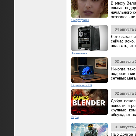
В эпоху Вели
самых недор
начального с
оказалось не
Смартфоны
04 августа 
Лето заканч
сейчас ясно,
полагать, чт
Аналитика
03 августа 
Никогда так
подорожании 
сетевых мага
Ноутбуки и ПК
02 августа 
Добро пожал
новости игр
крупных ком
обсуждает вс
Игры
01 августа 
Halo долгое 