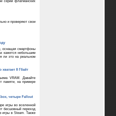
ой серии флагманских
ьно и проверяют свои
юду
и, оснащая смартфоны
ax кажется небольшим
ся ли это на реальном
 хватает 8 Гбайт
бъема VRAM. Давайте
т памяти, на примере
box, четыре Fallout
ре игры во вселенной
ает бесшовный переход
з игры в Steam. Также