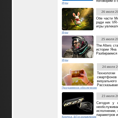
поговорим о 
Игры
26 июля 2
Обе части Mo
ради них VR-
игры увлека
Игры
25 июля 2
The Alters с
истории Яна 
Разбираемся 
Игры
24 июля 2
Технологии
смартфонов
визуальног
Рассказываем
Программное обеспечение
23 июля 2
Сегодня у 
необслужива
исполнении,
параметров и
Корпуса, БП и охлаждение