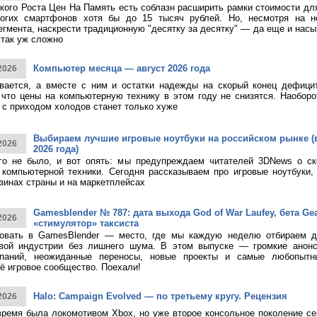
кого Роста Цен На Память есть соблазн расширить рамки стоимости дл
огих смартфонов хотя бы до 15 тысяч рублей. Но, несмотря на н
егмента, наскрести традиционную "десятку за десятку" — да еще и насы
 так уж сложно
Компьютер месяца — август 2026 года
2026
ивается, а вместе с ним и остатки надежды на скорый конец дефици
 что цены на компьютерную технику в этом году не снизятся. Наоборо
о с приходом холодов станет только хуже
Выбираем лучшие игровые ноутбуки на российском рынке (
2026
2026 года)
ого не было, и вот опять: мы предупреждаем читателей 3DNews о с
компьютерной техники. Сегодня рассказываем про игровые ноутбуки,
зинах страны и на маркетплейсах
Gamesblender № 787: дата выхода God of War Laufey, бета Gea
2026
«стимулятор» таксиста
овать в GamesBlender — место, где мы каждую неделю отбираем д
овой индустрии без лишнего шума. В этом выпуске — громкие анон
паний, неожиданные переносы, новые проекты и самые любопытн
ё игровое сообщество. Поехали!
Halo: Campaign Evolved — по третьему кругу. Рецензия
2026
время была локомотивом Xbox, но уже второе консольное поколение с