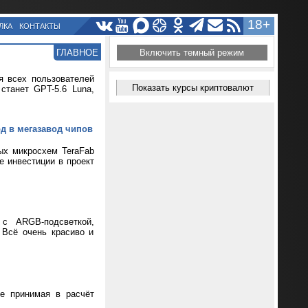
18+
ЛКА
КОНТАКТЫ
ГЛАВНОЕ
Включить темный режим
я всех пользователей
Показать курсы криптовалют
танет GPT-5.6 Luna,
рд в мегазавод чипов
ых микросхем TeraFab
е инвестиции в проект
 с ARGB-подсветкой,
 Всё очень красиво и
не принимая в расчёт