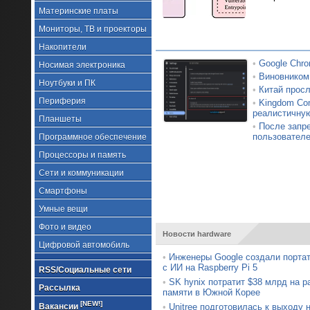
Материнские платы
Мониторы, ТВ и проекторы
Накопители
•
Google Chro
Носимая электроника
•
Виновником
Ноутбуки и ПК
•
Китай просл
Периферия
•
Kingdom Com
реалистичну
Планшеты
•
После запр
пользовател
Программное обеспечение
Процессоры и память
Сети и коммуникации
Смартфоны
Умные вещи
Фото и видео
Новости hardware
Цифровой автомобиль
•
Инженеры Google создали порта
с ИИ на Raspberry Pi 5
RSS/Социальные сети
•
SK hynix потратит $38 млрд на 
Рассылка
памяти в Южной Корее
[NEW!]
Вакансии
•
Unitree подготовилась к выходу