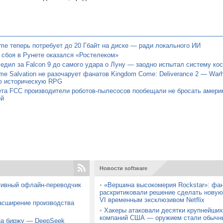
me теперь потребует до 20 Гбайт на диске — ради локального ИИ
 сбоя в Рунете оказался «Ростелеком»
едил за Falcon 9 до самого удара о Луну — заодно испытал систему ко
e Salvation не разочарует фанатов Kingdom Come: Deliverance 2 — Warh
ю историческую RPG
ета FCC производители роботов-пылесосов пообещали не бросать амери
ей
Новости software
тивный офлайн-переводчик
•
«Вершина высокомерия Rockstar»: фа
раскритиковали решение сделать нову
VI временным эксклюзивом Netflix
расширение производства
•
Хакеры атаковали десятки крупнейши
компаний США — оружием стали обычн
 на биржу — DeepSeek