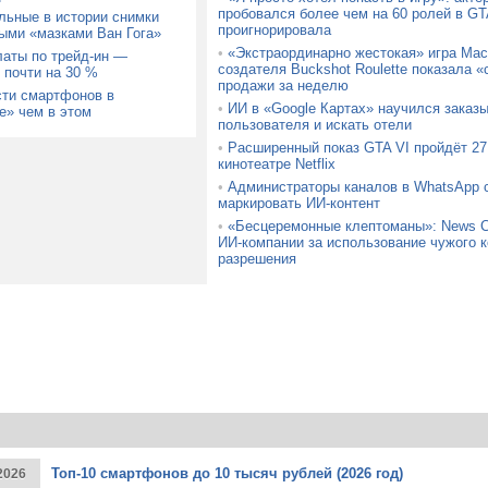
пробовался более чем на 60 ролей в GTA
льные в истории снимки
проигнорировала
ыми «мазками Ван Гога»
•
«Экстраординарно жестокая» игра Mach
латы по трейд-ин —
создателя Buckshot Roulette показала
 почти на 30 %
продажи за неделю
сти смартфонов в
•
ИИ в «Google Картах» научился заказ
» чем в этом
пользователя и искать отели
•
Расширенный показ GTA VI пройдёт 27 
кинотеатре Netflix
•
Администраторы каналов в WhatsApp с
маркировать ИИ-контент
•
«Бесцеремонные клептоманы»: News C
ИИ-компании за использование чужого к
разрешения
Топ-10 смартфонов до 10 тысяч рублей (2026 год)
2026