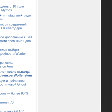
одель с 10 трлн
c Mythos
✴ и Instagram✴ ради
лн
ot от создателей
а ПК благодаря
ое дополнение к Ball
арами превысили два
тели» выйдет
робности Warrior
еренесла
s on Arm
 лет после выхода
отчиков Wolfenstein
ции и публичное
ости новой Ghost
pcom — более 90 %
авляет 70
р озвучки GTA V