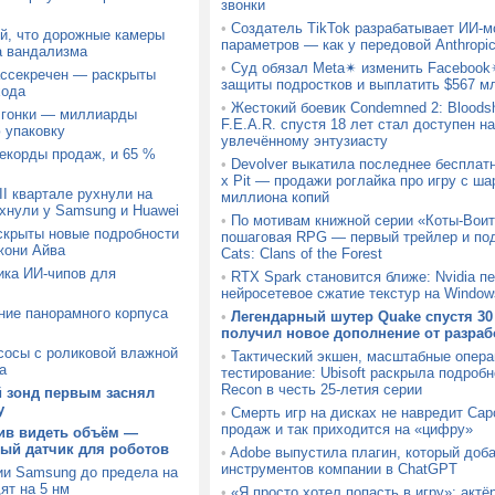
звонки
•
Создатель TikTok разрабатывает ИИ-м
й, что дорожные камеры
параметров — как у передовой Anthropi
а вандализма
•
Суд обязал Meta✴ изменить Facebook
ассекречен — раскрыты
защиты подростков и выплатить $567 м
хода
•
Жестокий боевик Condemned 2: Bloodsh
й гонки — миллиарды
F.E.A.R. спустя 18 лет стал доступен н
 упаковку
увлечённому энтузиасту
корды продаж, и 65 %
•
Devolver выкатила последнее бесплатн
x Pit — продажи роглайка про игру с ш
I квартале рухнули на
миллиона копий
хнули у Samsung и Huawei
•
По мотивам книжной серии «Коты-Вои
аскрыты новые подробности
пошаговая RPG — первый трейлер и под
жони Айва
Cats: Clans of the Forest
ика ИИ-чипов для
•
RTX Spark становится ближе: Nvidia п
нейросетевое сжатие текстур на Window
ние панорамного корпуса
•
Легендарный шутер Quake спустя 30
получил новое дополнение от разраб
сосы с роликовой влажной
•
Тактический экшен, масштабные опера
а
тестирование: Ubisoft раскрыла подробн
Recon в честь 25-летия серии
й зонд первым заснял
у
•
Смерть игр на дисках не навредит Ca
продаж и так приходится на «цифру»
ив видеть объём —
й датчик для роботов
•
Adobe выпустила плагин, который доб
инструментов компании в ChatGPT
ии Samsung до предела на
ят на 5 нм
•
«Я просто хотел попасть в игру»: актё