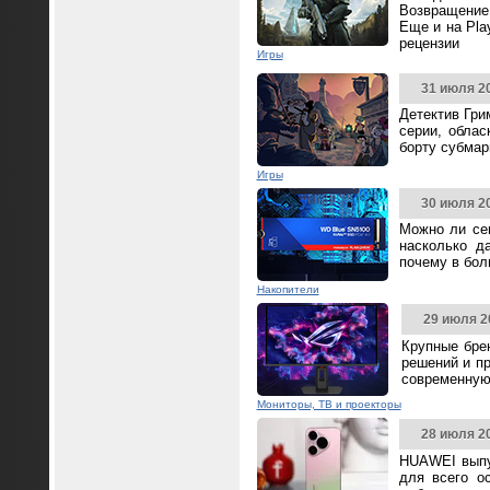
Возвращение 
Еще и на Pla
рецензии
Игры
31 июля 2
Детектив Гри
серии, облас
борту субмар
Игры
30 июля 2
Можно ли се
насколько д
почему в бол
Накопители
29 июля 2
Крупные бре
решений и п
современную
Мониторы, ТВ и проекторы
28 июля 2
HUAWEI выпус
для всего о