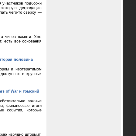
я участников подборки
екоторую деградацию
пать чего-то сверху —
та чипов памяти. Уже
т, есть все основания
вторая половина
кором и неотвратимом
 доступные в крупных
rs of War и томский
ействительно важные
сы, финансовые итоги
ые события, которые
ерию изрядно штормит.