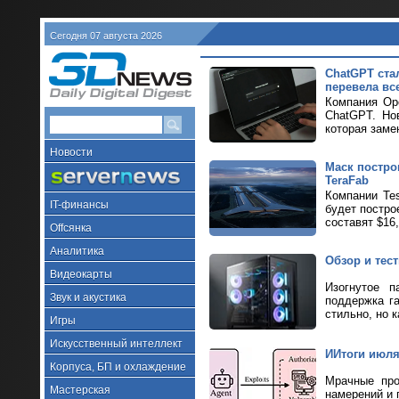
Сегодня 07 августа 2026
ChatGPT ста
перевела все
Компания Ope
ChatGPT. Но
которая заме
Новости
Маск построи
TeraFab
Компании Tes
IT-финансы
будет постро
составят $16
Offсянка
Аналитика
Обзор и тес
Видеокарты
Изогнутое п
Звук и акустика
поддержка г
стильно, но к
Игры
Искусственный интеллект
ИИтоги июля 
Корпуса, БП и охлаждение
Мрачные про
Мастерская
намерений и 