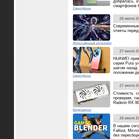
добралась, и
смартфонов 
Смартфоны
28 июля 2
Современные
ответы перед
Искусственный интеллект
27 июля 2
HUAWEI прив
серии Pura у
шагом назад 
положении д
Смартфоны
27 июля 2
Стоимость с
проверим, та
Radeon RX 90
Видеокарты
26 июля 2
В нашем сего
Fallout, Mic
без пересбор