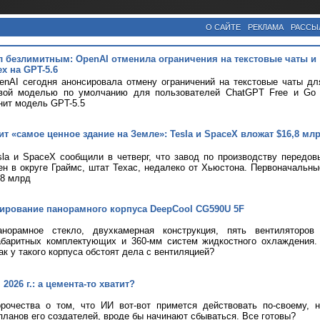
О САЙТЕ
РЕКЛАМА
РАССЫ
л безлимитным: OpenAI отменила ограничения на текстовые чаты и
х на GPT-5.6
nAI сегодня анонсировала отмену ограничений на текстовые чаты дл
вой моделью по умолчанию для пользователей ChatGPT Free и Go с
нит модель GPT-5.5
т «самое ценное здание на Земле»: Tesla и SpaceX вложат $16,8 мл
la и SpaceX сообщили в четверг, что завод по производству передов
ен в округе Граймс, штат Техас, недалеко от Хьюстона. Первоначальны
,8 млрд
тирование панорамного корпуса DeepCool CG590U 5F
анорамное стекло, двухкамерная конструкция, пять вентиляторов
абаритных комплектующих и 360-мм систем жидкостного охлаждения.
ак у такого корпуса обстоят дела с вентиляцией?
2026 г.: а цемента-то хватит?
рочества о том, что ИИ вот-вот примется действовать по-своему, 
планов его создателей, вроде бы начинают сбываться. Все готовы?