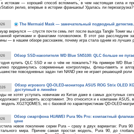
к истокам — хороший способ вспомнить, в чем настоящая сила и при
yStation релиз, впервые в истории франшизы! Удалась ли перезагрузка
The Mermaid Mask — замечательный подводный детектив.
026
муар вернулся — спустя почти семь лет после выхода Tangle Tower мы
канной критиками и фанатами головоломок. В этот раз расследуем за
ины — в нашем обзоре расскажем, почему игра стала одним из лучших 
Обзор SSD-накопителя WD Blue SN5100: QLC больше не пуга
026
годня купить QLC SSD и ни о чём не пожалеть? На примере WD Blue
алеко продвинулись современные контроллеры, флеш-память и алго
ьшинстве повседневных задач тип NAND уже не играет решающей роли
Обзор игрового QD-OLED-монитора ASUS ROG Strix OLED 
026
доступный в линейке
нды не хотят уступать новичкам из Китая даже в самых доступных сег
родолжают расширять ассортимент. Это относится и к компании ASUS, 
 модель XG27QDMES, но с базовой по характеристикам QD-OLED-матри
Обзор смартфона HUAWEI Pura 90s Pro: компактный флагма
026
цене
тила новое поколение серии Pura – сразу в двух вариантах: Pura 90
стального мира. Причем самая простая модель, Pura 90, до глобаль