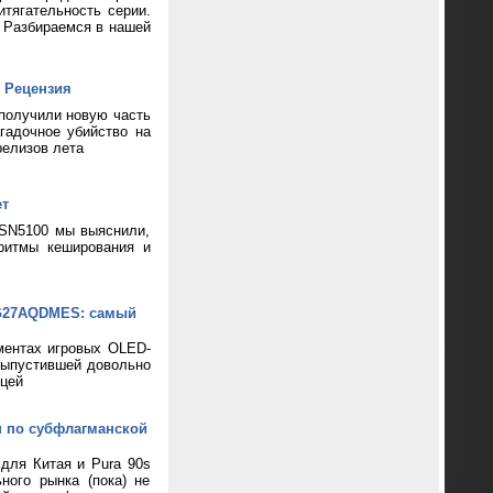
тягательность серии.
? Разбираемся в нашей
 Рецензия
 получили новую часть
гадочное убийство на
релизов лета
ет
 SN5100 мы выяснили,
ритмы кеширования и
XG27AQDMES: самый
ментах игровых OLED-
выпустившей довольно
цей
н по субфлагманской
 для Китая и Pura 90s
ного рынка (пока) не