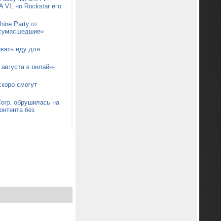
 VI, но Rockstar его
ine Party от
 «сумасшедшие»
ывать еду для
августа в онлайн-
коро смогут
orp. обрушилась на
онтента без