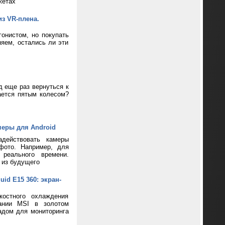
жетах
из VR-плена.
онистом, но покупать
яем, остались ли эти
д еще раз вернуться к
ается пятым колесом?
меры для Android
адействовать камеры
фото. Например, для
реального времени.
 из будущего
d E15 360: экран-
костного охлаждения
пании MSI в золотом
адом для мониторинга