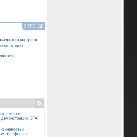
В ТРЕНДЕ
смического контроля
orse готовит
канских
наты жёстко
ю демонстрацию GTA
х финансовых
ые телефонные