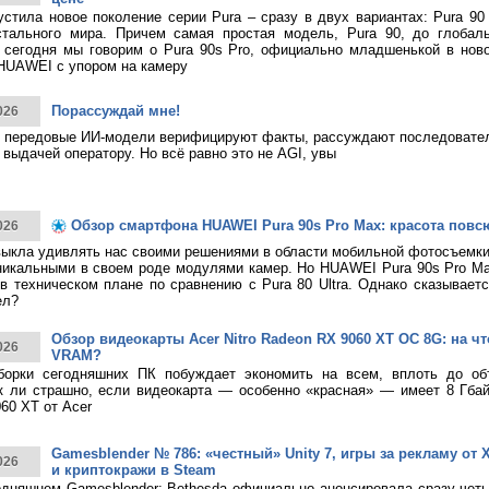
тила новое поколение серии Pura – сразу в двух вариантах: Pura 90
стального мира. Причем самая простая модель, Pura 90, до глобаль
 сегодня мы говорим о Pura 90s Pro, официально младшенькой в нов
HUAWEI с упором на камеру
Порассуждай мне!
026
 передовые ИИ-модели верифицируют факты, рассуждают последовател
 выдачей оператору. Но всё равно это не AGI, увы
Обзор смартфона HUAWEI Pura 90s Pro Max: красота повс
026
ыкла удивлять нас своими решениями в области мобильной фотосъемк
никальными в своем роде модулями камер. Но HUAWEI Pura 90s Pro M
в техническом плане по сравнению с Pura 80 Ultra. Однако сказывает
ел?
Обзор видеокарты Acer Nitro Radeon RX 9060 XT OC 8G: на что
026
VRAM?
борки сегодняшних ПК побуждает экономить на всем, вплоть до о
к ли страшно, если видеокарта — особенно «красная» — имеет 8 Гбай
60 XT от Acer
Gamesblender № 786: «честный» Unity 7, игры за рекламу от X
026
и криптокражи в Steam
дняшнем Gamesblender: Bethesda официально анонсировала сразу четы