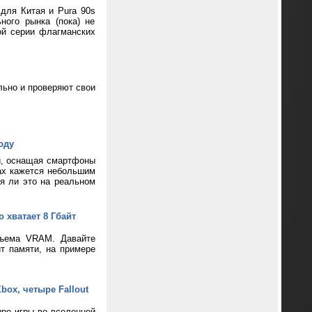
 для Китая и Pura 90s
ного рынка (пока) не
ой серии флагманских
ьно и проверяют свои
юду
и, оснащая смартфоны
ax кажется небольшим
ся ли это на реальном
 хватает 8 Гбайт
бъема VRAM. Давайте
т памяти, на примере
box, четыре Fallout
ре игры во вселенной