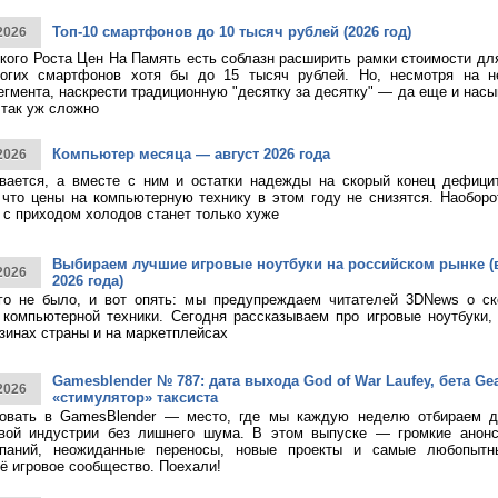
Топ-10 смартфонов до 10 тысяч рублей (2026 год)
2026
кого Роста Цен На Память есть соблазн расширить рамки стоимости дл
огих смартфонов хотя бы до 15 тысяч рублей. Но, несмотря на н
егмента, наскрести традиционную "десятку за десятку" — да еще и насы
 так уж сложно
Компьютер месяца — август 2026 года
2026
ивается, а вместе с ним и остатки надежды на скорый конец дефици
 что цены на компьютерную технику в этом году не снизятся. Наоборо
о с приходом холодов станет только хуже
Выбираем лучшие игровые ноутбуки на российском рынке (
2026
2026 года)
ого не было, и вот опять: мы предупреждаем читателей 3DNews о с
компьютерной техники. Сегодня рассказываем про игровые ноутбуки,
зинах страны и на маркетплейсах
Gamesblender № 787: дата выхода God of War Laufey, бета Gea
2026
«стимулятор» таксиста
овать в GamesBlender — место, где мы каждую неделю отбираем д
овой индустрии без лишнего шума. В этом выпуске — громкие анон
паний, неожиданные переносы, новые проекты и самые любопытн
ё игровое сообщество. Поехали!