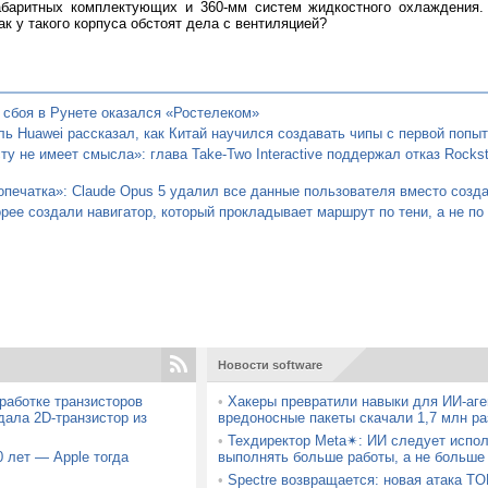
абаритных комплектующих и 360-мм систем жидкостного охлаждения.
ак у такого корпуса обстоят дела с вентиляцией?
 сбоя в Рунете оказался «Ростелеком»
ь Huawei рассказал, как Китай научился создавать чипы с первой попыт
ту не имеет смысла»: глава Take-Two Interactive поддержал отказ Rocks
опечатка»: Claude Opus 5 удалил все данные пользователя вместо созда
ее создали навигатор, который прокладывает маршрут по тени, а не по
Новости software
работке транзисторов
•
Хакеры превратили навыки для ИИ-аге
ала 2D-транзистор из
вредоносные пакеты скачали 1,7 млн ра
•
Техдиректор Meta✴: ИИ следует испол
 лет — Apple тогда
выполнять больше работы, а не больше
•
Spectre возвращается: новая атака T