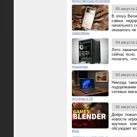
Искусственный интеллект
05 августа 
В эпоху Вели
самых недор
начального с
оказалось не
Смартфоны
04 августа 
Лето заканч
сейчас ясно,
полагать, чт
Аналитика
03 августа 
Никогда так
подорожании 
сетевых мага
Ноутбуки и ПК
02 августа 
Добро пожал
новости игр
крупных ком
обсуждает вс
Игры