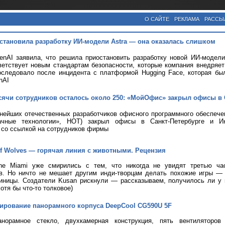
О САЙТЕ
РЕКЛАМА
РАССЫ
становила разработку ИИ-модели Astra — она оказалась слишком
nAI заявила, что решила приостановить разработку новой ИИ-модели 
ветствует новым стандартам безопасности, которые компания внедряе
оследовало после инцидента с платформой Hugging Face, которая бы
nAI
сячи сотрудников осталось около 250: «МойОфис» закрыл офисы в 
пнейших отечественных разработчиков офисного программного обеспе
чные технологии», НОТ) закрыл офисы в Санкт-Петербурге и Ин
со ссылкой на сотрудников фирмы
 of Wolves — горячая линия с животными. Рецензия
ine Miami уже смирились с тем, что никогда не увидят третью ча
ов. Но ничто не мешает другим инди-творцам делать похожие игры —
иницы. Создатели Kusan рискнули — рассказываем, получилось ли у н
хотя бы что-то толковое)
тирование панорамного корпуса DeepCool CG590U 5F
анорамное стекло, двухкамерная конструкция, пять вентиляторов