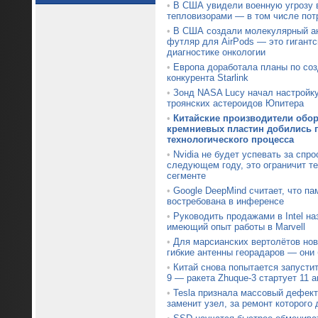
•
В США увидели военную угрозу 
тепловизорами — в том числе пот
•
В США создали молекулярный ан
футляр для AirPods — это гигантс
диагностике онкологии
•
Европа доработала планы по со
конкурента Starlink
•
Зонд NASA Lucy начал настройк
троянских астероидов Юпитера
•
Китайские производители обо
кремниевых пластин добились п
технологического процесса
•
Nvidia не будет успевать за спр
следующем году, это ограничит т
сегменте
•
Google DeepMind считает, что па
востребована в инференсе
•
Руководить продажами в Intel на
имеющий опыт работы в Marvell
•
Для марсианских вертолётов нов
гибкие антенны георадаров — они
•
Китай снова попытается запустит
9 — ракета Zhuque-3 стартует 11 а
•
Tesla признала массовый дефект 
заменит узел, за ремонт которого 