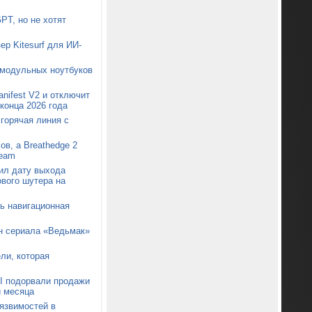
PT, но не хотят
ер Kitesurf для ИИ-
 модульных ноутбуков
nifest V2 и отключит
конца 2026 года
 горячая линия с
ов, а Breathedge 2
team
ил дату выхода
ового шутера на
сь навигационная
он сериала «Ведьмак»
ли, которая
I подорвали продажи
и месяца
уязвимостей в