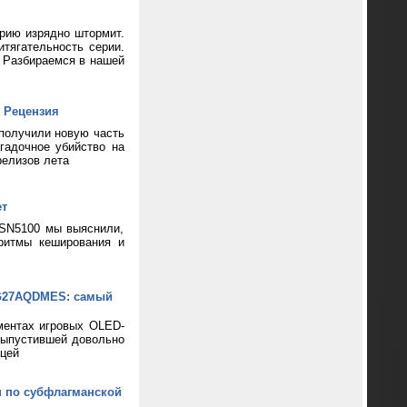
ерию изрядно штормит.
тягательность серии.
? Разбираемся в нашей
 Рецензия
 получили новую часть
гадочное убийство на
релизов лета
ет
 SN5100 мы выяснили,
ритмы кеширования и
XG27AQDMES: самый
ментах игровых OLED-
выпустившей довольно
цей
н по субфлагманской