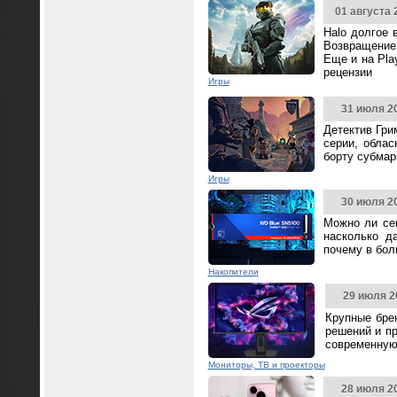
01 августа 
Halo долгое 
Возвращение 
Еще и на Pla
рецензии
Игры
31 июля 2
Детектив Гри
серии, облас
борту субмар
Игры
30 июля 2
Можно ли се
насколько д
почему в бол
Накопители
29 июля 2
Крупные бре
решений и п
современную
Мониторы, ТВ и проекторы
28 июля 2