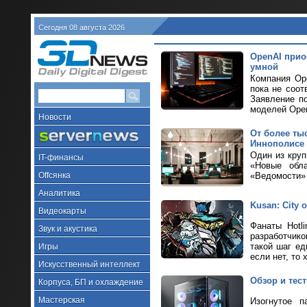
Сегодня 08 августа 2026
OpenAI прио
умной
Компания Ope
пока не соот
Заявление п
моделей Ope
Новости
От более ты
Иннополисе
Один из кру
IT-финансы
«Новые обла
Offсянка
«Ведомости» 
Аналитика
Kusan: City
Видеокарты
Фанаты Hotl
Звук и акустика
разработчик
такой шаг ед
Игры
если нет, то 
Искусственный интеллект
Обзор и тес
Корпуса, БП и охлаждение
Мастерская
Изогнутое п