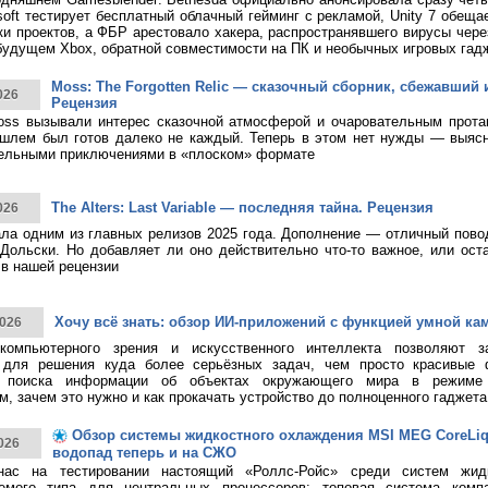
rosoft тестирует бесплатный облачный гейминг с рекламой, Unity 7 обещ
ки проектов, а ФБР арестовало хакера, распространявшего вирусы чере
будущем Xbox, обратной совместимости на ПК и необычных игровых гад
Moss: The Forgotten Relic — сказочный сборник, сбежавший 
026
Рецензия
ss вызывали интерес сказочной атмосферой и очаровательным протаг
шлем был готов далеко не каждый. Теперь в этом нет нужды — выясн
тельными приключениями в «плоском» формате
The Alters: Last Variable — последняя тайна. Рецензия
026
тала одним из главных релизов 2025 года. Дополнение — отличный пово
Дольски. Но добавляет ли оно действительно что-то важное, или ост
в нашей рецензии
Хочу всё знать: обзор ИИ-приложений с функцией умной ка
026
 компьютерного зрения и искусственного интеллекта позволяют з
 для решения куда более серьёзных задач, чем просто красивые 
о поиска информации об объектах окружающего мира в режиме 
, зачем это нужно и как прокачать устройство до полноценного гаджета
Обзор системы жидкостного охлаждения MSI MEG CoreLiqui
026
водопад теперь и на СЖО
нас на тестировании настоящий «Роллс-Ройс» среди систем жид
емого типа для центральных процессоров: топовая система ком