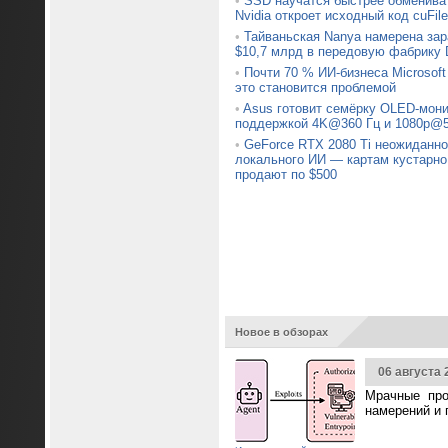
•
SSD научатся быстрее обменив
Nvidia откроет исходный код cuFile
•
Тайваньская Nanya намерена зар
$10,7 млрд в передовую фабрику
•
Почти 70 % ИИ-бизнеса Microsoft
это становится проблемой
•
Asus готовит семёрку OLED-мони
поддержкой 4K@360 Гц и 1080p@5
•
GeForce RTX 2080 Ti неожиданно
локального ИИ — картам кустарно
продают по $500
Новое в обзорах
06 августа 
Мрачные про
намерений и 