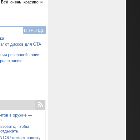
 Всё очень красиво и
В ТРЕНДЕ
ки
tar от дисков для GTA
ния резервной копии
 расстоянию
нтов в оружие —
з
ьзовать, чтобы
 отдыхать
ONTOU ломает защиту