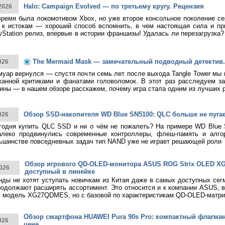
Halo: Campaign Evolved — по третьему кругу. Рецензия
2026
время была локомотивом Xbox, но уже второе консольное поколение с
к истокам — хороший способ вспомнить, в чем настоящая сила и при
yStation релиз, впервые в истории франшизы! Удалась ли перезагрузка
The Mermaid Mask — замечательный подводный детектив.
026
муар вернулся — спустя почти семь лет после выхода Tangle Tower мы
канной критиками и фанатами головоломок. В этот раз расследуем за
ины — в нашем обзоре расскажем, почему игра стала одним из лучших 
Обзор SSD-накопителя WD Blue SN5100: QLC больше не пуга
026
годня купить QLC SSD и ни о чём не пожалеть? На примере WD Blue
алеко продвинулись современные контроллеры, флеш-память и алго
ьшинстве повседневных задач тип NAND уже не играет решающей роли
Обзор игрового QD-OLED-монитора ASUS ROG Strix OLED 
026
доступный в линейке
нды не хотят уступать новичкам из Китая даже в самых доступных сег
родолжают расширять ассортимент. Это относится и к компании ASUS, 
 модель XG27QDMES, но с базовой по характеристикам QD-OLED-матри
Обзор смартфона HUAWEI Pura 90s Pro: компактный флагма
026
цене