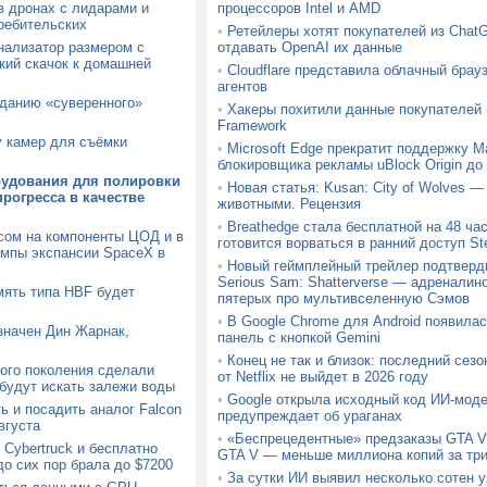
в дронах с лидарами и
процессоров Intel и AMD
ребительских
•
Ретейлеры хотят покупателей из ChatG
ализатор размером с
отдавать OpenAI их данные
кий скачок к домашней
•
Cloudflare представила облачный брауз
агентов
зданию «суверенного»
•
Хакеры похитили данные покупателей
Framework
у камер для съёмки
•
Microsoft Edge прекратит поддержку Ma
блокировщика рекламы uBlock Origin до 
рудования для полировки
•
Новая статья: Kusan: City of Wolves —
рогресса в качестве
животными. Рецензия
•
Breathedge стала бесплатной на 48 час
осом на компоненты ЦОД и в
готовится ворваться в ранний доступ S
емпы экспансии SpaceX в
•
Новый геймплейный трейлер подтверд
Serious Sam: Shatterverse — адреналин
мять типа HBF будет
пятерых про мультивселенную Сэмов
•
В Google Chrome для Android появила
значен Дин Жарнак,
панель с кнопкой Gemini
•
Конец не так и близок: последний сез
ого поколения сделали
от Netflix не выйдет в 2026 году
 будут искать залежи воды
•
Google открыла исходный код ИИ-моде
ь и посадить аналог Falcon
предупреждает об ураганах
вгуста
•
«Беспрецедентные» предзаказы GTA V
Cybertruck и бесплатно
GTA V — меньше миллиона копий за тр
до сих пор брала до $7200
•
За сутки ИИ выявил несколько сотен 