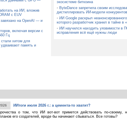
аться данными с GPU —
экосистеме биткоина
•
ByteDance запретила своим исследов
аботать на ИИ, вложив
дистиллировать ИИ-модели конкуренто
 DRAM с EUV
•
ИИ Google раскрыл неанонсированного
 завязано на OpenAI — и
которого разработчик хранил в тайне в 
•
ИИ научился находить уязвимости в П
торов, включая версии с
исправления всё ещё нужны люди
60 Гц
 стали хитом для
 удваивают память и
ИИтоги июля 2026 г.: а цемента-то хватит?
2026
рочества о том, что ИИ вот-вот примется действовать по-своему, 
планов его создателей, вроде бы начинают сбываться. Все готовы?