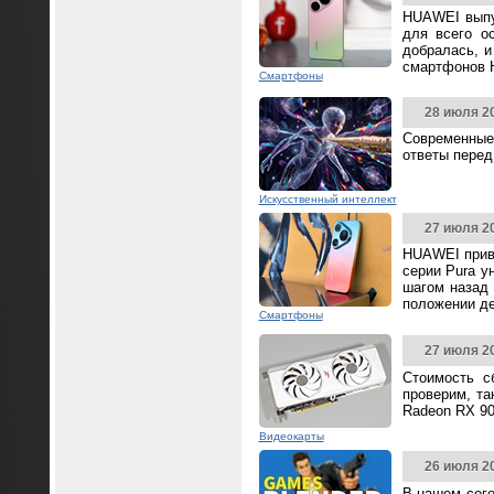
HUAWEI выпус
для всего о
добралась, и
смартфонов 
Смартфоны
28 июля 2
Современные
ответы перед
Искусственный интеллект
27 июля 2
HUAWEI прив
серии Pura у
шагом назад 
положении д
Смартфоны
27 июля 2
Стоимость с
проверим, та
Radeon RX 90
Видеокарты
26 июля 2
В нашем сего