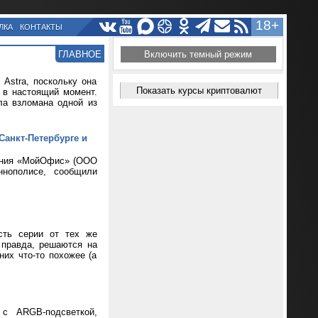
18+
ЛКА
КОНТАКТЫ
ГЛАВНОЕ
Включить темный режим
Astra, поскольку она
Показать курсы криптовалют
т в настоящий момент.
ла взломана одной из
Санкт-Петербурге и
чения «МойОфис» (ООО
нополисе, сообщили
сть серии от тех же
 правда, решаются на
их что-то похожее (а
 с ARGB-подсветкой,