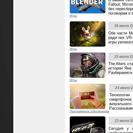
Fallout, Mic
без пересбор
поговорим о 
Игры
26 июля 2
Обе части Mo
ради них VR-
игры увлека
Игры
25 июля 2
The Alters с
истории Яна 
Разбираемся 
Игры
24 июля 2
Технологии
смартфонов
визуальног
Рассказываем
Программное обеспечение
23 июля 2
Сегодня у 
необслужива