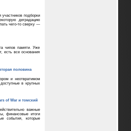
я участников подборки
екоторую деградацию
пать чего-то сверху —
та чипов памяти. Уже
т, есть все основания
вторая половина
кором и неотвратимом
 доступные в крупных
rs of War и томский
ействительно важные
сы, финансовые итоги
ые события, которые