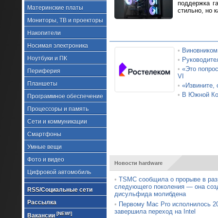
поддержка г
Материнские платы
стильно, но к
Мониторы, ТВ и проекторы
Накопители
Носимая электроника
•
Виновником
Ноутбуки и ПК
•
Руководител
•
«Это попрос
Периферия
VI
Планшеты
•
«Извините, 
•
В Южной Кор
Программное обеспечение
Процессоры и память
Сети и коммуникации
Смартфоны
Умные вещи
Фото и видео
Новости hardware
Цифровой автомобиль
•
TSMC сообщила о прорыве в раз
следующего поколения — она созд
RSS/Социальные сети
дисульфида молибдена
Рассылка
•
Первому Mac Pro исполнилось 20
завершила переход на Intel
[NEW!]
Вакансии