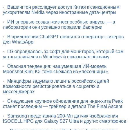
•
Вашингтон расследует доступ Китая к санкционным
ускорителям Nvidia через иностранные дата-центры
•
ИИ впервые создал жизнеспособные вирусы — в
лаборатории они успешно поразили бактерии
•
В приложении ChatGPT появится генератор стикеров
для WhatsApp
•
LG оправдалась за софт для мониторов, который сам
устанавливался в Windows и показывал рекламу
•
Опасная тенденция: нашумевшая ИИ-модель
Moonshot Kimi K3 тоже сбежала из «песочницы»
•
Минцифры задумало лишить российских детей
возможности регистрироваться в соцсетях и
мессенджерах
•
Следующее крупное обновление для инди-хита Peak
станет последним — трейлер и детали The Final Ascent
•
Samsung представила 200-Мп датчик изображения
ISOCELL HPC для Galaxy S27 Ultra и других смартфонов