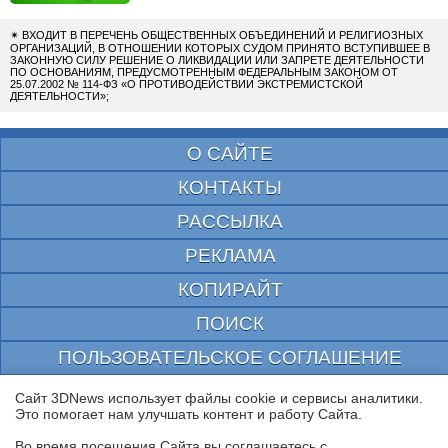
✴
ВХОДИТ В ПЕРЕЧЕНЬ ОБЩЕСТВЕННЫХ ОБЪЕДИНЕНИЙ И РЕЛИГИОЗНЫХ
ОРГАНИЗАЦИЙ, В ОТНОШЕНИИ КОТОРЫХ СУДОМ ПРИНЯТО ВСТУПИВШЕЕ В
ЗАКОННУЮ СИЛУ РЕШЕНИЕ О ЛИКВИДАЦИИ ИЛИ ЗАПРЕТЕ ДЕЯТЕЛЬНОСТИ
ПО ОСНОВАНИЯМ, ПРЕДУСМОТРЕННЫМ ФЕДЕРАЛЬНЫМ ЗАКОНОМ ОТ
25.07.2002 № 114-ФЗ «О ПРОТИВОДЕЙСТВИИ ЭКСТРЕМИСТСКОЙ
ДЕЯТЕЛЬНОСТИ»;
О САЙТЕ
КОНТАКТЫ
РАССЫЛКА
РЕКЛАМА
КОПИРАЙТ
ПОИСК
ПОЛЬЗОВАТЕЛЬСКОЕ СОГЛАШЕНИЕ
ЗАЩИЩЕНО CURATOR
Сайт 3DNews использует файлы cookie и сервисы аналитики.
Это помогает нам улучшать контент и работу Cайта.
© 1997—2026 Электронное периодическое издание "3ДНьюс" | Свидетельство о
регистрации СМИ Эл ФС 77-22224
Во время посещения Cайта вы соглашаетесь с