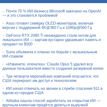
•
Почти 70 % ИИ-бизнеса Microsoft завязано на OpenAI
— и это становится проблемой
•
Asus готовит семёрку OLED-мониторов, включая
версии с поддержкой 4K@360 Гц и 1080p@560 Гц
•
GeForce RTX 2080 Ti неожиданно стали хитом для
локального ИИ — картам кустарно удваивают память и
продают по $500
•
Suno объявила о планах по борьбе с музыкальным
ИИ-спамом
•
«Извините, опечатка»: Claude Opus 5 удалил все
данные пользователя вместо создания резервной копии
•
Три четверти европейских компаний опасаются, что
США перекроют им доступ к технологиям
•
ИИ начал отвечать на звонки в службе спасения 911 в
одном из городов США
•
Alibaba нашла способ заработать на открытом ИИ —
крупным клиентам придётся делиться выручкой