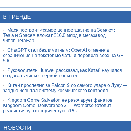
В ТРЕНДЕ
•
Маск построит «самое ценное здание на Земле»:
Tesla и SpaceX вложат $16,8 млрд в мегазавод
чипов TeraFab
•
ChatGPT стал безлимитным: OpenAI отменила
ограничения на текстовые чаты и перевела всех на GPT-
5.6
•
Руководитель Huawei рассказал, как Китай научился
создавать чипы с первой попытки
•
Китай проследил за Falcon 9 до самого удара о Луну —
заодно испытал систему космического контроля
•
Kingdom Come Salvation не разочарует фанатов
Kingdom Come: Deliverance 2 — Warhorse готовит
реалистичную историческую RPG
НОВОСТИ