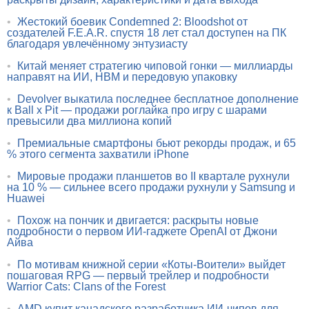
•
Жестокий боевик Condemned 2: Bloodshot от
создателей F.E.A.R. спустя 18 лет стал доступен на ПК
благодаря увлечённому энтузиасту
•
Китай меняет стратегию чиповой гонки — миллиарды
направят на ИИ, HBM и передовую упаковку
•
Devolver выкатила последнее бесплатное дополнение
к Ball x Pit — продажи роглайка про игру с шарами
превысили два миллиона копий
•
Премиальные смартфоны бьют рекорды продаж, и 65
% этого сегмента захватили iPhone
•
Мировые продажи планшетов во II квартале рухнули
на 10 % — сильнее всего продажи рухнули у Samsung и
Huawei
•
Похож на пончик и двигается: раскрыты новые
подробности о первом ИИ-гаджете OpenAI от Джони
Айва
•
По мотивам книжной серии «Коты-Воители» выйдет
пошаговая RPG — первый трейлер и подробности
Warrior Cats: Clans of the Forest
•
AMD купит канадского разработчика ИИ-чипов для