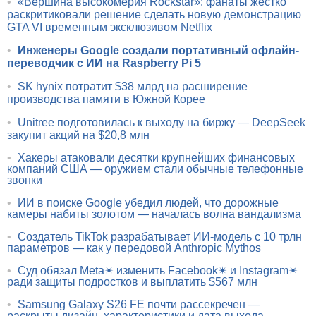
•
«Вершина высокомерия Rockstar»: фанаты жёстко
раскритиковали решение сделать новую демонстрацию
GTA VI временным эксклюзивом Netflix
•
Инженеры Google создали портативный офлайн-
переводчик с ИИ на Raspberry Pi 5
•
SK hynix потратит $38 млрд на расширение
производства памяти в Южной Корее
•
Unitree подготовилась к выходу на биржу — DeepSeek
закупит акций на $20,8 млн
•
Хакеры атаковали десятки крупнейших финансовых
компаний США — оружием стали обычные телефонные
звонки
•
ИИ в поиске Google убедил людей, что дорожные
камеры набиты золотом — началась волна вандализма
•
Создатель TikTok разрабатывает ИИ-модель с 10 трлн
параметров — как у передовой Anthropic Mythos
•
Суд обязал Meta✴ изменить Facebook✴ и Instagram✴
ради защиты подростков и выплатить $567 млн
•
Samsung Galaxy S26 FE почти рассекречен —
раскрыты дизайн, характеристики и дата выхода