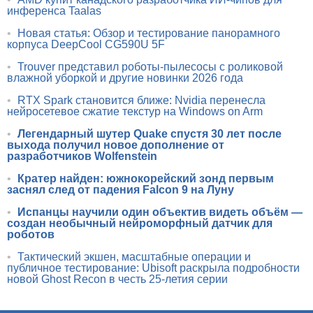
инференса Taalas
•
Новая статья: Обзор и тестирование панорамного
корпуса DeepCool CG590U 5F
•
Trouver представил роботы-пылесосы с роликовой
влажной уборкой и другие новинки 2026 года
•
RTX Spark становится ближе: Nvidia перенесла
нейросетевое сжатие текстур на Windows on Arm
•
Легендарный шутер Quake спустя 30 лет после
выхода получил новое дополнение от
разработчиков Wolfenstein
•
Кратер найден: южнокорейский зонд первым
заснял след от падения Falcon 9 на Луну
•
Испанцы научили один объектив видеть объём —
создан необычный нейроморфный датчик для
роботов
•
Тактический экшен, масштабные операции и
публичное тестирование: Ubisoft раскрыла подробности
новой Ghost Recon в честь 25-летия серии