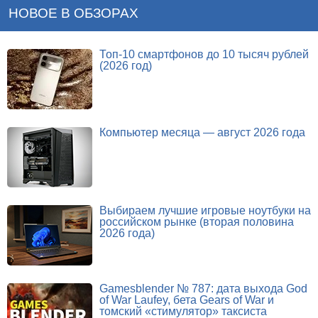
НОВОЕ В ОБЗОРАХ
Топ-10 смартфонов до 10 тысяч рублей
(2026 год)
Компьютер месяца — август 2026 года
Выбираем лучшие игровые ноутбуки на
российском рынке (вторая половина
2026 года)
Gamesblender № 787: дата выхода God
of War Laufey, бета Gears of War и
томский «стимулятор» таксиста