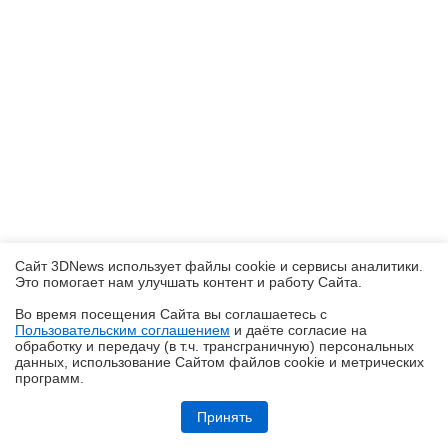
Сайт 3DNews использует файлы cookie и сервисы аналитики.
Это помогает нам улучшать контент и работу Cайта.
Во время посещения Cайта вы соглашаетесь с
Пользовательским соглашением
и даёте согласие на
✖
обработку и передачу (в т.ч. трансграничную) персональных
данных, использование Cайтом файлов cookie и метрических
программ.
Обзор и тестирование неттопа MSI PRO DP10 A14MG: маленький, но
очень производительный
Принять