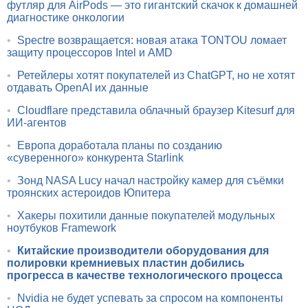
футляр для AirPods — это гигантский скачок к домашней
диагностике онкологии
•
Spectre возвращается: новая атака TONTOU ломает
защиту процессоров Intel и AMD
•
Ретейлеры хотят покупателей из ChatGPT, но не хотят
отдавать OpenAI их данные
•
Cloudflare представила облачный браузер Kitesurf для
ИИ-агентов
•
Европа доработала планы по созданию
«суверенного» конкурента Starlink
•
Зонд NASA Lucy начал настройку камер для съёмки
троянских астероидов Юпитера
•
Хакеры похитили данные покупателей модульных
ноутбуков Framework
•
Китайские производители оборудования для
полировки кремниевых пластин добились
прогресса в качестве технологического процесса
•
Nvidia не будет успевать за спросом на компоненты