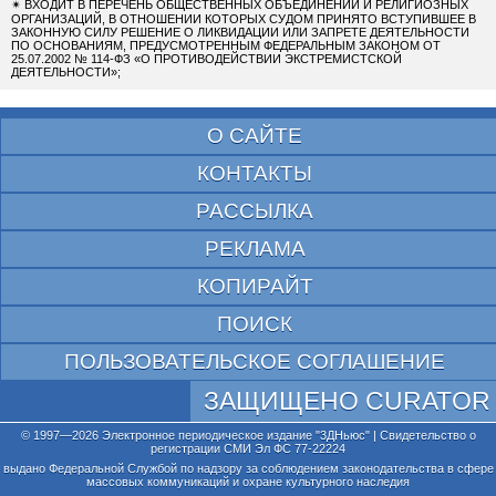
✴
ВХОДИТ В ПЕРЕЧЕНЬ ОБЩЕСТВЕННЫХ ОБЪЕДИНЕНИЙ И РЕЛИГИОЗНЫХ
ОРГАНИЗАЦИЙ, В ОТНОШЕНИИ КОТОРЫХ СУДОМ ПРИНЯТО ВСТУПИВШЕЕ В
ЗАКОННУЮ СИЛУ РЕШЕНИЕ О ЛИКВИДАЦИИ ИЛИ ЗАПРЕТЕ ДЕЯТЕЛЬНОСТИ
ПО ОСНОВАНИЯМ, ПРЕДУСМОТРЕННЫМ ФЕДЕРАЛЬНЫМ ЗАКОНОМ ОТ
25.07.2002 № 114-ФЗ «О ПРОТИВОДЕЙСТВИИ ЭКСТРЕМИСТСКОЙ
ДЕЯТЕЛЬНОСТИ»;
О САЙТЕ
КОНТАКТЫ
РАССЫЛКА
РЕКЛАМА
КОПИРАЙТ
ПОИСК
ПОЛЬЗОВАТЕЛЬСКОЕ СОГЛАШЕНИЕ
ЗАЩИЩЕНО CURATOR
© 1997—2026 Электронное периодическое издание "3ДНьюс" | Свидетельство о
регистрации СМИ Эл ФС 77-22224
выдано Федеральной Службой по надзору за соблюдением законодательства в сфере
массовых коммуникаций и охране культурного наследия