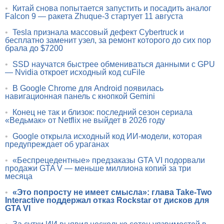
•
Китай снова попытается запустить и посадить аналог
Falcon 9 — ракета Zhuque-3 стартует 11 августа
•
Tesla признала массовый дефект Cybertruck и
бесплатно заменит узел, за ремонт которого до сих пор
брала до $7200
•
SSD научатся быстрее обмениваться данными с GPU
— Nvidia откроет исходный код cuFile
•
В Google Chrome для Android появилась
навигационная панель с кнопкой Gemini
•
Конец не так и близок: последний сезон сериала
«Ведьмак» от Netflix не выйдет в 2026 году
•
Google открыла исходный код ИИ-модели, которая
предупреждает об ураганах
•
«Беспрецедентные» предзаказы GTA VI подорвали
продажи GTA V — меньше миллиона копий за три
месяца
•
«Это попросту не имеет смысла»: глава Take-Two
Interactive поддержал отказ Rockstar от дисков для
GTA VI