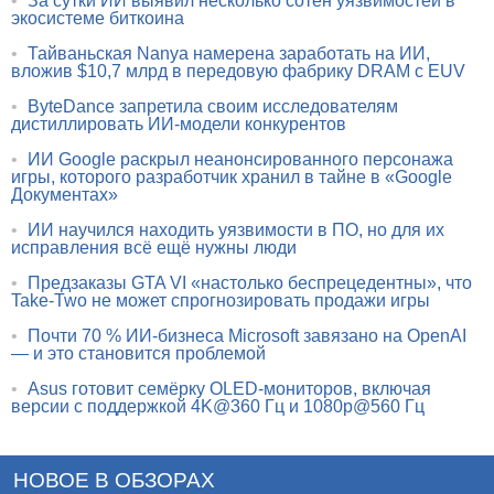
•
За сутки ИИ выявил несколько сотен уязвимостей в
экосистеме биткоина
•
Тайваньская Nanya намерена заработать на ИИ,
вложив $10,7 млрд в передовую фабрику DRAM с EUV
•
ByteDance запретила своим исследователям
дистиллировать ИИ-модели конкурентов
•
ИИ Google раскрыл неанонсированного персонажа
игры, которого разработчик хранил в тайне в «Google
Документах»
•
ИИ научился находить уязвимости в ПО, но для их
исправления всё ещё нужны люди
•
Предзаказы GTA VI «настолько беспрецедентны», что
Take-Two не может спрогнозировать продажи игры
•
Почти 70 % ИИ-бизнеса Microsoft завязано на OpenAI
— и это становится проблемой
•
Asus готовит семёрку OLED-мониторов, включая
версии с поддержкой 4K@360 Гц и 1080p@560 Гц
НОВОЕ В ОБЗОРАХ