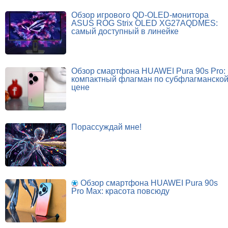
Обзор игрового QD-OLED-монитора
ASUS ROG Strix OLED XG27AQDMES:
самый доступный в линейке
Обзор смартфона HUAWEI Pura 90s Pro:
компактный флагман по субфлагманско
цене
Порассуждай мне!
Обзор смартфона HUAWEI Pura 90s
Pro Max: красота повсюду