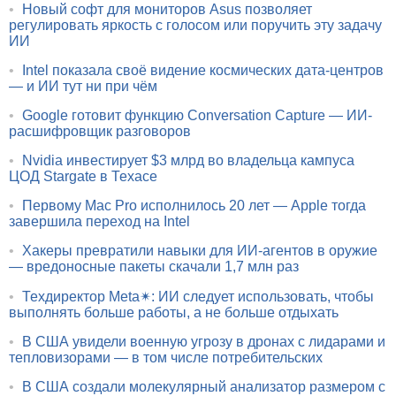
•
Новый софт для мониторов Asus позволяет
регулировать яркость с голосом или поручить эту задачу
ИИ
•
Intel показала своё видение космических дата-центров
— и ИИ тут ни при чём
•
Google готовит функцию Conversation Capture — ИИ-
расшифровщик разговоров
•
Nvidia инвестирует $3 млрд во владельца кампуса
ЦОД Stargate в Техасе
•
Первому Mac Pro исполнилось 20 лет — Apple тогда
завершила переход на Intel
•
Хакеры превратили навыки для ИИ-агентов в оружие
— вредоносные пакеты скачали 1,7 млн раз
•
Техдиректор Meta✴: ИИ следует использовать, чтобы
выполнять больше работы, а не больше отдыхать
•
В США увидели военную угрозу в дронах с лидарами и
тепловизорами — в том числе потребительских
•
В США создали молекулярный анализатор размером с