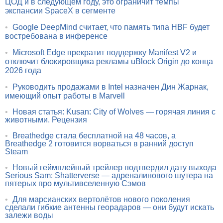
ЦОД и в следующем году, это ограничит темпы
экспансии SpaceX в сегменте
•
Google DeepMind считает, что память типа HBF будет
востребована в инференсе
•
Microsoft Edge прекратит поддержку Manifest V2 и
отключит блокировщика рекламы uBlock Origin до конца
2026 года
•
Руководить продажами в Intel назначен Дин Жарнак,
имеющий опыт работы в Marvell
•
Новая статья: Kusan: City of Wolves — горячая линия с
животными. Рецензия
•
Breathedge стала бесплатной на 48 часов, а
Breathedge 2 готовится ворваться в ранний доступ
Steam
•
Новый геймплейный трейлер подтвердил дату выхода
Serious Sam: Shatterverse — адреналинового шутера на
пятерых про мультивселенную Сэмов
•
Для марсианских вертолётов нового поколения
сделали гибкие антенны георадаров — они будут искать
залежи воды