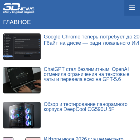
ГЛАВНОЕ
Google Chrome теперь потребует до 20
Гбайт на диске — ради локального ИИ
ChatGPT стал безлимитным: OpenAI
отменила ограничения на текстовые
чаты и перевела всех на GPT-5.6
Обзор и тестирование панорамного
корпуса DeepCool CG590U 5F
ИИтоги июля 2026 г.: а цемента-то