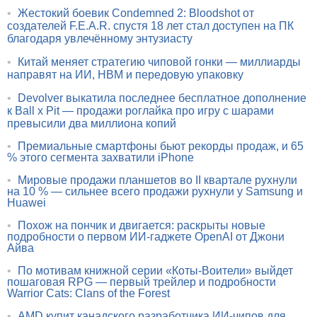
•
Жестокий боевик Condemned 2: Bloodshot от
создателей F.E.A.R. спустя 18 лет стал доступен на ПК
благодаря увлечённому энтузиасту
•
Китай меняет стратегию чиповой гонки — миллиарды
направят на ИИ, HBM и передовую упаковку
•
Devolver выкатила последнее бесплатное дополнение
к Ball x Pit — продажи роглайка про игру с шарами
превысили два миллиона копий
•
Премиальные смартфоны бьют рекорды продаж, и 65
% этого сегмента захватили iPhone
•
Мировые продажи планшетов во II квартале рухнули
на 10 % — сильнее всего продажи рухнули у Samsung и
Huawei
•
Похож на пончик и двигается: раскрыты новые
подробности о первом ИИ-гаджете OpenAI от Джони
Айва
•
По мотивам книжной серии «Коты-Воители» выйдет
пошаговая RPG — первый трейлер и подробности
Warrior Cats: Clans of the Forest
•
AMD купит канадского разработчика ИИ-чипов для