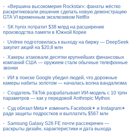
•
«Вершина высокомерия Rockstar»: фанаты жёстко
раскритиковали решение сделать новую демонстрацию
GTA VI временным эксклюзивом Netflix
•
SK hynix потратит $38 млрд на расширение
производства памяти в Южной Корее
•
Unitree подготовилась к выходу на биржу — DeepSeek
закупит акций на $20,8 млн
•
Хакеры атаковали десятки крупнейших финансовых
компаний США — оружием стали обычные телефонные
звонки
•
ИИ в поиске Google убедил людей, что дорожные
камеры набиты золотом — началась волна вандализма
•
Создатель TikTok разрабатывает ИИ-модель с 10 трлн
параметров — как у передовой Anthropic Mythos
•
Суд обязал Meta✴ изменить Facebook✴ и Instagram✴
ради защиты подростков и выплатить $567 млн
•
Samsung Galaxy S26 FE почти рассекречен —
раскрыты дизайн, характеристики и дата выхода