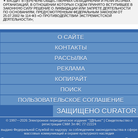
✴
ВХОДИТ В ПЕРЕЧЕНЬ ОБЩЕСТВЕННЫХ ОБЪЕДИНЕНИЙ И РЕЛИГИОЗНЫХ
ОРГАНИЗАЦИЙ, В ОТНОШЕНИИ КОТОРЫХ СУДОМ ПРИНЯТО ВСТУПИВШЕЕ В
ЗАКОННУЮ СИЛУ РЕШЕНИЕ О ЛИКВИДАЦИИ ИЛИ ЗАПРЕТЕ ДЕЯТЕЛЬНОСТИ
ПО ОСНОВАНИЯМ, ПРЕДУСМОТРЕННЫМ ФЕДЕРАЛЬНЫМ ЗАКОНОМ ОТ
25.07.2002 № 114-ФЗ «О ПРОТИВОДЕЙСТВИИ ЭКСТРЕМИСТСКОЙ
ДЕЯТЕЛЬНОСТИ»;
О САЙТЕ
КОНТАКТЫ
РАССЫЛКА
РЕКЛАМА
КОПИРАЙТ
ПОИСК
ПОЛЬЗОВАТЕЛЬСКОЕ СОГЛАШЕНИЕ
ЗАЩИЩЕНО CURATOR
© 1997—2026 Электронное периодическое издание "3ДНьюс" | Свидетельство о
регистрации СМИ Эл ФС 77-22224
выдано Федеральной Службой по надзору за соблюдением законодательства в сфере
массовых коммуникаций и охране культурного наследия