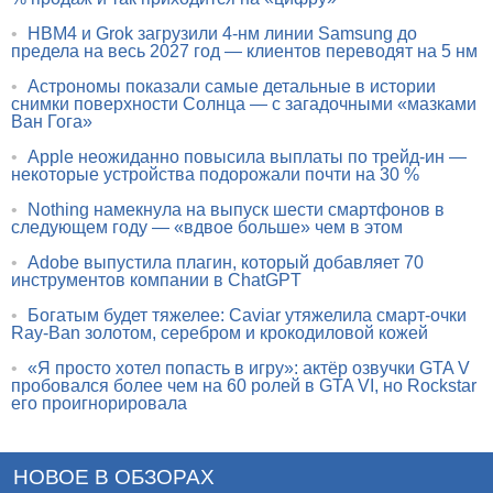
•
HBM4 и Grok загрузили 4-нм линии Samsung до
предела на весь 2027 год — клиентов переводят на 5 нм
•
Астрономы показали самые детальные в истории
снимки поверхности Солнца — с загадочными «мазками
Ван Гога»
•
Apple неожиданно повысила выплаты по трейд-ин —
некоторые устройства подорожали почти на 30 %
•
Nothing намекнула на выпуск шести смартфонов в
следующем году — «вдвое больше» чем в этом
•
Adobe выпустила плагин, который добавляет 70
инструментов компании в ChatGPT
•
Богатым будет тяжелее: Caviar утяжелила смарт-очки
Ray-Ban золотом, серебром и крокодиловой кожей
•
«Я просто хотел попасть в игру»: актёр озвучки GTA V
пробовался более чем на 60 ролей в GTA VI, но Rockstar
его проигнорировала
НОВОЕ В ОБЗОРАХ