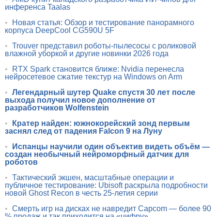
инференса Taalas
•
Новая статья: Обзор и тестирование панорамного
корпуса DeepCool CG590U 5F
•
Trouver представил роботы-пылесосы с роликовой
влажной уборкой и другие новинки 2026 года
•
RTX Spark становится ближе: Nvidia перенесла
нейросетевое сжатие текстур на Windows on Arm
•
Легендарный шутер Quake спустя 30 лет после
выхода получил новое дополнение от
разработчиков Wolfenstein
•
Кратер найден: южнокорейский зонд первым
заснял след от падения Falcon 9 на Луну
•
Испанцы научили один объектив видеть объём —
создан необычный нейроморфный датчик для
роботов
•
Тактический экшен, масштабные операции и
публичное тестирование: Ubisoft раскрыла подробности
новой Ghost Recon в честь 25-летия серии
•
Смерть игр на дисках не навредит Capcom — более 90
% продаж и так приходится на «цифру»