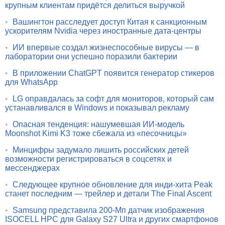
крупным клиентам придётся делиться выручкой
•
Вашингтон расследует доступ Китая к санкционным
ускорителям Nvidia через иностранные дата-центры
•
ИИ впервые создал жизнеспособные вирусы — в
лаборатории они успешно поразили бактерии
•
В приложении ChatGPT появится генератор стикеров
для WhatsApp
•
LG оправдалась за софт для мониторов, который сам
устанавливался в Windows и показывал рекламу
•
Опасная тенденция: нашумевшая ИИ-модель
Moonshot Kimi K3 тоже сбежала из «песочницы»
•
Минцифры задумало лишить российских детей
возможности регистрироваться в соцсетях и
мессенджерах
•
Следующее крупное обновление для инди-хита Peak
станет последним — трейлер и детали The Final Ascent
•
Samsung представила 200-Мп датчик изображения
ISOCELL HPC для Galaxy S27 Ultra и других смартфонов