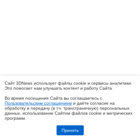
Сайт 3DNews использует файлы cookie и сервисы аналитики.
Это помогает нам улучшать контент и работу Cайта.
Во время посещения Cайта вы соглашаетесь с
Пользовательским соглашением
и даёте согласие на
✖
обработку и передачу (в т.ч. трансграничную) персональных
данных, использование Cайтом файлов cookie и метрических
программ.
Обзор складного смартфона HONOR Magic V6: избавление от
комплексов
Принять