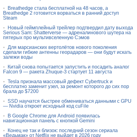
•
Breathedge стала бесплатной на 48 часов, а
Breathedge 2 готовится ворваться в ранний доступ
Steam
•
Новый геймплейный трейлер подтвердил дату выхода
Serious Sam: Shatterverse — адреналинового шутера на
пятерых про мультивселенную Сэмов
•
Для марсианских вертолётов нового поколения
сделали гибкие антенны георадаров — они будут искать
залежи воды
•
Китай снова попытается запустить и посадить аналог
Falcon 9 — ракета Zhuque-3 стартует 11 августа
•
Tesla признала массовый дефект Cybertruck и
бесплатно заменит узел, за ремонт которого до сих пор
брала до $7200
•
SSD научатся быстрее обмениваться данными с GPU
— Nvidia откроет исходный код cuFile
•
В Google Chrome для Android появилась
навигационная панель с кнопкой Gemini
•
Конец не так и близок: последний сезон сериала
«Ведьмак» от Netflix не выйдет в 2026 году