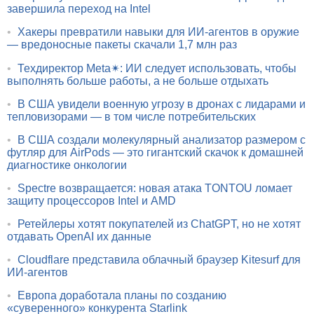
завершила переход на Intel
•
Хакеры превратили навыки для ИИ-агентов в оружие
— вредоносные пакеты скачали 1,7 млн раз
•
Техдиректор Meta✴: ИИ следует использовать, чтобы
выполнять больше работы, а не больше отдыхать
•
В США увидели военную угрозу в дронах с лидарами и
тепловизорами — в том числе потребительских
•
В США создали молекулярный анализатор размером с
футляр для AirPods — это гигантский скачок к домашней
диагностике онкологии
•
Spectre возвращается: новая атака TONTOU ломает
защиту процессоров Intel и AMD
•
Ретейлеры хотят покупателей из ChatGPT, но не хотят
отдавать OpenAI их данные
•
Cloudflare представила облачный браузер Kitesurf для
ИИ-агентов
•
Европа доработала планы по созданию
«суверенного» конкурента Starlink