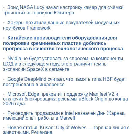
•
Зонд NASA Lucy начал настройку камер для съёмки
троянских астероидов Юпитера
•
Хакеры похитили данные покупателей модульных
ноутбуков Framework
•
Китайские производители оборудования для
полировки кремниевых пластин добились
прогресса в качестве технологического процесса
•
Nvidia не будет успевать за спросом на компоненты
ЦОД и в следующем году, это ограничит темпы
экспансии SpaceX в сегменте
•
Google DeepMind считает, что память типа HBF будет
востребована в инференсе
•
Microsoft Edge прекратит поддержку Manifest V2 и
отключит блокировщика рекламы uBlock Origin до конца
2026 года
•
Руководить продажами в Intel назначен Дин Жарнак,
имеющий опыт работы в Marvell
•
Новая статья: Kusan: City of Wolves — горячая линия с
животными. Рецензия