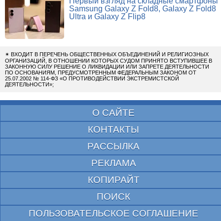
Первый взгляд на складные смартфоны
Samsung Galaxy Z Fold8, Galaxy Z Fold8
Ultra и Galaxy Z Flip8
✴
ВХОДИТ В ПЕРЕЧЕНЬ ОБЩЕСТВЕННЫХ ОБЪЕДИНЕНИЙ И РЕЛИГИОЗНЫХ
ОРГАНИЗАЦИЙ, В ОТНОШЕНИИ КОТОРЫХ СУДОМ ПРИНЯТО ВСТУПИВШЕЕ В
ЗАКОННУЮ СИЛУ РЕШЕНИЕ О ЛИКВИДАЦИИ ИЛИ ЗАПРЕТЕ ДЕЯТЕЛЬНОСТИ
ПО ОСНОВАНИЯМ, ПРЕДУСМОТРЕННЫМ ФЕДЕРАЛЬНЫМ ЗАКОНОМ ОТ
25.07.2002 № 114-ФЗ «О ПРОТИВОДЕЙСТВИИ ЭКСТРЕМИСТСКОЙ
ДЕЯТЕЛЬНОСТИ»;
О САЙТЕ
КОНТАКТЫ
РАССЫЛКА
РЕКЛАМА
КОПИРАЙТ
ПОИСК
ПОЛЬЗОВАТЕЛЬСКОЕ СОГЛАШЕНИЕ