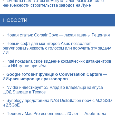
•
«Роботы нам в этом помогут»: Илон Маск заявил о
неизбежности строительства заводов на Луне
НОВОСТИ
•
Новая статья: Corsair Cove — лихая гавань. Рецензия
•
Новый софт для мониторов Asus позволяет
регулировать яркость с голосом или поручить эту задачу
ИИ
•
Intel показала своё видение космических дата-центров
— и ИИ тут ни при чём
•
Google готовит функцию Conversation Capture —
ИИ-расшифровщик разговоров
•
Nvidia инвестирует $3 млрд во владельца кампуса
ЦОД Stargate в Техасе
•
Synology представила NAS DiskStation neo+ с M.2 SSD
и 2.5GbE
•
Первому Mac Pro исполнилось 20 лет — Apple тогда