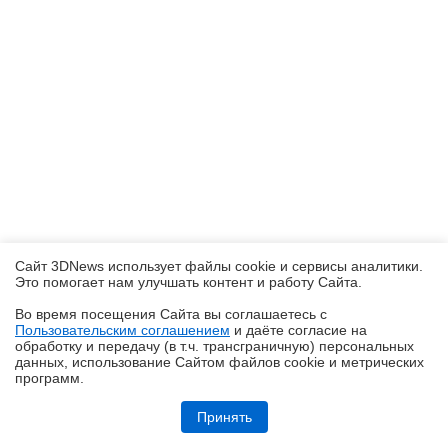
Сайт 3DNews использует файлы cookie и сервисы аналитики.
Это помогает нам улучшать контент и работу Cайта.
Во время посещения Cайта вы соглашаетесь с
Пользовательским соглашением
и даёте согласие на
✖
обработку и передачу (в т.ч. трансграничную) персональных
данных, использование Cайтом файлов cookie и метрических
программ.
Обзор смартфона TECNO SPARK 50: все тренды разом — чуть
дороже 10 тысяч рублей
Принять