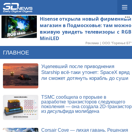
Hisense открыла новый фирменный
магазин в Подмосковье: там можно
вживую увидеть телевизоры с RGB
MiniLED
Реклама | ООО "Горенье БТ"
ГЛАВНОЕ
Уцелевший после приводнения
Starship всё-таки утонет: SpaceX вряд
ли сможет дотянуть корабль до суши
TSMC сообщила о прорыве в
разработке транзисторов следующего
поколения — она создала 2D-транзистор
из дисульфида молибдена
Corsair Cove — лихая гавань. Рецензия