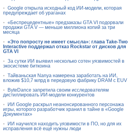
•
Google открыла исходный код ИИ-модели, которая
предупреждает об ураганах
•
«Беспрецедентные» предзаказы GTA VI подорвали
продажи GTA V — меньше миллиона копий за три
месяца
•
«Это попросту не имеет смысла»: глава Take-Two
Interactive поддержал отказ Rockstar от дисков для
GTA VI
•
За сутки ИИ выявил несколько сотен уязвимостей в
экосистеме биткоина
•
Тайваньская Nanya намерена заработать на ИИ,
вложив $10,7 млрд в передовую фабрику DRAM с EUV
•
ByteDance запретила своим исследователям
дистиллировать ИИ-модели конкурентов
•
ИИ Google раскрыл неанонсированного персонажа
игры, которого разработчик хранил в тайне в «Google
Документах»
•
ИИ научился находить уязвимости в ПО, но для их
исправления всё ещё нужны люди