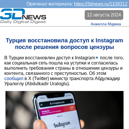
Оригинал материала:
https://3dnews.ru/1109312
12 августа 2024
Анжелла Марина
Турция восстановила доступ к Instagram
после решения вопросов цензуры
В Турции восстановлен доступ к Instagram
✴
после того,
как социальная сеть пошла на уступки и согласилась
выполнить требования страны в отношении цензуры и
контента, связанного с преступностью. Об этом
сообщил
в X (Twitter) министр транспорта Абдулкадир
Уралоглу (Abdulkadir Uraloglu).