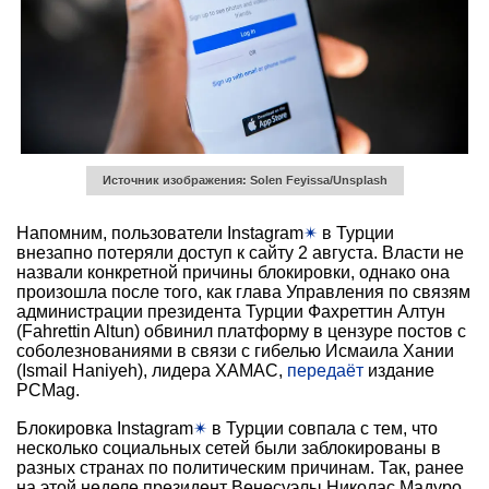
Источник изображения: Solen Feyissa/Unsplash
Напомним, пользователи Instagram
✴
в Турции
внезапно потеряли доступ к сайту 2 августа. Власти не
назвали конкретной причины блокировки, однако она
произошла после того, как глава Управления по связям
администрации президента Турции Фахреттин Алтун
(Fahrettin Altun) обвинил платформу в цензуре постов с
соболезнованиями в связи с гибелью Исмаила Хании
(Ismail Haniyeh), лидера ХАМАС,
передаёт
издание
PCMag.
Блокировка Instagram
✴
в Турции совпала с тем, что
несколько социальных сетей были заблокированы в
разных странах по политическим причинам. Так, ранее
на этой неделе президент Венесуэлы Николас Мадуро