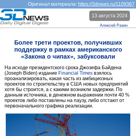
Оригинал материала:
https://3dnews.ru/1109367
13 августа 2024
Алексей Разин
Более трети проектов, получивших
поддержку в рамках американского
«Закона о чипах», забуксовали
На исходе президентского срока Джозефа Байдена
(Joseph Biden) издание
Financial Times
взялось
проанализировать, какая часть из амбициозных
проектов по строительству в США новых предприятий
хотя бы строится, а с какими возникли задержки. По
данным источника, в денежном выражении почти 40 %
проектов либо поставлены на паузу, либо отстают от
первоначального графика реализации.