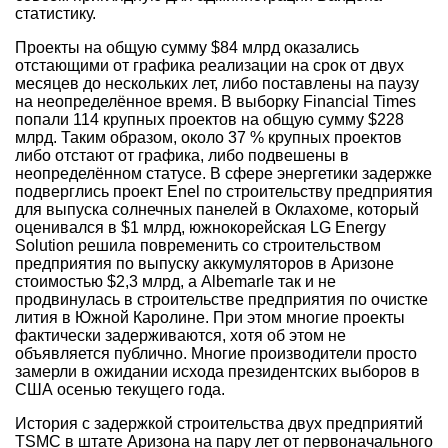
статистику.
Проекты на общую сумму $84 млрд оказались
отстающими от графика реализации на срок от двух
месяцев до нескольких лет, либо поставлены на паузу
на неопределённое время. В выборку Financial Times
попали 114 крупных проектов на общую сумму $228
млрд. Таким образом, около 37 % крупных проектов
либо отстают от графика, либо подвешены в
неопределённом статусе. В сфере энергетики задержке
подверглись проект Enel по строительству предприятия
для выпуска солнечных панелей в Оклахоме, который
оценивался в $1 млрд, южнокорейская LG Energy
Solution решила повременить со строительством
предприятия по выпуску аккумуляторов в Аризоне
стоимостью $2,3 млрд, а Albemarle так и не
продвинулась в строительстве предприятия по очистке
лития в Южной Каролине. При этом многие проекты
фактически задерживаются, хотя об этом не
объявляется публично. Многие производители просто
замерли в ожидании исхода президентских выборов в
США осенью текущего года.
История с задержкой строительства двух предприятий
TSMC в штате Аризона на пару лет от первоначального