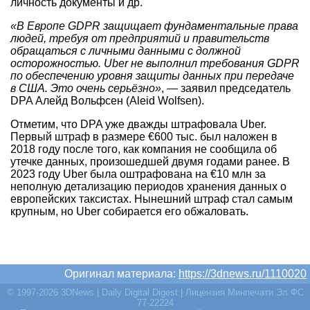
личность документы и др.
«В Европе GDPR защищает фундаментальные права
людей, требуя от предприятий и правительств
обращаться с личными данными с должной
осторожностью. Uber не выполнил требования GDPR
по обеспечению уровня защиты данных при передаче
в США. Это очень серьёзно»
, — заявил председатель
DPA Алейд Вольфсен (Aleid Wolfsen).
Отметим, что DPA уже дважды штрафовала Uber.
Первый штраф в размере
€
600 тыс. был наложен в
2018 году после того, как компания не сообщила об
утечке данных, произошедшей двумя годами ранее. В
2023 году Uber была оштрафована на
€
10 млн за
неполную детализацию периодов хранения данных о
европейских таксистах. Нынешний штраф стал самым
крупным, но Uber собирается его обжаловать.
Оригинал материала:
https://3dnews.ru/1110020
© 1997-2026 3DNews | Daily Digital Digest | Лицензия Минпечати Эл ФС
77-22224