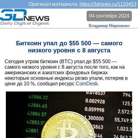
Оригинал материала:
https://3dnews.ru/1110453
04 сентября 2024
Владимир Мироненко
Биткоин упал до $55 500 — самого
низкого уровня с 8 августа
Сегодня утром биткоин (BTC) упал до $55 500 —
самого низкого уровня с 8 августа после того, как на
американских и азиатских фондовых биржах
некоторые основные индексы резко упали, потеряв в
цене до 10 %, сообщил ресурс
CoinDesk
.