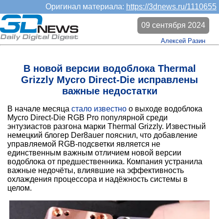
Оригинал материала:
https://3dnews.ru/1110655
09 сентября 2024
Алексей Разин
В новой версии водоблока Thermal
Grizzly Mycro Direct-Die исправлены
важные недостатки
В начале месяца
стало известно
о выходе водоблока
Mycro Direct-Die RGB Pro популярной среди
энтузиастов разгона марки Thermal Grizzly. Известный
немецкий блогер Der8auer пояснил, что добавление
управляемой RGB-подсветки является не
единственным важным отличием новой версии
водоблока от предшественника. Компания устранила
важные недочёты, влиявшие на эффективность
охлаждения процессора и надёжность системы в
целом.