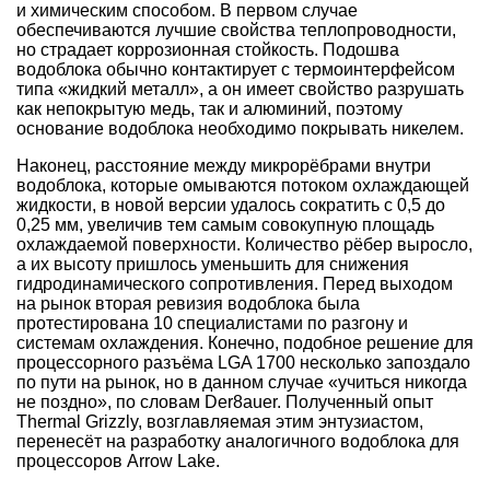
и химическим способом. В первом случае
обеспечиваются лучшие свойства теплопроводности,
но страдает коррозионная стойкость. Подошва
водоблока обычно контактирует с термоинтерфейсом
типа «жидкий металл», а он имеет свойство разрушать
как непокрытую медь, так и алюминий, поэтому
основание водоблока необходимо покрывать никелем.
Наконец, расстояние между микрорёбрами внутри
водоблока, которые омываются потоком охлаждающей
жидкости, в новой версии удалось сократить с 0,5 до
0,25 мм, увеличив тем самым совокупную площадь
охлаждаемой поверхности. Количество рёбер выросло,
а их высоту пришлось уменьшить для снижения
гидродинамического сопротивления. Перед выходом
на рынок вторая ревизия водоблока была
протестирована 10 специалистами по разгону и
системам охлаждения. Конечно, подобное решение для
процессорного разъёма LGA 1700 несколько запоздало
по пути на рынок, но в данном случае «учиться никогда
не поздно», по словам Der8auer. Полученный опыт
Thermal Grizzly, возглавляемая этим энтузиастом,
перенесёт на разработку аналогичного водоблока для
процессоров Arrow Lake.