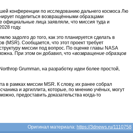
вшей конференции по исследованию дальнего космоса Лю
ланирует поделиться возвращёнными образцами
ее официальные лица заявляли, что миссия туда и
2028 году.
лю задолго до того, как это планируется сделать в
в (MSR). Сообщается, что этот проект требует
структуру миссии под вопрос. По оценке главы NASA
ожна. При этом он добавил, что «
возвращение образцов
Northrop Grumman, на разработку идеи более простой,
 в рамках миссии MSR. К слову, их ранее собрал
счаника и аргиллита, которые, по мнению учёных, могут
можно, предоставить доказательства когда-то
Оригинал материала:
https://3dnews.ru/1110758