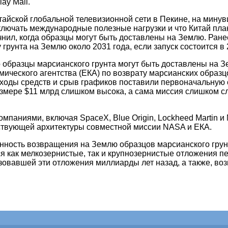
ay Mail.
айской глобальной телевизионной сети в Пекине, на мину
 включать международные полезные нагрузки и что Китай п
чнил, когда образцы могут быть доставлены на Землю. Ран
 грунта на Землю около 2031 года, если запуск состоится в 
образцы марсианского грунта могут быть доставлены на Зем
ческого агентства (ЕКА) по возврату марсианских образцо
сходы средств и срыв графиков поставили первоначальную 
азмере $11 млрд слишком высока, а сама миссия слишком сл
мпаниями, включая SpaceX, Blue Origin, Lockheed Martin и 
ствующей архитектуры совместной миссии NASA и ЕКА.
ность возвращения на Землю образцов марсианского грунта
я как мелкозернистые, так и крупнозернистые отложения пе
зовавшей эти отложения миллиарды лет назад, а также, воз