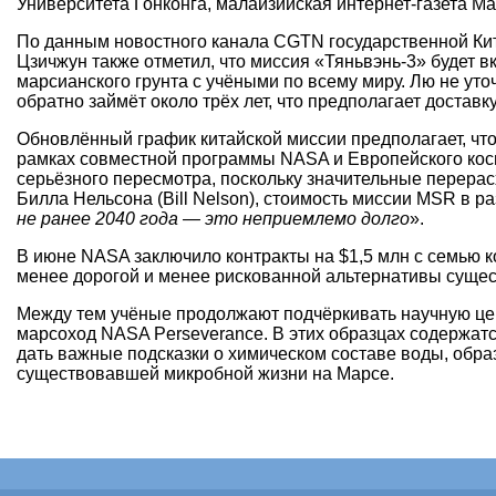
Университета Гонконга, малайзийская интернет-газета Mal
По данным новостного канала CGTN государственной Кит
Цзичжун также отметил, что миссия «Тяньвэнь-3» будет
марсианского грунта с учёными по всему миру. Лю не уто
обратно займёт около трёх лет, что предполагает доставку
Обновлённый график китайской миссии предполагает, что 
рамках совместной программы NASA и Европейского косми
серьёзного пересмотра, поскольку значительные перера
Билла Нельсона (Bill Nelson), стоимость миссии MSR в р
не ранее 2040 года — это неприемлемо долго
».
В июне NASA заключило контракты на $1,5 млн с семью ко
менее дорогой и менее рискованной альтернативы суще
Между тем учёные продолжают подчёркивать научную цен
марсоход NASA Perseverance. В этих образцах содержатс
дать важные подсказки о химическом составе воды, обра
существовавшей микробной жизни на Марсе.