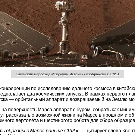
Китайский марсоход «Чжужун». Источник изображения: CNSA
онференции по исследованию дальнего космоса в китайской
редполагает два космических запуска. В рамках первого пл
апуска — орбитальный аппарат и возвращаемый на Землю мо
 на поверхность Марса аппарат с буром, собрать как миним
ут рассказать о возможной жизни на Марсе в прошлом и об
много вертолёта и шестиногого робота для сбора образцов
уть образцы с Марса раньше США
», — цитирует слова Квент