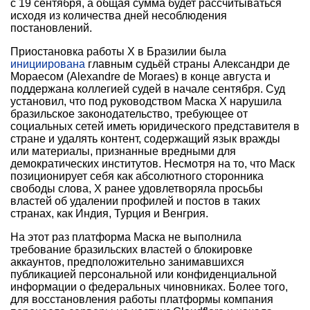
с 19 сентября, а общая сумма будет рассчитываться
исходя из количества дней несоблюдения
постановлений.
Приостановка работы X в Бразилии была
инициирована
главным судьёй страны Александри де
Мораесом (Alexandre de Moraes) в конце августа и
поддержана коллегией судей в начале сентября. Суд
установил, что под руководством Маска X нарушила
бразильское законодательство, требующее от
социальных сетей иметь юридического представителя в
стране и удалять контент, содержащий язык вражды
или материалы, признанные вредными для
демократических институтов. Несмотря на то, что Маск
позиционирует себя как абсолютного сторонника
свободы слова, X ранее удовлетворяла просьбы
властей об удалении профилей и постов в таких
странах, как Индия, Турция и Венгрия.
На этот раз платформа Маска не выполнила
требование бразильских властей о блокировке
аккаунтов, предположительно занимавшихся
публикацией персональной или конфиденциальной
информации о федеральных чиновниках. Более того,
для восстановления работы платформы компания