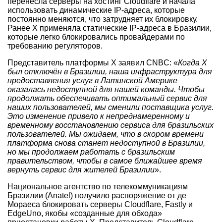
перенесла серверы на хостинг Cloudflare и начала
использовать динамические IP-адреса, которые
постоянно меняются, что затрудняет их блокировку.
Ранее X применяла статические IP-адреса в Бразилии,
которые легко блокировались провайдерами по
требованию регуляторов.
Представитель платформы X заявил CNBC: «
Когда X
был отключён в Бразилии, наша инфраструктура для
предоставления услуг в Латинской Америке
оказалась недоступной для нашей команды. Чтобы
продолжать обеспечивать оптимальный сервис для
наших пользователей, мы сменили поставщика услуг.
Это изменение привело к непреднамеренному и
временному восстановлению сервиса для бразильских
пользователей. Мы ожидаем, что в скором времени
платформа снова станет недоступной в Бразилии,
но мы продолжаем работать с бразильским
правительством, чтобы в самое ближайшее время
вернуть сервис для жителей Бразилии
».
Национальное агентство по телекоммуникациям
Бразилии (Anatel) получило распоряжение от де
Мораеса блокировать серверы Cloudflare, Fastly и
EdgeUno, якобы «созданные для обхода»