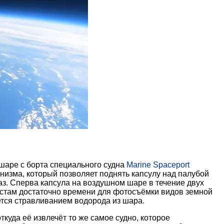
шаре с борта специального судна
Marine Spaceport
изма, который позволяет поднять капсулу над палубой
аз. Сперва капсула на воздушном шаре в течение двух
уристам достаточно времени для фотосъёмки видов земной
ется стравливанием водорода из шара.
куда её извлечёт то же самое судно, которое