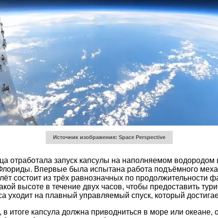
Источник изображения: Space Perspective
яца отработала запуск капсулы на наполняемом водородом 
 Флориды. Впервые была испытана работа подъёмного механ
олёт состоит из трёх равнозначных по продолжительности ф
 такой высоте в течение двух часов, чтобы предоставить т
са уходит на плавный управляемый спуск, который достига
в итоге капсула должна приводниться в море или океане, от