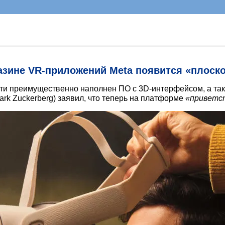
азине VR-приложений Meta появится «плоск
сти преимущественно наполнен ПО с 3D-интерфейсом, а та
rk Zuckerberg) заявил, что теперь на платформе
«приветс