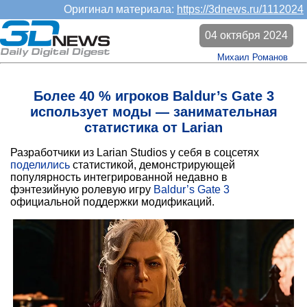
Оригинал материала:
https://3dnews.ru/1112024
04 октября 2024
Михаил Романов
Более 40 % игроков Baldur’s Gate 3
использует моды — занимательная
статистика от Larian
Разработчики из Larian Studios у себя в соцсетях
поделились
статистикой, демонстрирующей
популярность интегрированной недавно в
фэнтезийную ролевую игру
Baldur’s Gate 3
официальной поддержки модификаций.