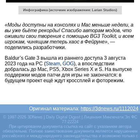
Инфографика (источник изображения: Larian Studios)
«Моды доступны на консолях и Mac меньше недели, а
вы уже бьёте рекорды! Спасибо авторам модов, что
оживили свои творения с помощью BG3 Toolkit, и всем
игрокам, чинящим теперь хаос в Фейруне»
, —
поделились разработчики.
Baldur’s Gate 3 вышла из раннего доступа 3 августа
2023 года на PC (
Steam
,
GOG
), а впоследствии
добралась до Mac, PS5, Xbox Series X и S. На выпуске
поддержки модов патчи для игры не закончатся: в
будущем проект ещё ждут кроссплей и фоторежим.
Оригинал материала:
https://3dnews.ru/1112024
© 1997-2026 3DNews | Daily Digital Digest | Лицензия Минпечати Эл ФС
77-22224
При цитировании документа ссылка на сайт с указанием автора
обязательна. Полное заимствование документа является нарушением
российского и международного законодательства и возможно только с