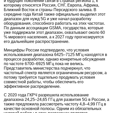
и будущих поколений связи в странах региона 1, к
которому относятся Россия, СНГ, Европа, Африка,
Ближний Восток и страны Персидского залива. В
середине года Китай также официально выделил этот
диапазон для нужд 5G и уже начал разработку
оборудования, способного работать на этих частотах.
По данным ассоциации GSMA, государства, которые
уже поддержали этот диапазон, охватывают около 60
% мирового населения, а к 2027 году прогнозируется
его дальнейшее распространение.
Минцифры России подтвердило, что условия
использования диапазона 6425–7125 МГц находятся в
процессе разработки, однако конкретные обсуждения
по частоте 6700–6925 МГц пока не велись.
Представитель министерства подчеркнул, что
частотный спектр является ограниченным ресурсом, а
потому требуется тщательно продумать условия
совместной работы, чтобы обеспечить его
эффективное распределение.
С 2020 года ГКРЧ разрешила использование
диапазона 24,25–24,65 ГГц для развития 5G в России, а
также предложила рассмотреть частоту 4,8–4,99 ГГц в
качестве основной полосы. Одним из обязательных