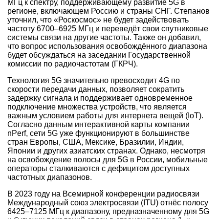
МГц к спектру, поддерживающему развитие 5G в
регионе, включающем Россию и страны СНГ. Степанов
уточнил, что «Роскосмос» не будет задействовать
частоту 6700–6925 МГц и переведёт свои спутниковые
системы связи на другие частоты. Также он добавил,
что вопрос использования освобождённого диапазона
будет обсуждаться на заседании Государственной
комиссии по радиочастотам (ГКРЧ).
Технология 5G значительно превосходит 4G по
скорости передачи данных, позволяет сократить
задержку сигнала и поддерживает одновременное
подключение множества устройств, что является
важным условием работы для интернета вещей (IoT).
Согласно данным интерактивной карты компании
nPerf, сети 5G уже функционируют в большинстве
стран Европы, США, Мексике, Бразилии, Индии,
Японии и других азиатских странах. Однако, несмотря
на освобождение полосы для 5G в России, мобильные
операторы сталкиваются с дефицитом доступных
частотных диапазонов.
В 2023 году на Всемирной конференции радиосвязи
Международный союз электросвязи (ITU) отнёс полосу
6425–7125 МГц к диапазону, предназначенному для 5G