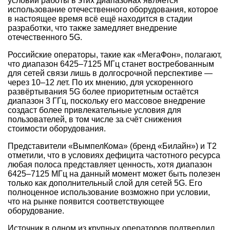
условий работы в этих диапазонах является
использование отечественного оборудования, которое
в настоящее время всё ещё находится в стадии
разработки, что также замедляет внедрение
отечественного 5G.
Российские операторы, такие как «МегаФон», полагают,
что диапазон 6425–7125 МГц станет востребованным
для сетей связи лишь в долгосрочной перспективе —
через 10–12 лет. По их мнению, для ускоренного
развёртывания 5G более приоритетным остаётся
диапазон 3 ГГц, поскольку его массовое внедрение
создаст более привлекательные условия для
пользователей, в том числе за счёт снижения
стоимости оборудования.
Представители «ВымпелКома» (бренд «Билайн») и Т2
отметили, что в условиях дефицита частотного ресурса
любая полоса представляет ценность, хотя диапазон
6425–7125 МГц на данный момент может быть полезен
только как дополнительный слой для сетей 5G. Его
полноценное использование возможно при условии,
что на рынке появится соответствующее
оборудование.
Источник в одном из крупных операторов подтвердил,