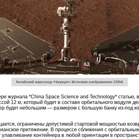
Китайский марсоход «Чжужун».
Источник изображения: CNSA
ре журнала *China Space Science and Technology* статью, 
сой 12 кг, который будет в составе орбитального модуля д
ер будет небольшим — размером с большую банку из-под к
ещается, ограничены допустимой стартовой мощностью возв
сианское притяжение. В процессе сближения с орбитальны
ет улавливание контейнера в любой ориентации в пространс