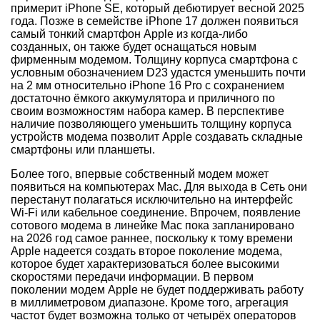
примерит iPhone SE, который дебютирует весной 2025
года. Позже в семействе iPhone 17 должен появиться
самый тонкий смартфон Apple из когда-либо
созданных, он также будет оснащаться новым
фирменным модемом. Толщину корпуса смартфона с
условным обозначением D23 удастся уменьшить почти
на 2 мм относительно iPhone 16 Pro с сохранением
достаточно ёмкого аккумулятора и приличного по
своим возможностям набора камер. В перспективе
наличие позволяющего уменьшить толщину корпуса
устройств модема позволит Apple создавать складные
смартфоны или планшеты.
Более того, впервые собственный модем может
появиться на компьютерах Mac. Для выхода в Сеть они
перестанут полагаться исключительно на интерфейс
Wi-Fi или кабельное соединение. Впрочем, появление
сотового модема в линейке Mac пока запланировано
на 2026 год самое раннее, поскольку к тому времени
Apple надеется создать второе поколение модема,
которое будет характеризоваться более высокими
скоростями передачи информации. В первом
поколении модем Apple не будет поддерживать работу
в миллиметровом диапазоне. Кроме того, агрегация
частот будет возможна только от четырёх операторов