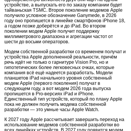
устройстве, а выпускать его по заказу компании будет
тайваньская TSMC. Второе поколение модемов Apple
получило условное обозначение Ganymede, в 2026
году оно пропишется в линейке смартфонов iPhone 18,
а годом позже доберётся и до iPad. Во втором
поколении модем Apple получит поддержку
миллиметрового диапазона и агрегации частот от
шести до восьми операторов.
Модем собственной разработки со временем получат и
устройства Apple дополненной реальности, причём
речь идёт не только о гарнитуре Vision Pro, но и
гипотетических более легковесных очках, которые
компания всё ещё надеется разработать. Модели
планшетов iPad начального уровня собственный
модем Apple (первого поколения) получат в
следующем году, а вот модем 2026 года выпуска
пропишется в Pro-версиях iPad и iPhone.
Единственный тип устройств, который по плану Apple
пока не должен получить модема собственной
разработки — это умные часы Apple Watch.
К 2027 году Apple рассчитывает завершить переход на
использование модемов собственной разработки во
всех линейках устройств. В 2027 году появится модем