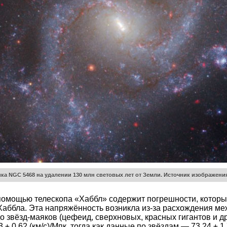
ика NGC 5468 на удалении 130 млн световых лет от Земли.
Источник изображени
 помощью телескопа «Хаббл» содержит погрешности, которы
аббла. Эта напряжённость возникла из-за расхождения ме
 звёзд-маяков (цефеид, сверхновых, красных гигантов и др
0,62 (км/с)/Мпк, тогда как данные по звёздам — 73,24 ± 1,