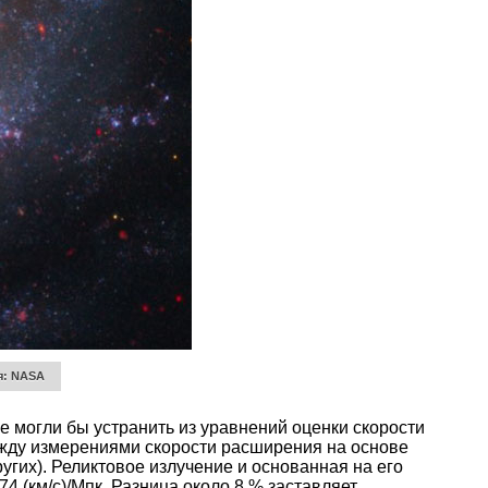
я: NASA
е могли бы устранить из уравнений оценки скорости
жду измерениями скорости расширения на основе
угих). Реликтовое излучение и основанная на его
74 (км/с)/Мпк. Разница около 8 % заставляет