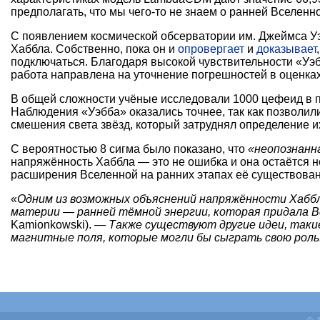
предполагать, что мы чего-то не знаем о ранней Вселенн
С появлением космической обсерватории им. Джеймса Уэб
Хаббла. Собственно, пока он и
опровергает
и
доказывает
подключаться. Благодаря высокой чувствительности «У
работа направлена на уточнение погрешностей в оценках
В общей сложности учёные исследовали 1000 цефеид в п
Наблюдения «Уэбба» оказались точнее, так как позволил
смешения света звёзд, который затруднял определение их
С вероятностью 8 сигма было показано, что
«неопознанн
напряжённость Хаббла — это не ошибка и она остаётся
расширения Вселенной на ранних этапах её существовани
«
Одним из возможных объяснений напряжённости Хаббл
материи — ранней тёмной энергии, которая придала В
Kamionkowski). —
Также существуют другие идеи, таки
магнитные поля, которые могли бы сыграть свою роль