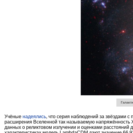
Галакт
Учёные
надеялись
, что серия наблюдений за звёздами с
расширения Вселенной так называемую напряжённость Х
данных о реликтовом излучении и оценками расстояний до
характеристиках модель LambdaCDM дают значение 66,93 ± 