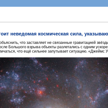
оит неведомая космическая сила, указыва
бъяснить, что заставляет не связанные гравитацией звёзды 
осле Большого взрыва объекты разлетались с одним ускорени
ичаться, что ещё сильнее запутывает ситуацию. «Джеймс Уэ