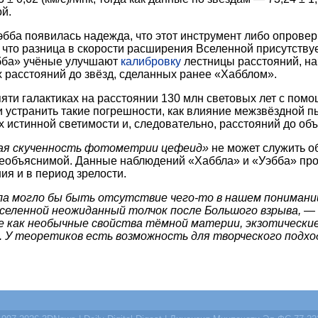
ой.
ба появилась надежда, что этот инструмент либо опроверг
, что разница в скорости расширения Вселенной присутствует
эбба» учёные улучшают
калибровку
лестницы расстояний, на
 расстояний до звёзд, сделанных ранее «Хабблом».
яти галактиках на расстоянии 130 млн световых лет с пом
и устранить такие погрешности, как влияние межзвёздной п
 истинной светимости и, следовательно, расстояний до объ
ая скученность фотометрии цефеид»
не может служить о
 необъяснимой. Данные наблюдений «Хаббла» и «Уэбба» пр
я и в период зрелости.
а могло бы быть отсутствие чего-то в нашем понимании
селенной неожиданный толчок после Большого взрыва,
— 
е как необычные свойства тёмной материи, экзотически
. У теоретиков есть возможность для творческого подхо