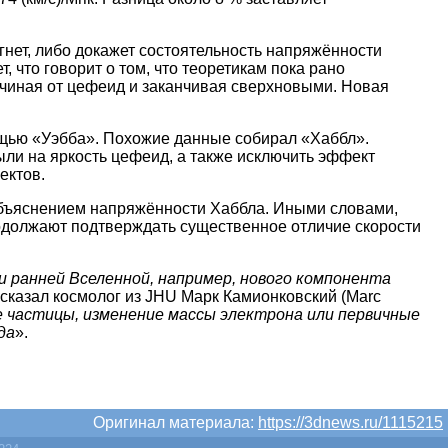
нет, либо докажет состоятельность напряжённости
, что говорит о том, что теоретикам пока рано
чиная от цефеид и заканчивая сверхновыми. Новая
ощью «Уэбба». Похожие данные собирал «Хаббл».
ыли на яркость цефеид, а также исключить эффект
ектов.
бъяснением напряжённости Хаббла. Иными словами,
одолжают подтверждать существенное отличие скорости
 ранней Вселенной, например, нового компонента
сказал космолог из JHU Марк Камионковский (Marc
е частицы, изменение массы электрона или первичные
да
».
Оригинал материала:
https://3dnews.ru/1115215