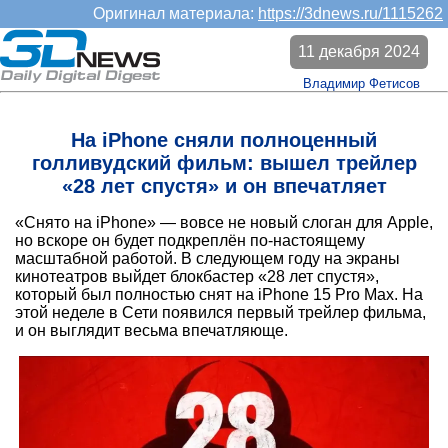
Оригинал материала:
https://3dnews.ru/1115262
11 декабря 2024
Владимир Фетисов
На iPhone сняли полноценный
голливудский фильм: вышел трейлер
«28 лет спустя» и он впечатляет
«Снято на iPhone» — вовсе не новый слоган для Apple,
но вскоре он будет подкреплён по-настоящему
масштабной работой. В следующем году на экраны
кинотеатров выйдет блокбастер «28 лет спустя»,
который был полностью снят на iPhone 15 Pro Max. На
этой неделе в Сети появился первый трейлер фильма,
и он выглядит весьма впечатляюще.