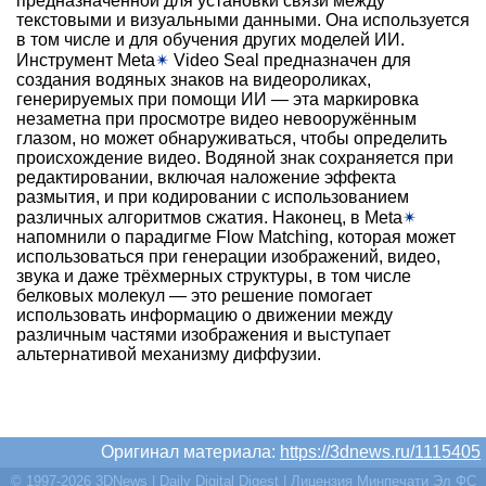
предназначенной для установки связи между
текстовыми и визуальными данными. Она используется
в том числе и для обучения других моделей ИИ.
Инструмент Meta
✴
Video Seal предназначен для
создания водяных знаков на видеороликах,
генерируемых при помощи ИИ — эта маркировка
незаметна при просмотре видео невооружённым
глазом, но может обнаруживаться, чтобы определить
происхождение видео. Водяной знак сохраняется при
редактировании, включая наложение эффекта
размытия, и при кодировании с использованием
различных алгоритмов сжатия. Наконец, в Meta
✴
напомнили о парадигме Flow Matching, которая может
использоваться при генерации изображений, видео,
звука и даже трёхмерных структуры, в том числе
белковых молекул — это решение помогает
использовать информацию о движении между
различным частями изображения и выступает
альтернативой механизму диффузии.
Оригинал материала:
https://3dnews.ru/1115405
© 1997-2026 3DNews | Daily Digital Digest | Лицензия Минпечати Эл ФС