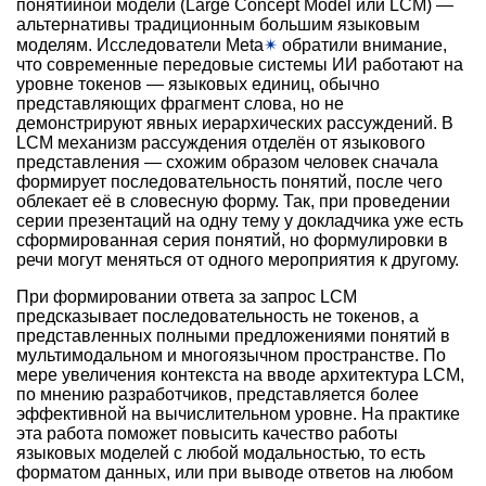
понятийной модели (Large Concept Model или LCM) —
альтернативы традиционным большим языковым
моделям. Исследователи Meta
✴
обратили внимание,
что современные передовые системы ИИ работают на
уровне токенов — языковых единиц, обычно
представляющих фрагмент слова, но не
демонстрируют явных иерархических рассуждений. В
LCM механизм рассуждения отделён от языкового
представления — схожим образом человек сначала
формирует последовательность понятий, после чего
облекает её в словесную форму. Так, при проведении
серии презентаций на одну тему у докладчика уже есть
сформированная серия понятий, но формулировки в
речи могут меняться от одного мероприятия к другому.
При формировании ответа за запрос LCM
предсказывает последовательность не токенов, а
представленных полными предложениями понятий в
мультимодальном и многоязычном пространстве. По
мере увеличения контекста на вводе архитектура LCM,
по мнению разработчиков, представляется более
эффективной на вычислительном уровне. На практике
эта работа поможет повысить качество работы
языковых моделей с любой модальностью, то есть
форматом данных, или при выводе ответов на любом