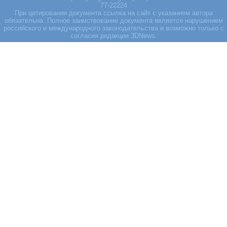
77-22224
При цитировании документа ссылка на сайт с указанием автора
обязательна. Полное заимствование документа является нарушением
российского и международного законодательства и возможно только с
согласия редакции 3DNews.