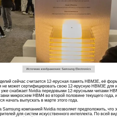
Источник изображения: Samsung Electronics
елий сейчас считается 12-ярусная память HBM3E, её форма
я не может сертифицировать свою 12-ярусную HBM3E для исп
x уже снабжает Nvidia передовыми 12-ярусными чипами HB
вки микросхем HBM4 во второй половине текущего года, и п
 начать выпускать в марте этого года.
amsung компанией Nvidia позволяет предположить, что эт
рителей для систем искусственного интеллекта. По всей в