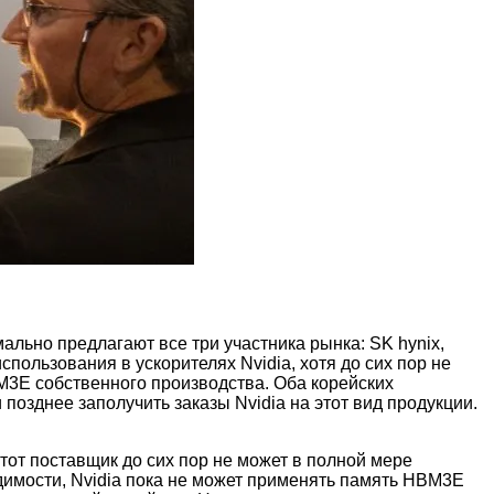
льно предлагают все три участника рынка: SK hynix,
ользования в ускорителях Nvidia, хотя до сих пор не
M3E собственного производства. Оба корейских
озднее заполучить заказы Nvidia на этот вид продукции.
от поставщик до сих пор не может в полной мере
идимости, Nvidia пока не может применять память HBM3E