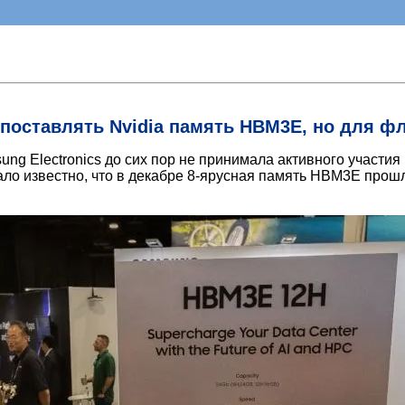
поставлять Nvidia память HBM3E, но для ф
ng Electronics до сих пор не принимала активного участи
ало известно, что в декабре 8-ярусная память HBM3E прошл