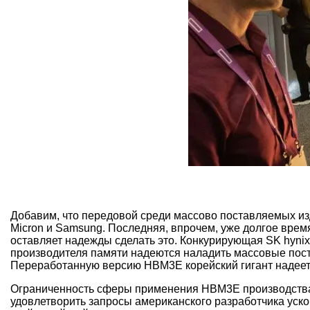
Добавим, что передовой среди массово поставляемых изд
Micron и Samsung. Последняя, впрочем, уже долгое врем
оставляет надежды сделать это. Конкурирующая SK hyni
производителя памяти надеются наладить массовые поста
Переработанную версию HBM3E корейский гигант надеется
Ограниченность сферы применения HBM3E производства S
удовлетворить запросы американского разработчика уско