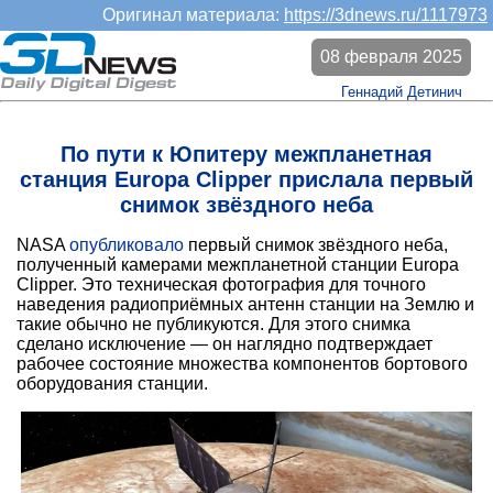
Оригинал материала:
https://3dnews.ru/1117973
08 февраля 2025
Геннадий Детинич
По пути к Юпитеру межпланетная
станция Europa Clipper прислала первый
снимок звёздного неба
NASA
опубликовало
первый снимок звёздного неба,
полученный камерами межпланетной станции Europa
Clipper. Это техническая фотография для точного
наведения радиоприёмных антенн станции на Землю и
такие обычно не публикуются. Для этого снимка
сделано исключение — он наглядно подтверждает
рабочее состояние множества компонентов бортового
оборудования станции.