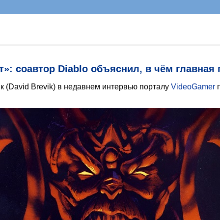
т»: соавтор Diablo объяснил, в чём главна
ик (David Brevik) в недавнем интервью порталу
VideoGamer
п