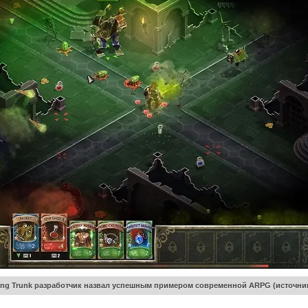
ing Trunk разработчик назвал успешным примером современной ARPG (источни