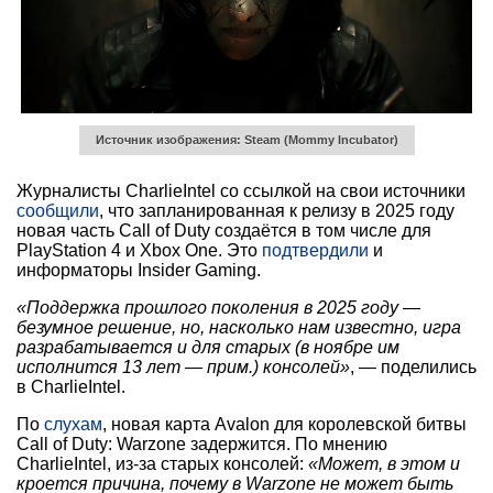
Источник изображения: Steam (Mommy Incubator)
Журналисты CharlieIntel со ссылкой на свои источники
сообщили
, что запланированная к релизу в 2025 году
новая часть Call of Duty создаётся в том числе для
PlayStation 4 и Xbox One. Это
подтвердили
и
информаторы Insider Gaming.
«Поддержка прошлого поколения в 2025 году —
безумное решение, но, насколько нам известно, игра
разрабатывается и для старых (в ноябре им
исполнится 13 лет — прим.) консолей»
, — поделились
в CharlieIntel.
По
слухам
, новая карта Avalon для королевской битвы
Call of Duty: Warzone задержится. По мнению
CharlieIntel, из-за старых консолей:
«Может, в этом и
кроется причина, почему в Warzone не может быть