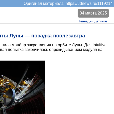
Оригинал материала:
https://3dnews.ru/1119214
04 марта 2025
Геннадий Детинич
биты Луны — посадка послезавтра
шила манёвр закрепления на орбите Луны. Для Intuitive
рвая попытка закончилась опрокидыванием модуля на